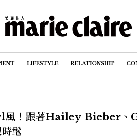
MENT
LIFESTYLE
RELATIONSHIP
CO
l風！跟著Hailey Bieber、G
很時髦