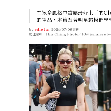
在眾多風格中當屬最好上手的Cle
的單品，本篇跟著明星超模們學
by
edie lin
-
2024/07/09
更新
助理編輯／Hiu Ching Photo／IG＠jennierubyj