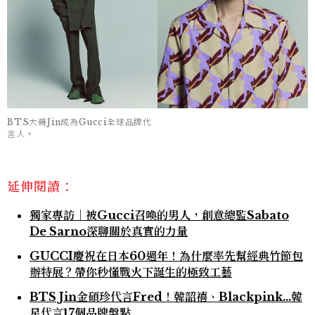
BTS大哥Jin成為Gucci全球品牌代
言人。
延伸閱讀：
獨家專訪｜被Gucci召喚的男人，創意總監Sabato
De Sarno深聊關於真實的力量
GUCCI慶祝在日本60週年！為什麼率先幫經典竹節包
辦特展？帶你秒懂戰火下誕生的極致工藝
BTS Jin金碩珍代言Fred！韓韶禧、Blackpink...韓
星代言17個品牌盤點