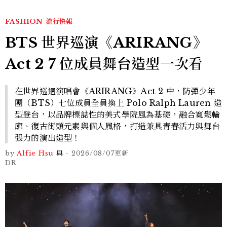
FASHION
流行快報
BTS 世界巡演《ARIRANG》
Act 2 7 位成員舞台造型一次看
在世界巡迴演唱會《ARIRANG》Act 2 中，防彈少年
團（BTS）七位成員全員換上 Polo Ralph Lauren 造
型登台，以品牌標誌性的美式學院風為基礎，融合寬鬆輪
廓、復古街頭元素與個人風格，打造兼具青春活力與舞台
張力的演出造型！
by
Alfie Hsu
與
-
2026/08/07
更新
DR