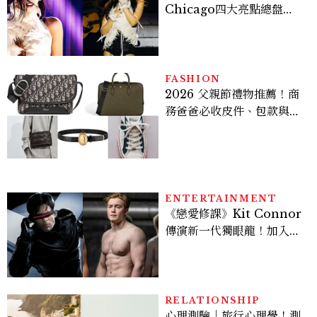
Chicago四大亮點總盤
點， JENNIE、 CORTIS
登台，K-POP擄獲全球！
FASHION
2026 父親節禮物推薦！商
務爸爸必收皮件、包款與鞋
履一次看
ENTERTAINMENT
《戀愛修課》Kit Connor
傳演新一代獨眼龍！加入新
版《X戰警》，可望搭檔
Sadie Sink
RELATIONSHIP
心理測驗｜旅行心理學！測