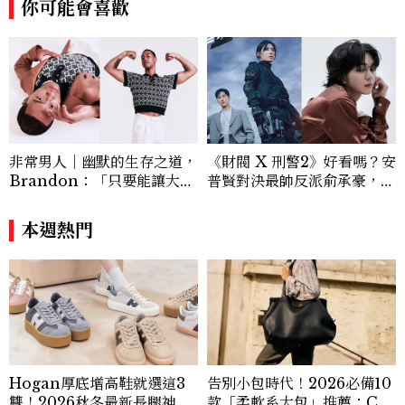
你可能會喜歡
字，都能找到屬於自己的樣子。kris_lin
@mctw.com.tw
非常男人｜幽默的生存之道，
《財閥 X 刑警2》好看嗎？安
Brandon：「只要能讓大家
普賢對決最帥反派俞承豪，鄭
笑，我們就有機會玩在一起，
恩彩接棒女主，開專機、刷黑
讓敵人成為朋友。」
卡，用錢輾壓罪犯的陳利手回
本週熱門
來了，這次能玩多大？
Hogan厚底增高鞋就選這3
告別小包時代！2026必備10
雙！2026秋冬最新長腿神
款「柔軟系大包」推薦：Ch