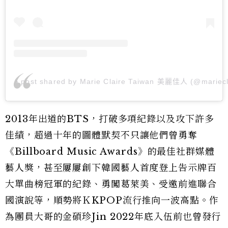
A post shared by Marie Claire Taiwan 美麗佳人 (@mariecl
2013年出道的BTS，打破多項紀錄以及攻下許多
佳績，超過十年的圖體默契不只讓他們曾勇奪
《Billboard Music Awards》的最佳社群媒體
藝人獎，甚至屢屢創下韓國藝人首度登上告示牌百
大單曲榜冠軍的紀錄、勇闖葛萊美、受邀前進聯合
國演說等，順勢將ＫKPOP流行推向一波高點。作
為團員大哥的金碩珍Jin 2022年底入伍前也曾發行