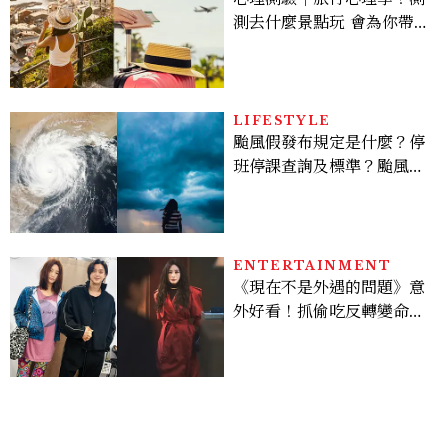
測去什麼景點玩 會為你帶來
好運
LIFESTYLE
颱風假發布規定是什麼？停
班停課查詢及標準？颱風假
有薪水嗎、可否拒絕上班？
ENTERTAINMENT
《現在不是外遇的問題》意
外好看！抓偷吃反轉變命
案？金憓秀傳奇美腿被讚
爆、金智勳大秀腹肌，曹汝
貞雙影后飆戲，線上看7大
看點懶人包