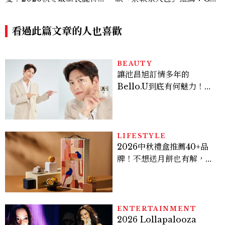
器：隱形增高選這款、H Lo
anel、YSL、Miu Miu...隨
go不一樣了？
性不失質感的實用天花板
看過此篇文章的人也喜歡
BEAUTY
讓池昌旭訂情多年的
Bello.U到底有何魅力！揭
密男神發光乳霜～「肽光透
亮緊緻霜」如何打造日不落
的透亮肌，熬夜拍戲不顯疲
倦感，超神！
LIFESTYLE
2026中秋禮盒推薦40+品
牌！不想送月餅也有解，送
長輩、送客戶一次挑
ENTERTAINMENT
2026 Lollapalooza