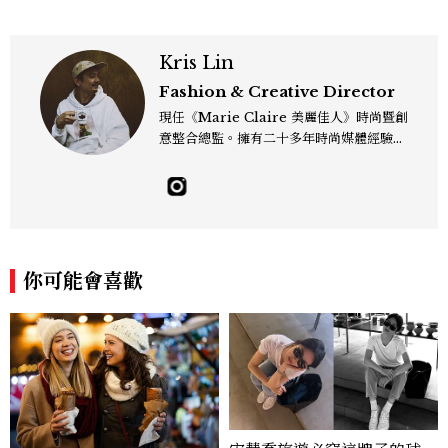
Kris Lin
Fashion & Creative Director
現任《Marie Claire 美麗佳人》時尚暨創
意整合總監。擁有二十多年時尚媒體經驗，
關注流行趨勢，更關心風格背後的美學、文
化與情感。喜歡在時尚裡找故事，也習慣用
影像描繪美的力量。工作專長涵蓋秀場報
導、時尚造型、影像創意、藝術合作與雜誌
策劃。相信時尚的力量來自與生活的連結
——有時是一個剪裁、一張影像、一段文
你可能會喜歡
字，都能找到屬於自己的樣子。kris_lin
@mctw.com.tw