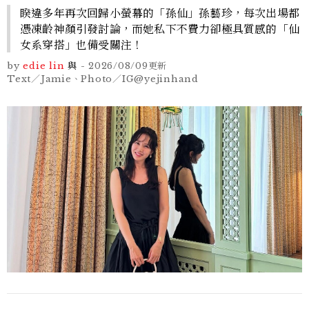
睽違多年再次回歸小螢幕的「孫仙」孫藝珍，每次出場都
憑凍齡神顏引發討論，而她私下不費力卻極具質感的「仙
女系穿搭」也備受關注！
by
edie lin
與
-
2026/08/09
更新
Text／Jamie、Photo／IG@yejinhand