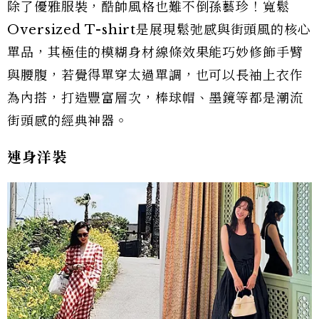
除了優雅服裝，酷帥風格也難不倒孫藝珍！寬鬆
Oversized T-shirt是展現鬆弛感與街頭風的核心
單品，其極佳的模糊身材線條效果能巧妙修飾手臂
與腰腹，若覺得單穿太過單調，也可以長袖上衣作
為內搭，打造豐富層次，棒球帽、墨鏡等都是潮流
街頭感的經典神器。
連身洋裝