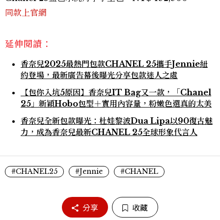
同款上官網
延伸閱讀：
香奈兒2025最熱門包款CHANEL 25攜手Jennie紐
約登場，最新廣告幕後曝光分享包款迷人之處
【包你入坑5原因】香奈兒IT Bag又一款，「Chanel
25」新穎Hobo包型＋實用內容量，粉嫩色選真的太美
香奈兒全新包款曝光：杜娃黎波Dua Lipa以90復古魅
力，成為香奈兒最新CHANEL 25全球形象代言人
#CHANEL25
#Jennie
#CHANEL
分享
收藏