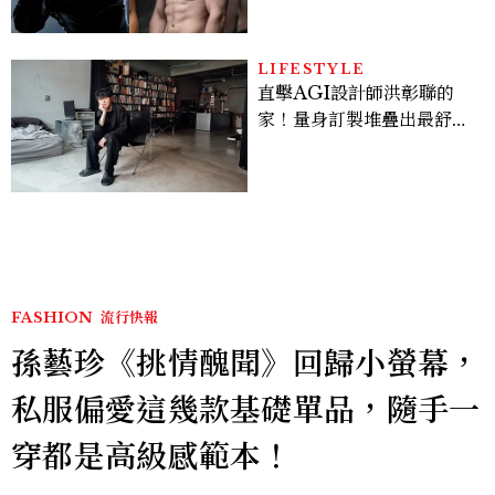
Sadie Sink
LIFESTYLE
直擊AGI設計師洪彰聯的
家！量身訂製堆疊出最舒適
的生活邏輯：「只要喜歡，
就能找到相處的方式」
FASHION
流行快報
孫藝珍《挑情醜聞》回歸小螢幕，
私服偏愛這幾款基礎單品，隨手一
穿都是高級感範本！