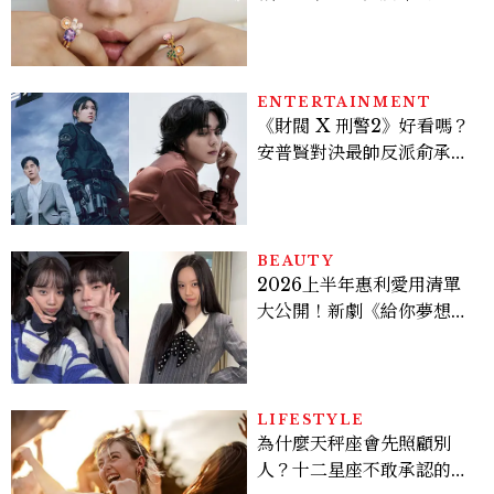
像故事
ENTERTAINMENT
《財閥 X 刑警2》好看嗎？
安普賢對決最帥反派俞承
豪，鄭恩彩接棒女主，開專
機、刷黑卡，用錢輾壓罪犯
的陳利手回來了，這次能玩
多大？
BEAUTY
2026上半年惠利愛用清單
大公開！新劇《給你夢想》
美出新高度，10款保養、香
水、護髮同款一次看
LIFESTYLE
為什麼天秤座會先照顧別
人？十二星座不敢承認的一