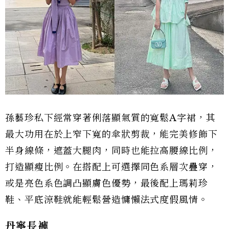
孫藝珍私下經常穿著俐落顯氣質的寬鬆A字裙，其
最大功用在於上窄下寬的傘狀剪裁，能完美修飾下
半身線條，遮蓋大腿肉，同時也能拉高腰線比例，
打造顯瘦比例。在搭配上可選擇同色系層次疊穿，
或是亮色系色調凸顯膚色優勢，最後配上瑪莉珍
鞋、平底涼鞋就能輕鬆營造慵懶法式度假風情。
丹寧長褲