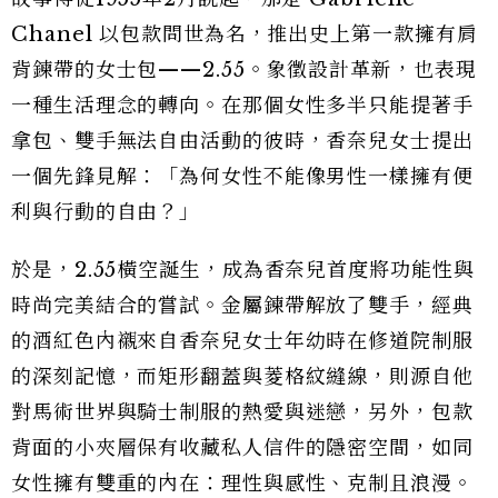
Chanel 以包款問世為名，推出史上第一款擁有肩
背鍊帶的女士包——2.55。象徵設計革新，也表現
一種生活理念的轉向。在那個女性多半只能提著手
拿包、雙手無法自由活動的彼時，香奈兒女士提出
一個先鋒見解：「為何女性不能像男性一樣擁有便
利與行動的自由？」
於是，2.55橫空誕生，成為香奈兒首度將功能性與
時尚完美結合的嘗試。金屬鍊帶解放了雙手，經典
的酒紅色內襯來自香奈兒女士年幼時在修道院制服
的深刻記憶，而矩形翻蓋與菱格紋縫線，則源自他
對馬術世界與騎士制服的熱愛與迷戀，另外，包款
背面的小夾層保有收藏私人信件的隱密空間，如同
女性擁有雙重的內在：理性與感性、克制且浪漫。