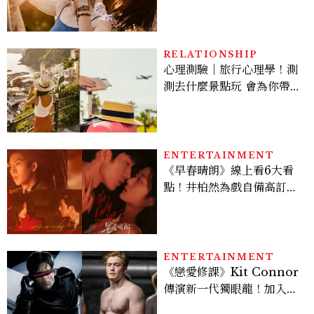
句話，「這星座」嘴上說沒
差，回家之後想很久
RELATIONSHIP
心理測驗｜旅行心理學！測
測去什麼景點玩 會為你帶來
好運
ENTERTAINMENT
《早春晴朗》線上看6大看
點！井柏然為戲自備高訂，
孫千苦等地下戀轉正，雨夜
激吻獲讚慾感天花板
ENTERTAINMENT
《戀愛修課》Kit Connor
傳演新一代獨眼龍！加入新
版《X戰警》，可望搭檔