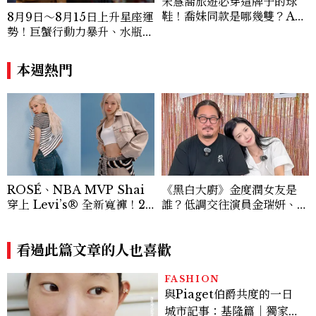
宋慧喬旅遊必穿這牌子的球
鞋！喬妹同款是哪幾雙？AU
8月9日～8月15日上升星座運
TRY究竟有什麼魅力讓她愛
勢！巨蟹行動力暴升、水瓶迎
上？
新緣分
本週熱門
ROSÉ、NBA MVP Shai
《黑白大廚》金度潤女友是
穿上 Levi’s® 全新寬褲！20
誰？低調交往演員金瑞妍、曾
26Baggy寬褲造型一次看
出演《少年法庭》，私下極簡
風穿搭是日常範本！
看過此篇文章的人也喜歡
FASHION
與Piaget伯爵共度的一日
城市記事：基隆篇｜獨家影