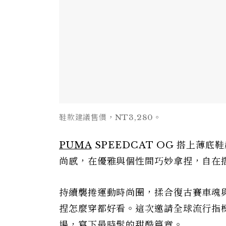
鞋款建議售價，NT3,280。
PUMA
SPEEDCAT OG 搭上薄
尚感，在優雅與個性間巧妙拿捏，自在
持續襲捲運動時尚圈，揉合復古賽車魂
捏怎麼穿都好看。這次邀請全球流行指標 D
場，寫下最時髦的甜酷篇章。