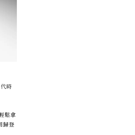
當代時
輕鬆拿
回歸登