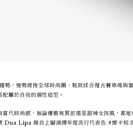
底鞋趨勢，強勢席捲全球時尚圈，鞋款揉合復古賽車魂與
搭配屬於自我的個性造型。
與當代時尚感，無論優雅氣質派還是甜辣女孩風，都能
ua Lipa 親自上腳演繹年度流行代表色 #摩卡棕 