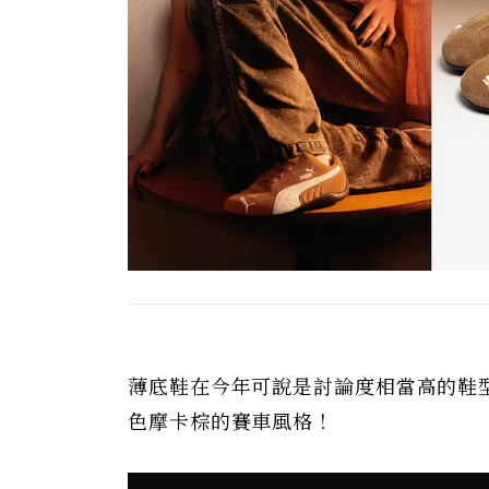
薄底鞋在今年可說是討論度相當高的鞋型，
色摩卡棕的賽車風格！