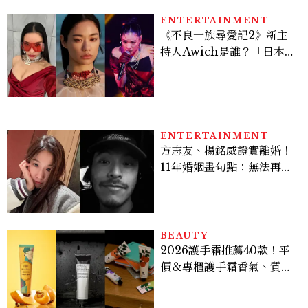
ENTERTAINMENT
《不良一族尋愛記2》新主
持人Awich是誰？「日本嘻
哈女王」人生比節目更抓
馬：25歲喪夫、家中遭槍擊
掃射
ENTERTAINMENT
方志友、楊銘威證實離婚！
11年婚姻畫句點：無法再做
情人，但永遠是家人
BEAUTY
2026護手霜推薦40款！平
價＆專櫃護手霜香氣、質
地、使用評價