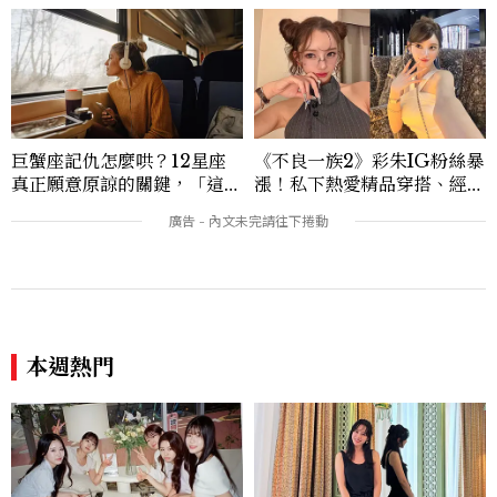
巨蟹座記仇怎麼哄？12星座
《不良一族2》彩朱IG粉絲暴
真正願意原諒的關鍵，「這星
漲！私下熱愛精品穿搭、經營
座」道歉沒用，要看你下一次
服飾品牌，堪稱品味最好女成
怎麼做
員
本週熱門