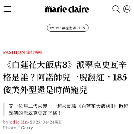
#2026裙襬澎澎RUN
FASHION
流行快報
《白蓮花大飯店3》派翠克史瓦辛
格是誰？阿諾帥兒一脫翻紅，185
俊美外型還是時尚寵兒
又一位星二代來襲！一起來認識《白蓮花大飯店3》掀起
熱議的派翠克史瓦辛格！
by
edie lin
-
2025/04/24
更新
Photo／Getty