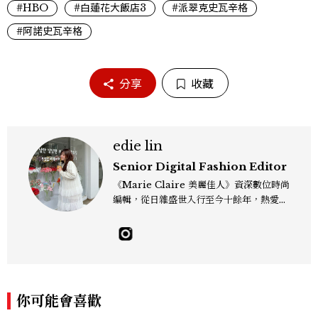
#HBO
#白蓮花大飯店3
#派翠克史瓦辛格
#阿諾史瓦辛格
分享
收藏
edie lin
Senior Digital Fashion Editor
《Marie Claire 美麗佳人》資深數位時尚
編輯，從日雜盛世入行至今十餘年，熱愛服
裝、鞋包與配件，以及趨勢觀察與名人風格
研究，還有點天秤座一眼看穿「這會紅」的
美感本能，更擅長把流行轉化成讀者真正用
得上的穿搭靈感，對購物完全沒有抵抗力
（一律視為靈感投資），記住：“Life is to
o short to blend in.” Contact：edie_
你可能會喜歡
lin@mctw.com.tw