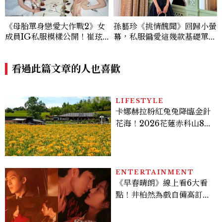
《母胎單身戀愛大作戰2》女
孫藝珍《挑情醜聞》回歸小螢
成員IG私服模樣公開！崔玹
幕，私服偏愛這幾款基礎單
諝溫柔系歐膩粉絲飆漲、金秀
品，隨手一穿都是高級感範
炫竟是低調千金？
本！
看過此篇文章的人也喜歡
LIFESTYLE
卡娜赫拉粉紅兔兔降臨金針
花海！2026花蓮赤科山8月
迎滿開花期，40公頃金色花
毯＋夢幻打卡攻略
ENTERTAINMENT
《早春晴朗》線上看6大看
點！井柏然為戲自備高訂，
孫千苦等地下戀轉正，雨夜
激吻獲讚慾感天花板