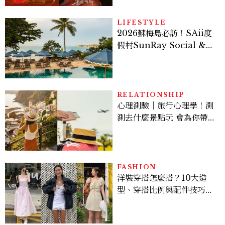
LIFESTYLE
2026蘇梅島必訪！SAii度
假村SunRay Social &
Swim Club全新開箱，6
大亮點體驗懶人包
RELATIONSHIP
心理測驗｜旅行心理學！測
測去什麼景點玩 會為你帶來
好運
FASHION
洋裝穿搭怎麼搭？10大造
型、穿搭比例與配件技巧一
次看