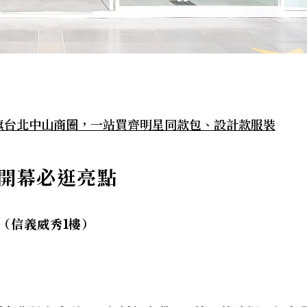
！插旗台北中山商圈，一站買齊明星同款包、設計款服裝
店開幕必逛亮點
（信義威秀1樓）