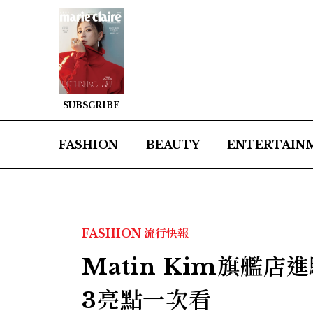
SUBSCRIBE
FASHION
BEAUTY
ENTERTAIN
FASHION
流行快報
Matin Kim旗艦
3亮點一次看