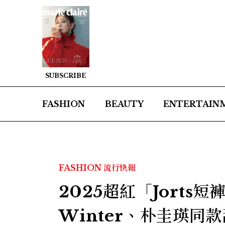
SUBSCRIBE
FASHION
BEAUTY
ENTERTAIN
FASHION
流行快報
2025超紅「Jort
Winter、朴圭瑛同