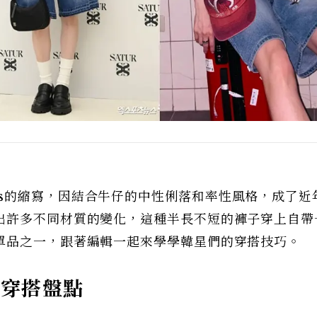
s=Jorts的縮寫，因結合牛仔的中性俐落和率性風格，成了
出許多不同材質的變化，這種半長不短的褲子穿上自帶
單品之一，跟著編輯一起來學學韓星們的穿搭技巧。
褲」穿搭盤點