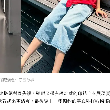
上衣搭配淺色牛仔五分褲
ed風穿搭絕對零失誤，顯眼又帶有設計感的印花上衣展現
覺看起來更清爽，最後穿上一雙簡約的平底鞋打造慵懶