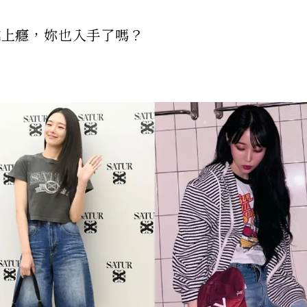
看越上癮，妳也入手了嗎？