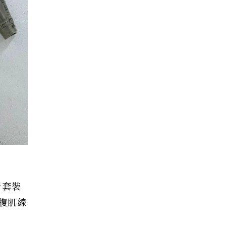
仔套裝
腹肌線