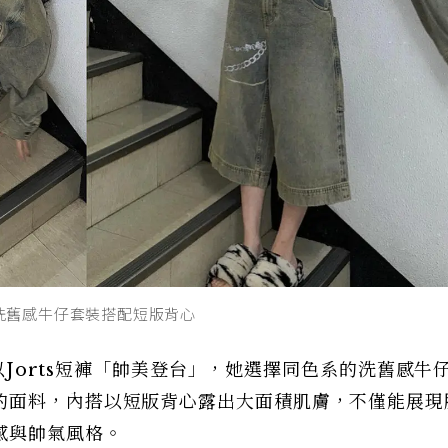
色系洗舊感牛仔套裝搭配短版背心
上以Jorts短褲「帥美登台」，她選擇同色系的洗舊感牛
的面料，內搭以短版背心露出大面積肌膚，不僅能展現
感與帥氣風格。