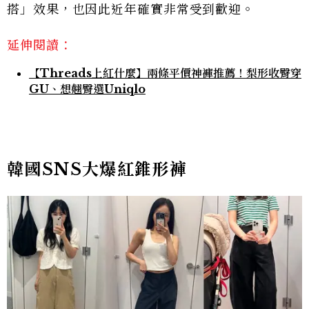
搭」效果，也因此近年確實非常受到歡迎。
延伸閱讀：
【Threads上紅什麼】兩條平價神褲推薦！梨形收臀穿
GU、想翹臀選Uniqlo
韓國SNS大爆紅錐形褲