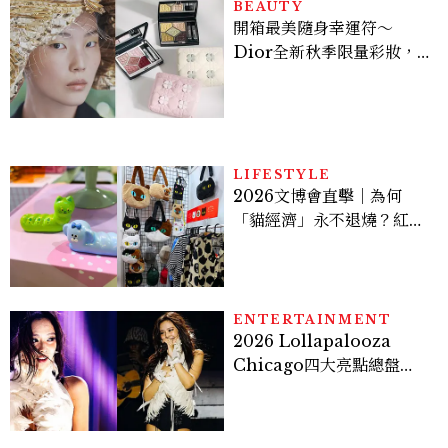
BEAUTY
開箱最美隨身幸運符～
Dior全新秋季限量彩妝，
幸運草圖騰從眼影到唇膏外
殼都想收藏！官網 8/7 開
賣，晚一步就沒了！
LIFESTYLE
2026文博會直擊｜為何
「貓經濟」永不退燒？紅到
國際的台灣療癒插畫、曼谷
新潮貓系品牌，今年不能錯
過的貓咪IP推薦
ENTERTAINMENT
2026 Lollapalooza
Chicago四大亮點總盤
點， JENNIE、 CORTIS
登台，K-POP擄獲全球！