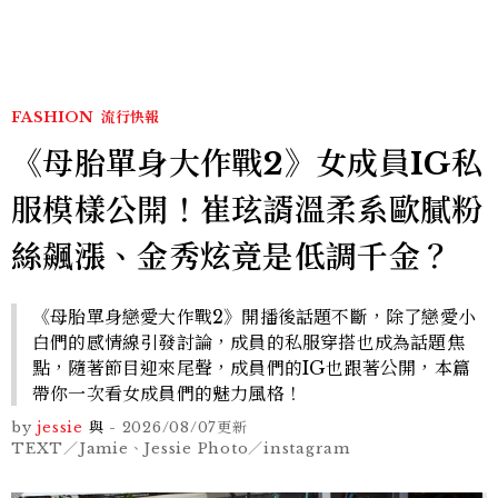
FASHION
流行快報
《母胎單身大作戰2》女成員IG私
服模樣公開！崔玹諝溫柔系歐膩粉
絲飆漲、金秀炫竟是低調千金？
《母胎單身戀愛大作戰2》開播後話題不斷，除了戀愛小
白們的感情線引發討論，成員的私服穿搭也成為話題焦
點，隨著節目迎來尾聲，成員們的IG也跟著公開，本篇
帶你一次看女成員們的魅力風格！
by
jessie
與
-
2026/08/07
更新
TEXT／Jamie、Jessie Photo／instagram