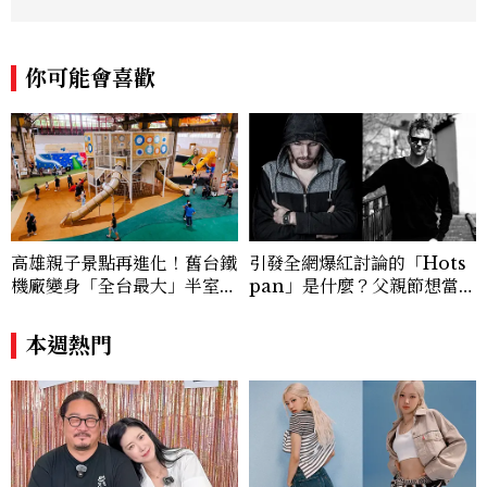
得上的穿搭靈感，對購物完全沒有抵抗力
（一律視為靈感投資），記住：“Life is to
o short to blend in.” Contact：edie_
你可能會喜歡
lin@mctw.com.tw
高雄親子景點再進化！舊台鐵
引發全網爆紅討論的「Hots
機廠變身「全台最大」半室內
pan」是什麼？父親節想當天
樂園，8/8開幕、30項設施免
菜老爸並不難，掌握活到老、
費玩到飽
帥到老的關鍵
本週熱門