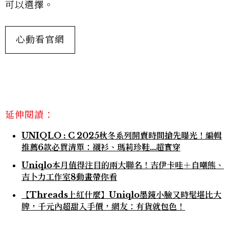
可以選擇。
心動看官網
延伸閱讀：
UNIQLO : C 2025秋冬系列開賣時間搶先曝光！編輯
推薦6款必買清單：襯衫、瑪莉珍鞋…超實穿
Uniqlo本月值得注目的兩大聯名！吉伊卡哇＋自嘲熊、
吉卜力工作室8動畫帶你看
【Threads上紅什麼】Uniqlo墨鏡小臉又時髦堪比大
牌，千元內超甜入手價，網友：有貨就包色！