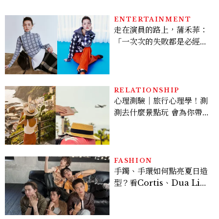
ENTERTAINMENT
走在演員的路上，蒲禾菲：
「一次次的失敗都是必經過
程，必須要經過那些練習，
才能做得好。」
RELATIONSHIP
心理測驗｜旅行心理學！測
測去什麼景點玩 會為你帶來
好運
FASHION
手鐲、手環如何點亮夏日造
型？看Cortis、Dua Lip
的穿搭示範