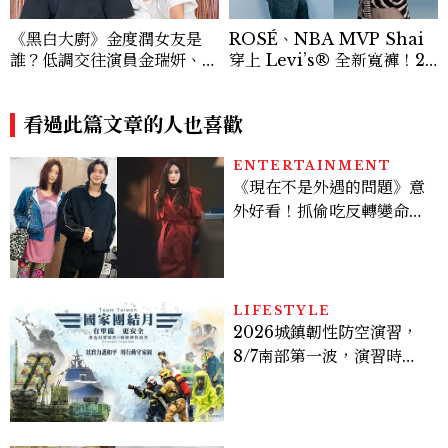
《黑白大廚》金度潤女友是
ROSÉ、NBA MVP Shai
誰？低調交往演員金瑞妍、曾
穿上 Levi’s® 全新寬褲！20
出演《少年法庭》，私下極簡
26Baggy寬褲造型一次看
風穿搭是日常範本！
看過此篇文章的人也喜歡
ENTERTAINMENT
《現在不是外遇的問題》意
外好看！抓偷吃反轉變命
案？金憓秀傳奇美腿被讚
爆、金智勳大秀腹肌，曹汝
貞雙影后飆戲，線上看7大
看點懶人包
LIFESTYLE
2026城鎮韌性防空演習，
8/7南部第一波，演習時
間、可以出門嗎？罰款懶人
包