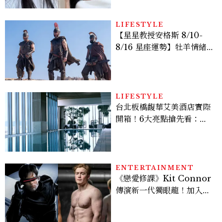
LIFESTYLE
【星星教授安格斯 8/10-
8/16 星座運勢】牡羊情緒
變敏感，雙子人際吸引力爆
棚
LIFESTYLE
台北板橋馥華艾美酒店實際
開箱！6大亮點搶先看：新
北最新旅宿地標、高空泳
池、客房藏奢華細節
ENTERTAINMENT
《戀愛修課》Kit Connor
傳演新一代獨眼龍！加入新
版《X戰警》，可望搭檔
Sadie Sink