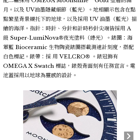
配二輪採用 OMEGA Moonshine™ Gold 塗層的滿
月。以及 UV油墨隱藏細節（藍光）。地相顯示包含在點
點繁星背景襯托下的地球，以及採用 UV 油墨（藍光）描
繪的海洋。指針：時針、分針和計時秒針尖端皆採用 A
級 Super-LumiNova®夜光塗料（綠光）。錶圈：海
軍藍 Bioceramic 生物陶瓷錶圈搭載測速計刻度，搭配
白色標記。錶帶：採 用 VELCRO® 。錶冠飾有
OMEGA X Swatch 標誌，錶殼背面刻有任務宣言。電
池蓋採用以地球為靈感的設計。