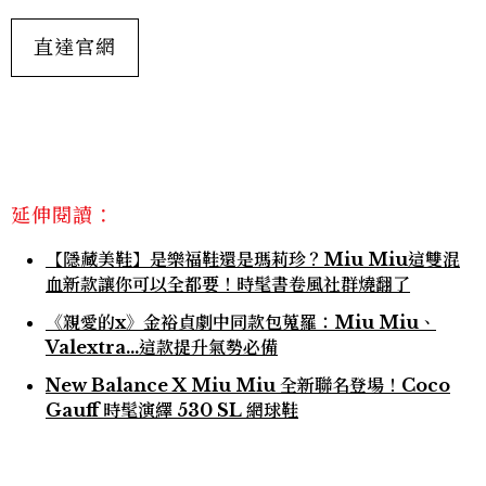
直達官網
延伸閱讀：
【隱藏美鞋】是樂福鞋還是瑪莉珍？Miu Miu這雙混
血新款讓你可以全都要！時髦書卷風社群燒翻了
《親愛的x》金裕貞劇中同款包蒐羅：Miu Miu、
Valextra…這款提升氣勢必備
New Balance X Miu Miu 全新聯名登場！Coco
Gauff 時髦演繹 530 SL 網球鞋