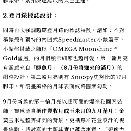
膠錶帶，緊扣深邃無垠的太空主題。
2.登月錶標誌設計：
同時再次強調超霸登月錶的標誌特徵，諸如：不對
稱錶殼和獨特的內凹式Speedmaster小錶盤等。
小錶盤搭載之飾以「OMEGA Moonshine™
Gold塗層」的月相顯示細節也超可愛，第一輪月亮
有靈感來自
「鱘魚月」（8月份將迎來的滿月）
的
網格設計，第二輪月亮則有 Snoopy史努比的登月
腳印，和漫畫風格的月球表面紋路圖案勾勒。
9月份新款的第一輪月亮以超可愛的爆米花圖案裝
飾，靈感源自稱作
豐收月或玉米月的九月滿月：
金
黃玉米粒整齊排列的背景，更襯爆米花盒設計的視
覺焦點，超討喜的主題其實也蘊含寓意：「想像力