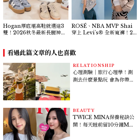
Hogan厚底增高鞋就選這3
ROSÉ、NBA MVP Shai
雙！2026秋冬最新長腿神
穿上 Levi’s® 全新寬褲！20
器：隱形增高選這款、H Lo
26Baggy寬褲造型一次看
go不一樣了？
看過此篇文章的人也喜歡
RELATIONSHIP
心理測驗｜旅行心理學！測
測去什麼景點玩 會為你帶來
好運
BEAUTY
TWICE MINA保養秘訣公
開！每天睡前留10分鐘ME
TIME、定期皮拉提斯，6
個日常習慣養出牛奶肌