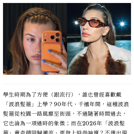
學生時期為了方便（跟流行），誰也曾經喜歡戴
「波浪髮箍」上學？90年代、千禧年間，這種波浪
髮箍從校園一路風靡至街頭，不過隨著時間過去，
它也淪為一項過時的象徵；而在2026年「波浪髮
箍」竟奇蹟回歸潮流、更登上時尚神壇？不僅出現