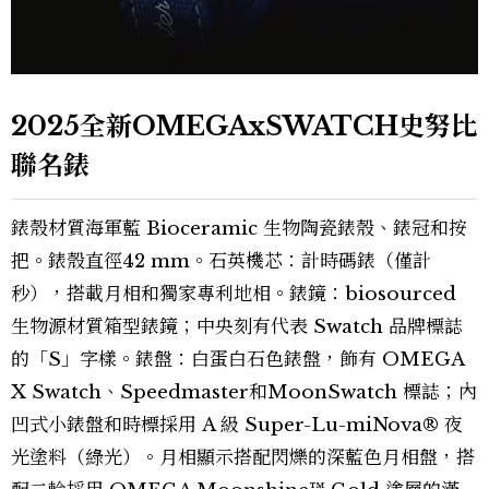
2025全新OMEGAxSWATCH史努比
聯名錶
錶殼材質海軍藍 Bioceramic 生物陶瓷錶殼、錶冠和按
把。錶殼直徑42 mm。石英機芯：計時碼錶（僅計
秒），搭載月相和獨家專利地相。錶鏡：biosourced
生物源材質箱型錶鏡；中央刻有代表 Swatch 品牌標誌
的「S」字樣。錶盤：白蛋白石色錶盤，飾有 OMEGA
X Swatch、Speedmaster和MoonSwatch 標誌；內
凹式小錶盤和時標採用 A 級 Super-Lu-miNova® 夜
光塗料（綠光）。月相顯示搭配閃爍的深藍色月相盤，搭