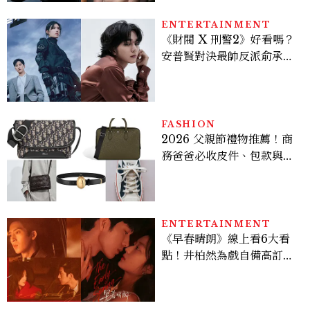
ENTERTAINMENT
《財閥 X 刑警2》好看嗎？
安普賢對決最帥反派俞承
豪，鄭恩彩接棒女主，開專
機、刷黑卡，用錢輾壓罪犯
的陳利手回來了，這次能玩
多大？
FASHION
2026 父親節禮物推薦！商
務爸爸必收皮件、包款與鞋
履一次看
ENTERTAINMENT
《早春晴朗》線上看6大看
點！井柏然為戲自備高訂，
孫千苦等地下戀轉正，雨夜
激吻獲讚慾感天花板