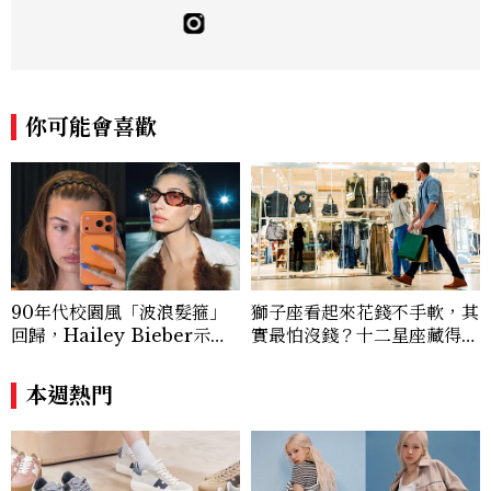
佳人》編輯工作內容，包括錶展等國際活動
採訪、珠寶市場動態等專題，及視覺拍攝執
行。用貼近生活且具知識性的視角，發掘珠
寶腕錶的細節美。Email：kate_tu@mc
tw.com.tw
你可能會喜歡
90年代校園風「波浪髮箍」
獅子座看起來花錢不手軟，其
回歸，Hailey Bieber示範
實最怕沒錢？十二星座藏得最
如何戴得時髦：這款Miu Mi
深的金錢焦慮，「這星座」比
u髮箍未開賣先爆紅！
價半天，最後卻買最貴的
本週熱門