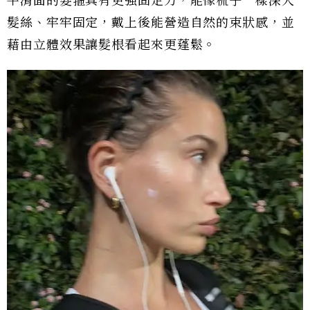
平滑面的髮箍具有更強固定力，能像梳子一樣深入
髮絲、牢牢固定，戴上後能營造自然的束狀感，並
藉由立體效果讓髮根看起來更蓬鬆。