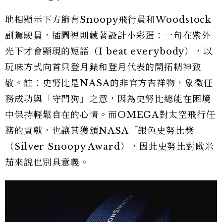
地相顯示下方飾有Snoopy飛行員和Woodstock
副駕駛員，插圖裡則藏著設計小彩蛋：一句在紫外
光下才會顯現的短語（I beat everybody），以
玩味方式向首只登月錶和登月代表的開拓精神致
敬。註：史努比是NASA的非官方吉祥物，象徵任
務成功與「守門狗」之意，因為史努比總能在困境
中保持輕鬆自在的心情。而OMEGA對太空飛行任
務的貢獻，也讓其獲頒NASA「銀色史努比獎」
（Silver Snoopy Award），因此史努比對歐米
茄來說也別具意義。