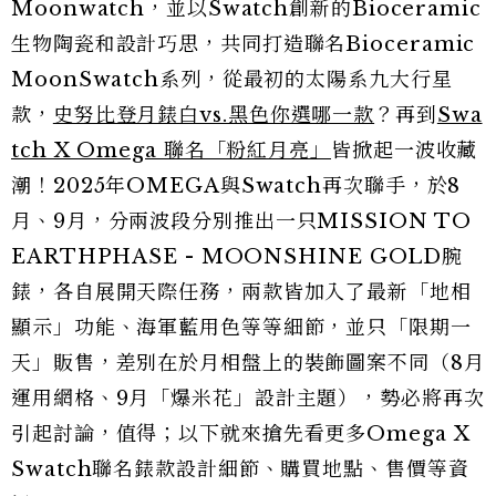
Moonwatch，並以Swatch創新的Bioceramic
生物陶瓷和設計巧思，共同打造聯名Bioceramic
MoonSwatch系列，從最初的太陽系九大行星
款，
史努比登月錶白vs.黑色你選哪一款
？再到
Swa
tch X Omega 聯名「粉紅月亮」
皆掀起一波收藏
潮！2025年OMEGA與Swatch再次聯手，於8
月、9月，分兩波段分別推出一只MISSION TO
EARTHPHASE - MOONSHINE GOLD腕
錶，各自展開天際任務，兩款皆加入了最新「地相
顯示」功能、海軍藍用色等等細節，並只「限期一
天」販售，差別在於月相盤上的裝飾圖案不同（8月
運用網格、9月「爆米花」設計主題），勢必將再次
引起討論，值得；以下就來搶先看更多Omega X
Swatch聯名錶款設計細節、購買地點、售價等資