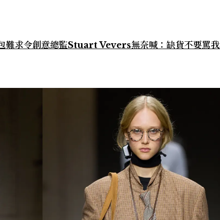
一包難求令創意總監Stuart Vevers無奈喊：缺貨不要罵