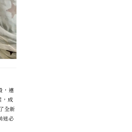
秒殺，連
素，成
了全新
尚迷必