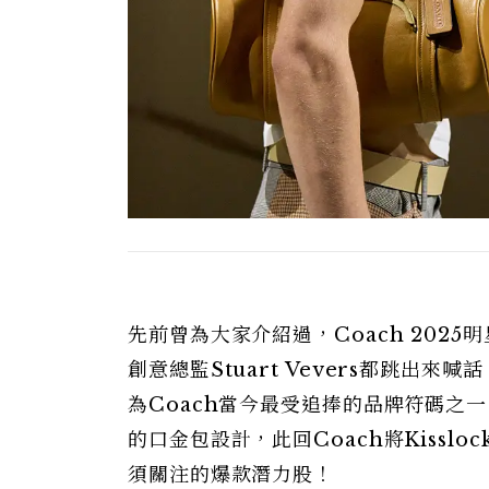
先前曾為大家介紹過，Coach 2025明星
創意總監Stuart Vevers都跳出
為Coach當今最受追捧的品牌符碼之
的口金包設計，此回Coach將Kiss
須關注的爆款潛力股！