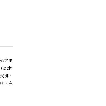
感極簡風
lock
金支撐，
鮮明，有