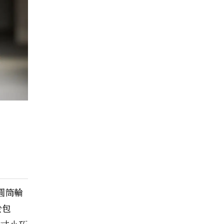
g圓筒輪
於包