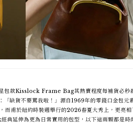
包款Kisslock Frame Bag其熱賣程度每補貨必
來喊話：「缺貨不要罵我啦！」源自1969年的零錢口金包元
一，而甫於紐約時裝週舉行的2026春夏大秀上，更亮相
lock經典延伸為更為日常實用的包型，以下這兩顆都是時