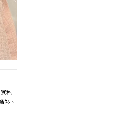
其實私
襯衫、