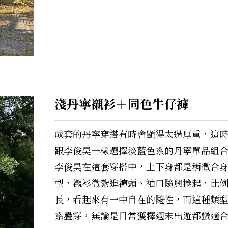
淺丹寧襯衫＋同色牛仔褲
成套的丹寧穿搭有時會顯得太過厚重，這
跟李俊昊一樣選擇淡藍色系的丹寧單品組
李俊昊在這套穿搭中，上下身都是稍微合
型，襯衫微紮進褲頭、袖口隨興捲起，比
長，看起來有一中自在的隨性，而這種類
系疊穿，無論是日常獲釋週末出遊都蠻適