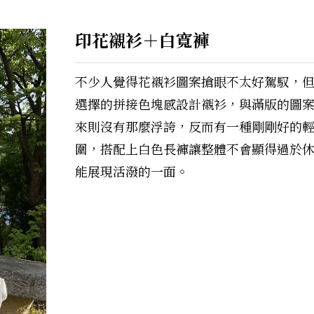
印花襯衫＋白寬褲
不少人覺得花襯衫圖案搶眼不太好駕馭，
選擇的拼接色塊感設計襯衫，與滿版的圖
來則沒有那麼浮誇，反而有一種剛剛好的
圍，搭配上白色長褲讓整體不會顯得過於
能展現活潑的一面。