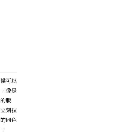
時候可以
合，像是
身的版
例立刻拉
型的同色
合！