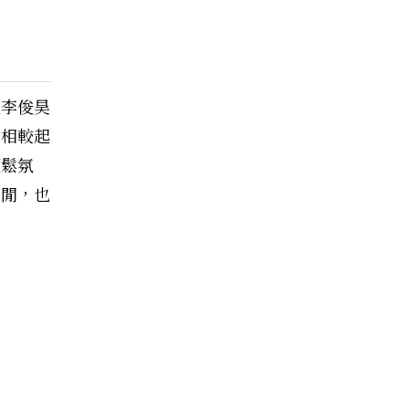
但李俊昊
案相較起
輕鬆氛
休閒，也