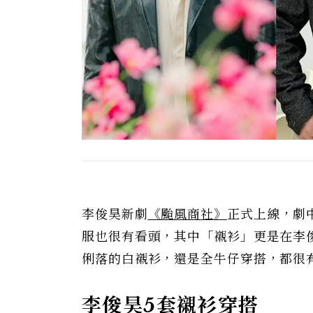
李俊昊新劇
《颱風商社》
正式上線，劇
服也很有看頭，其中「襯衫」更是在李
俐落的白襯衫，還是全牛仔穿搭，都很
李俊昊5套襯衫穿搭