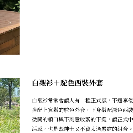
白襯衫＋駝色西裝外套
白襯衫常常會讓人有一種正式感，不過李
搭配上寬鬆的駝色外套，下身搭配深色西
微開的領口與不刻意收緊的下擺，讓正式
活感，也是既紳士又不會太過嚴肅的組合