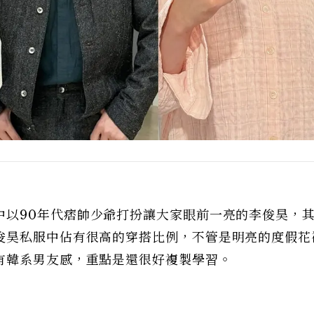
中以90年代痞帥少爺打扮讓大家眼前一亮的李俊昊，
俊昊私服中佔有很高的穿搭比例，不管是明亮的度假花
有韓系男友感，重點是還很好複製學習。