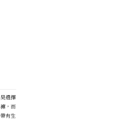
俊昊選擇
裝褲，而
中帶有生
。