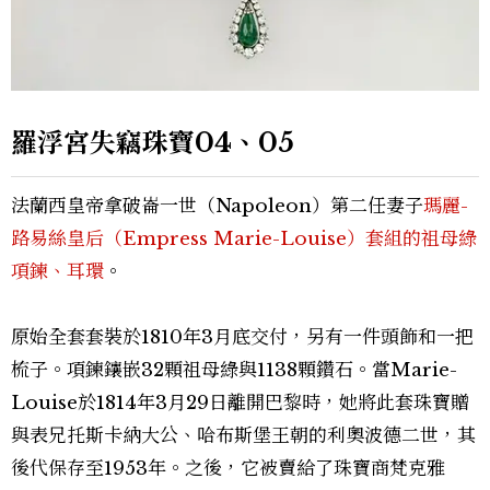
羅浮宮失竊珠寶04、05
法蘭西皇帝拿破崙一世（Napoleon）第二任妻子
瑪麗-
路易絲皇后（Empress Marie-Louise）套組的祖母綠
項鍊、耳環
。
原始全套套裝於1810年3月底交付，另有一件頭飾和一把
梳子。
項鍊鑲嵌32顆祖母綠與1138顆鑽石。
當Marie-
Louise於1814年3月29日離開巴黎時，她將此套珠寶
贈
與表兄托斯卡納大公、哈布斯堡王朝的利奧波德二世，其
後代保存至1953年。之後，它被賣給了珠寶商梵克雅