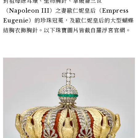
對祖母綠耳環、聖物胸針、拿破崙三世
（Napoleon III）之妻歐仁妮皇后（Empress
Eugenie）的珍珠冠冕，及歐仁妮皇后的大型蝴蝶
結胸衣飾胸針。以下珠寶圖片皆截自羅浮宮官網。