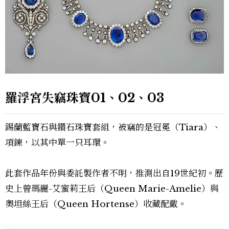
羅浮宮失竊珠寶01、02、03
錫蘭藍寶石與鑽石珠寶套組，被竊的是冠冕（Tiara）、
項鍊，以其中單一只耳環。
此套作品年份與委託製作者不明，推測出自19世紀初。歷
史上曾瑪麗-艾蜜莉王后（Queen Marie-Amelie）與
奧坦絲王后（Queen Hortense）收藏配戴。