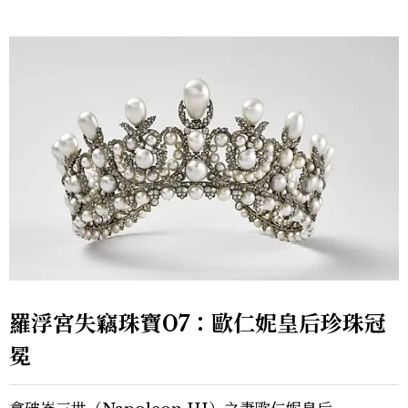
羅浮宮失竊珠寶07：歐仁妮皇后珍珠冠
冕