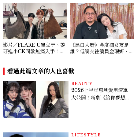
影片／FLARE U崔立于、姜
《黑白大廚》金度潤女友是
玗進小CK同款無痛入手！身
誰？低調交往演員金瑞妍、曾
上這款CHARLES & KEIT
出演《少年法庭》，私下極簡
H大包好燒
風穿搭是日常範本！
看過此篇文章的人也喜歡
BEAUTY
2026上半年惠利愛用清單
大公開！新劇《給你夢想》
美出新高度，10款保養、香
水、護髮同款一次看
LIFESTYLE