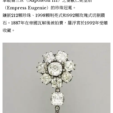
拿破崙三世（Napoleon III）之妻歐仁妮皇后
（Empress Eugenie）的珍珠冠冕。
鑲嵌212顆珍珠、1998顆明亮式和992顆玫瑰式切割鑽
石。1887年在帝國瓦解後被拍賣，羅浮宮於1992年受贈
收藏。