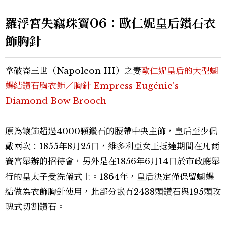
羅浮宮失竊珠寶06：歐仁妮皇后鑽石衣
飾胸針
拿破崙三世（Napoleon III）之妻
歐仁妮皇后的大型蝴
蝶結鑽石胸衣飾／胸針 Empress Eugénie’s
Diamond Bow Brooch
原為鑲飾超過4000顆鑽石的腰帶中央主飾，皇后至少佩
戴兩次：1855年8月25日，維多利亞女王抵達期間在凡爾
賽宮舉辦的招待會，另外是在1856年6月14日於市政廳舉
行的皇太子受洗儀式上。1864年，皇后決定僅保留蝴蝶
結做為衣飾胸針使用，此部分嵌有2438顆鑽石與195顆玫
瑰式切割鑽石。