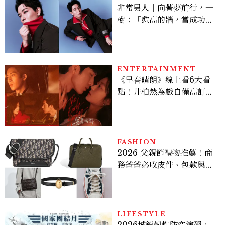
非常男人｜向著夢前行，一
樹：「愈高的牆，當成功爬
上去的那一刻，就愈有成就
感。」
ENTERTAINMENT
《早春晴朗》線上看6大看
點！井柏然為戲自備高訂，
孫千苦等地下戀轉正，雨夜
激吻獲讚慾感天花板
FASHION
2026 父親節禮物推薦！商
務爸爸必收皮件、包款與鞋
履一次看
LIFESTYLE