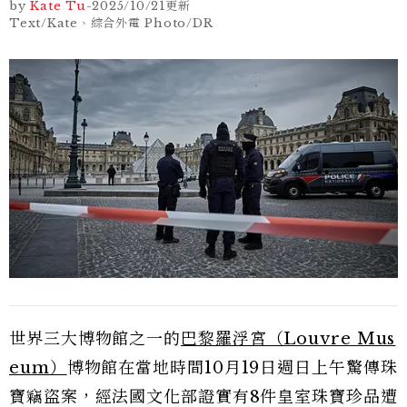
by
Kate Tu
-
2025/10/21
更新
Text/Kate、綜合外電 Photo/DR
世界三大博物館之一的
巴黎羅浮宮（Louvre Mus
eum）
博物館在當地時間10月19日週日上午驚傳珠
寶竊盜案，經法國文化部證實有8件皇室珠寶珍品遭