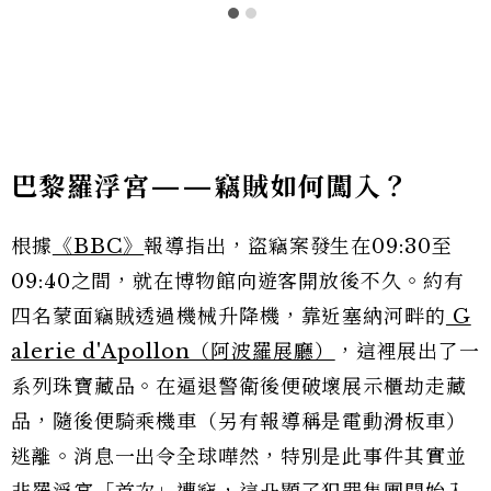
巴黎羅浮宮——竊賊如何闖入？
根據
《BBC》
報導指出，盜竊案發生在09:30至
09:40之間，就在博物館向遊客開放後不久。約有
四名蒙面竊賊透過機械升降機，靠近塞納河畔的
G
alerie d'Apollon（阿波羅展廳）
，這裡展出了一
系列珠寶藏品。在逼退警衛後便破壞展示櫃劫走藏
品，隨後便騎乘機車（另有報導稱是電動滑板車）
逃離。消息一出令全球嘩然，特別是此事件其實並