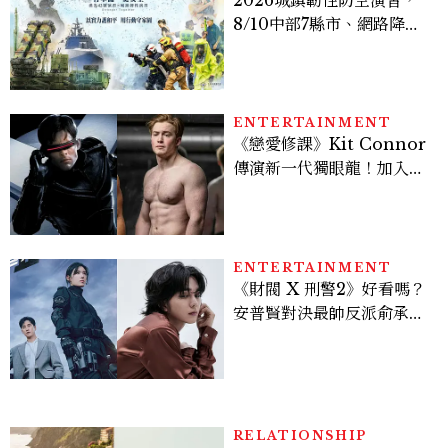
2026城鎮韌性防空演習，
8/10中部7縣市、網路降速
時間、NCC規則、可以出
門嗎？罰款懶人包
ENTERTAINMENT
《戀愛修課》Kit Connor
傳演新一代獨眼龍！加入新
版《X戰警》，可望搭檔
Sadie Sink
ENTERTAINMENT
《財閥 X 刑警2》好看嗎？
安普賢對決最帥反派俞承
豪，鄭恩彩接棒女主，開專
機、刷黑卡，用錢輾壓罪犯
的陳利手回來了，這次能玩
多大？
RELATIONSHIP