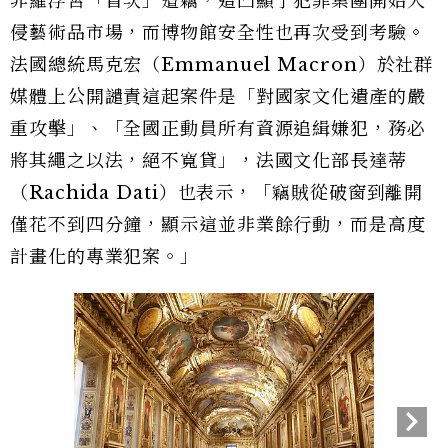
非羅浮宮「首次」遭竊，這凸顯了犯罪集團開始入
侵藝術品市場，而博物館安全性也再次受到考驗。
法國總統馬克宏（Emmanuel Macron）於社群
媒體上公開譴責這起案件是「對國家文化遺產的嚴
重攻擊」、「全國正動員所有資源追緝嫌犯，務必
將其繩之以法，絕不寬貸」，法國文化部長達蒂
（Rachida Dati）也表示，「竊賊從破窗到離開
僅花不到四分鐘，顯示這並非業餘行動，而是高度
計畫化的專業犯案。」