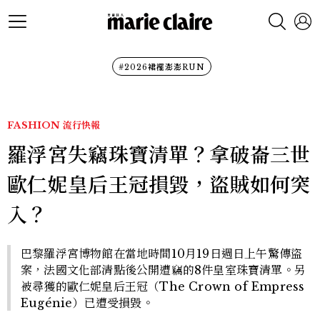
#2026裙襬澎澎RUN
FASHION
流行快報
羅浮宮失竊珠寶清單？拿破崙三世
歐仁妮皇后王冠損毀，盜賊如何突
入？
巴黎羅浮宮博物館在當地時間10月19日週日上午驚傳盜
案，法國文化部清點後公開遭竊的8件皇室珠寶清單。另
被尋獲的歐仁妮皇后王冠（The Crown of Empress
Eugénie）已遭受損毀。