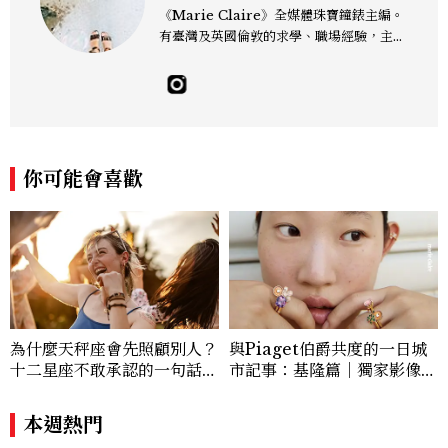
《Marie Claire》全媒體珠寶鐘錶主編。
有臺灣及英國倫敦的求學、職場經驗，主修
新聞學和時尚媒體。累積十年以上的《美麗
佳人》編輯工作內容，包括錶展等國際活動
採訪、珠寶市場動態等專題，及視覺拍攝執
行。用貼近生活且具知識性的視角，發掘珠
寶腕錶的細節美。Email：kate_tu@mc
tw.com.tw
你可能會喜歡
為什麼天秤座會先照顧別人？
與Piaget伯爵共度的一日城
十二星座不敢承認的一句話，
市記事：基隆篇｜獨家影像故
「這星座」嘴上說沒差，回家
事
之後想很久
本週熱門