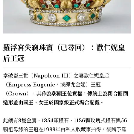
羅浮宮失竊珠寶（已尋回）：歐仁妮皇
后王冠
拿破崙三世（Napoleon III）之妻歐仁妮皇后
（Empress Eugenie，或譯尤金妮）王冠
（Crown），
其作為彰顯王位實權，傳統上為閉合圓圈
造形並由國王、女王於國家級正式場合配戴。
此鑲有8隻金鷹、1354顆鑽石、1136顆玫瑰式鑽石與56
顆祖母綠的王冠在1988年由私人收藏家拍得，後贈予羅