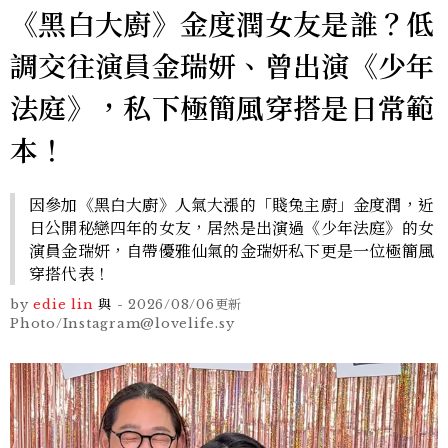
《黑白大廚》金度潤女友是誰？低
調交往演員金瑞妍、曾出演《少年
法庭》，私下極簡風穿搭是日常範
本！
因參加《黑白大廚》人氣大漲的「賤兔主廚」金度潤，近
日公開秘戀四年的女友，居然是出演過《少年法庭》的女
演員金瑞妍，自帶優雅仙氣的金瑞妍私下更是一位極簡風
穿搭代表！
by
edie lin
與
-
2026/08/06
更新
Photo/Instagram@lovelife.sy