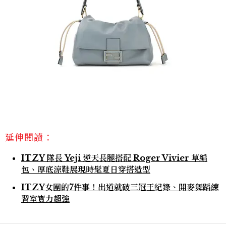
延伸閱讀：
ITZY 隊長 Yeji 逆天長腿搭配 Roger Vivier 草編
包、厚底涼鞋展現時髦夏日穿搭造型
ITZY女團的7件事！出道就破三冠王紀錄、開麥舞蹈練
習室實力超強