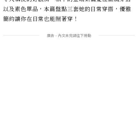
以及素色單品，本篇盤點三套她的日常穿搭，優雅
簡約讓你在日常也能照著穿！