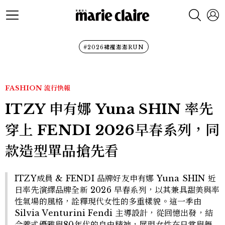
#2026裙襬澎澎RUN
FASHION
流行快報
ITZY 申有娜 Yuna SHIN 率先
穿上 FENDI 2026早春系列，同
款造型單品搶先看
ITZY成員 & FENDI 品牌好友申有娜 Yuna SHIN 近
日率先演繹品牌全新 2026 早春系列，以其兼具甜美與率
性氣場的風格，詮釋現代女性的多重樣貌。這一季由
Silvia Venturini Fendi 主導設計，從回憶出發，結
合義式優雅與80年代的自由精神，展現女性在日常與舞