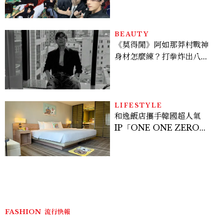
28組卡司、線上播出時間一
次看
BEAUTY
《莫得閒》阿如那莽村戰神
身材怎麼練？打拳炸出八塊
腹肌，HYROX挑戰也沒錯
過
LIFESTYLE
和逸飯店攜手韓國超人氣
IP「ONE ONE ZERO
SEVEN」，打造療癒系快
樂狗狗主題房！全台獨家客
房、聯名好禮一次收藏
FASHION
流行快報