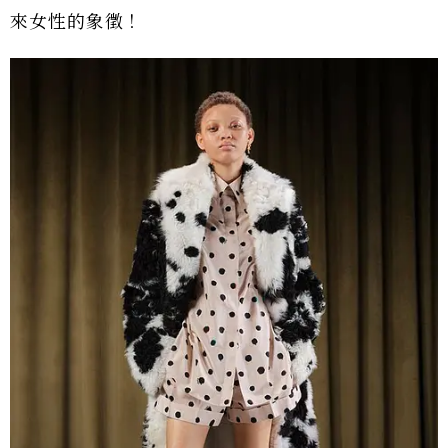
來女性的象徵！