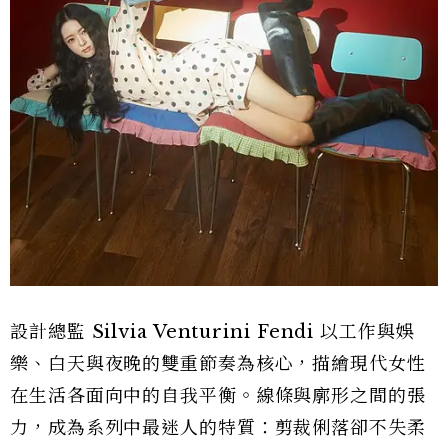
設計總監 Silvia Venturini Fendi 以工作與娛
樂、白天與夜晚的雙重節奏為核心，描繪現代女性
在生活各面向中的自我平衡。線條與廓形之間的張
力，成為系列中最迷人的特質：剪裁俐落卻不失柔