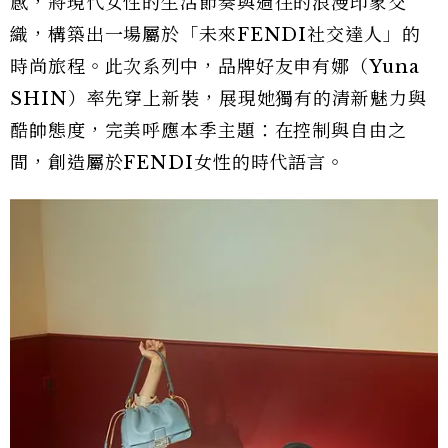
感，將現代女性的生活節奏與過往的浪漫印象交
織，構築出一場屬於「未來FENDI社交達人」的
時尚旅程。此次系列中，品牌好友申有娜（Yuna
SHIN）率先穿上新裝，展現她獨有的清新魅力與
酷帥態度，完美呼應本季主題：在控制與自由之
間，創造屬於FENDI女性的時代語言。