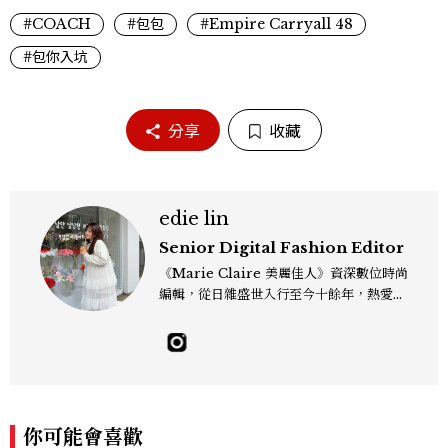
#COACH
#包包
#Empire Carryall 48
#包你入坑
分享
收藏
edie lin
Senior Digital Fashion Editor
《Marie Claire 美麗佳人》資深數位時尚
編輯，從日雜盛世入行至今十餘年，熱愛服
裝、鞋包與配件，以及趨勢觀察與名人風格
研究，還有點天秤座一眼看穿「這會紅」的
美感本能，更擅長把流行轉化成讀者真正用
得上的穿搭靈感，對購物完全沒有抵抗力
（一律視為靈感投資），記住：“Life is to
o short to blend in.” Contact：edie_
你可能會喜歡
lin@mctw.com.tw