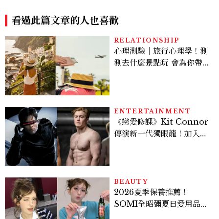
風穿搭是日常範本！
性不失質感的實用天花板
看過此篇文章的人也喜歡
RELATIONSHIP
心理測驗｜旅行心理學！測
測去什麼景點玩 會為你帶來
好運
ENTERTAINMENT
《戀愛修課》Kit Connor
傳演新一代獨眼龍！加入新
版《X戰警》，可望搭檔
Sadie Sink
BEAUTY
2026夏季保養推薦！
SOMI全昭彌夏日愛用品公
開，防曬、護髮、止汗、頭