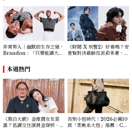
非常男人｜幽默的生存之道，
《財閥 X 刑警2》好看嗎？安
Brandon：「只要能讓大家
普賢對決最帥反派俞承豪，鄭
笑，我們就有機會玩在一起，
恩彩接棒女主，開專機、刷黑
讓敵人成為朋友。」
卡，用錢輾壓罪犯的陳利手回
本週熱門
來了，這次能玩多大？
《黑白大廚》金度潤女友是
告別小包時代！2026必備10
誰？低調交往演員金瑞妍、曾
款「柔軟系大包」推薦：Ch
出演《少年法庭》，私下極簡
anel、YSL、Miu Miu...隨