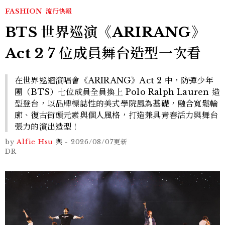
FASHION
流行快報
BTS 世界巡演《ARIRANG》
Act 2 7 位成員舞台造型一次看
在世界巡迴演唱會《ARIRANG》Act 2 中，防彈少年
團（BTS）七位成員全員換上 Polo Ralph Lauren 造
型登台，以品牌標誌性的美式學院風為基礎，融合寬鬆輪
廓、復古街頭元素與個人風格，打造兼具青春活力與舞台
張力的演出造型！
by
Alfie Hsu
與
-
2026/08/07
更新
DR