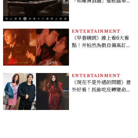
「和庵清酒舖」進駐晶華酒
店：首創五行心情選酒、單
杯180元起輕鬆微醺
ENTERTAINMENT
《早春晴朗》線上看6大看
點！井柏然為戲自備高訂，
孫千苦等地下戀轉正，雨夜
激吻獲讚慾感天花板
ENTERTAINMENT
《現在不是外遇的問題》意
外好看！抓偷吃反轉變命
案？金憓秀傳奇美腿被讚
爆、金智勳大秀腹肌，曹汝
貞雙影后飆戲，線上看7大
看點懶人包