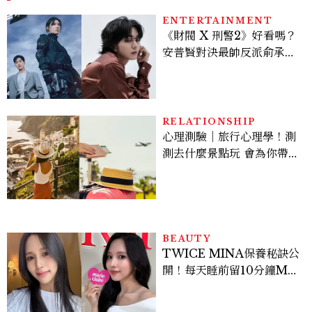
ENTERTAINMENT
《財閥 X 刑警2》好看嗎？
安普賢對決最帥反派俞承
豪，鄭恩彩接棒女主，開專
機、刷黑卡，用錢輾壓罪犯
的陳利手回來了，這次能玩
多大？
RELATIONSHIP
心理測驗｜旅行心理學！測
測去什麼景點玩 會為你帶來
好運
BEAUTY
TWICE MINA保養秘訣公
開！每天睡前留10分鐘ME
TIME、定期皮拉提斯，6
個日常習慣養出牛奶肌