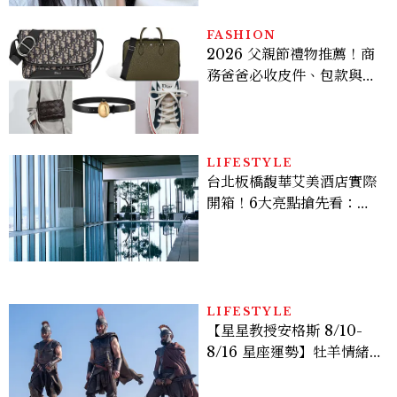
FASHION
2026 父親節禮物推薦！商
務爸爸必收皮件、包款與鞋
履一次看
LIFESTYLE
台北板橋馥華艾美酒店實際
開箱！6大亮點搶先看：新
北最新旅宿地標、高空泳
池、客房藏奢華細節
LIFESTYLE
【星星教授安格斯 8/10-
8/16 星座運勢】牡羊情緒
變敏感，雙子人際吸引力爆
棚