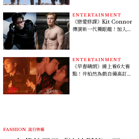
ENTERTAINMENT
《戀愛修課》Kit Connor
傳演新一代獨眼龍！加入新
版《X戰警》，可望搭檔
Sadie Sink
ENTERTAINMENT
《早春晴朗》線上看6大看
點！井柏然為戲自備高訂，
孫千苦等地下戀轉正，雨夜
激吻獲讚慾感天花板
FASHION
流行快報