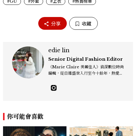
#GU
#外套
#上衣
#熱賣榜單
分享
收藏
edie lin
Senior Digital Fashion Editor
《Marie Claire 美麗佳人》資深數位時尚
編輯，從日雜盛世入行至今十餘年，熱愛服
裝、鞋包與配件，以及趨勢觀察與名人風格
研究，還有點天秤座一眼看穿「這會紅」的
美感本能，更擅長把流行轉化成讀者真正用
得上的穿搭靈感，對購物完全沒有抵抗力
（一律視為靈感投資），記住：“Life is to
o short to blend in.” Contact：edie_
你可能會喜歡
lin@mctw.com.tw