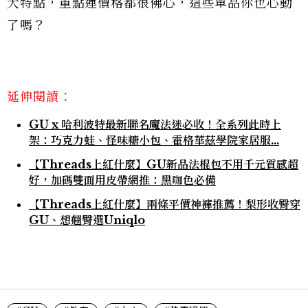
大特點，重點連價格都很佛心，這些單品你也心動
了嗎？
延伸閱讀：
GU x 哈利波特最新聯名魔法迷必收！全系列此時上
架：巧克力蛙、怪味糖小包、霍格華茲學院家居服…
【Threads上紅什麼】GU新品法棍包不用千元質感超
好，加碼雙面用皮帶網推：黑咖色必備
【Threads上紅什麼】兩條平價神褲推薦！梨形收臀穿
GU、想翹臀選Uniqlo