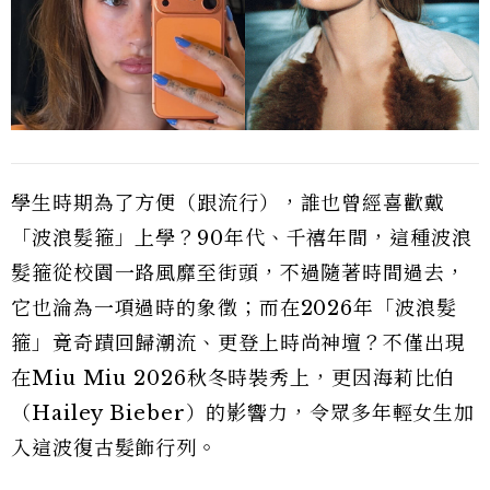
學生時期為了方便（跟流行），誰也曾經喜歡戴
「波浪髮箍」上學？90年代、千禧年間，這種波浪
髮箍從校園一路風靡至街頭，不過隨著時間過去，
它也淪為一項過時的象徵；而在2026年「波浪髮
箍」竟奇蹟回歸潮流、更登上時尚神壇？不僅出現
在Miu Miu 2026秋冬時裝秀上，更因海莉比伯
（Hailey Bieber）的影響力，令眾多年輕女生加
入這波復古髮飾行列。