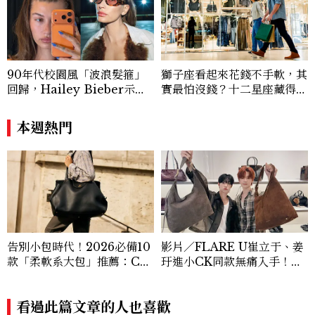
90年代校園風「波浪髮箍」
獅子座看起來花錢不手軟，其
回歸，Hailey Bieber示範
實最怕沒錢？十二星座藏得最
如何戴得時髦：這款Miu Mi
深的金錢焦慮，「這星座」比
u髮箍未開賣先爆紅！
價半天，最後卻買最貴的
本週熱門
告別小包時代！2026必備10
影片／FLARE U崔立于、姜
款「柔軟系大包」推薦：Ch
玗進小CK同款無痛入手！身
anel、YSL、Miu Miu...隨
上這款CHARLES & KEIT
性不失質感的實用天花板
H大包好燒
看過此篇文章的人也喜歡