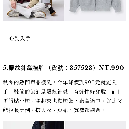
心動入手
5.羅紋針織襪靴（貨號：357523）NT.990
秋冬的熱門單品襪靴，今年降價到990元就能入
手，鞋筒的設計是羅紋針織，有彈性好穿脫，而且
更服貼小腿，穿起來也顯腿細，跟高適中、好走又
能拉長比例，搭大衣、短裙、寬褲都適合。