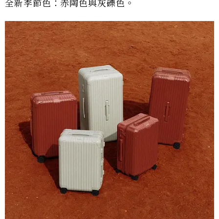
全新季節色：赤陶色與灰礫色。