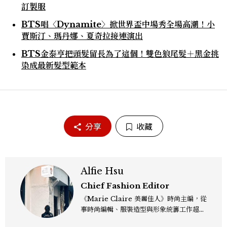
訂製服
BTS唱〈Dynamite〉掀世界盃中場秀全場高潮！小
賈斯汀、瑪丹娜、夏奇拉接連演出
BTS金泰亨把頭髮留長為了這個！雙色狼尾髮＋黑金挑
染成最新髮型範本
分享
收藏
Alfie Hsu
Chief Fashion Editor
《Marie Claire 美麗佳人》時尚主編，從
事時尚編輯、服裝造型與形象統籌工作超過
十年，並在 Models.com 獲得專業造型師