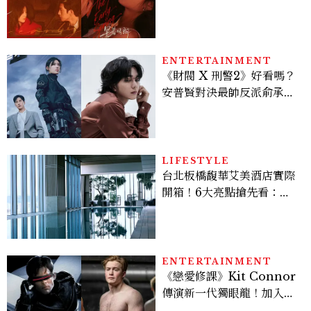
孫千苦等地下戀轉正，雨夜
激吻獲讚慾感天花板
ENTERTAINMENT
《財閥 X 刑警2》好看嗎？
安普賢對決最帥反派俞承
豪，鄭恩彩接棒女主，開專
機、刷黑卡，用錢輾壓罪犯
的陳利手回來了，這次能玩
多大？
LIFESTYLE
台北板橋馥華艾美酒店實際
開箱！6大亮點搶先看：新
北最新旅宿地標、高空泳
池、客房藏奢華細節
ENTERTAINMENT
《戀愛修課》Kit Connor
傳演新一代獨眼龍！加入新
版《X戰警》，可望搭檔