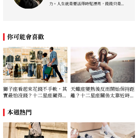
力。人生就是要活得時髦漂亮，錢錢只是變
成喜歡的樣子！這邊分享所有不能錯過的流
行趨勢、明星同款、必敗手袋、人氣球鞋給
大家，一起來討論時尚圈最新鮮的話題、用
欣賞漂亮設計來撫慰心靈吧！
你可能會喜歡
獅子座看起來花錢不手軟，其
天蠍座變熟後反而開始保持距
實最怕沒錢？十二星座藏得最
離？十二星座關係太靠近時最
深的金錢焦慮，「這星座」比
怕發生的事，「這星座」一有
價半天，最後卻買最貴的
壓力就先躲起來
本週熱門