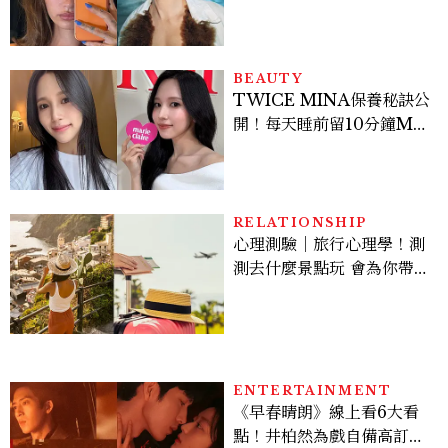
範如何戴得時髦：這款Miu
Miu髮箍未開賣先爆紅！
BEAUTY
TWICE MINA保養秘訣公
開！每天睡前留10分鐘ME
TIME、定期皮拉提斯，6
個日常習慣養出牛奶肌
RELATIONSHIP
心理測驗｜旅行心理學！測
測去什麼景點玩 會為你帶來
好運
ENTERTAINMENT
《早春晴朗》線上看6大看
點！井柏然為戲自備高訂，