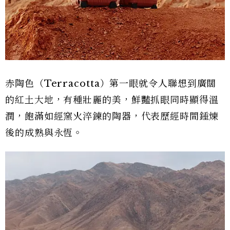
赤陶色（Terracotta）第一眼就令人聯想到廣闊
的紅土大地，有種壯麗的美，鮮豔抓眼同時顯得溫
潤，飽滿如經窯火淬鍊的陶器，代表歷經時間錘煉
後的成熟與永恆。