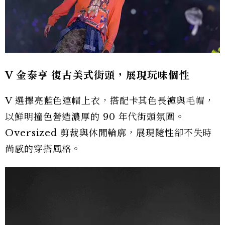
V 金泰亨 復古美式街頭，展現玩味個性
V 選擇亮藍色連帽上衣，搭配卡其色長褲與毛帽，
以鮮明撞色營造濃厚的 90 年代街頭氛圍。
Oversized 剪裁與休閒輪廓，展現隨性卻不失時
尚感的穿搭風格。