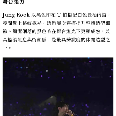
舞台張力
Jung Kook 以黑色印花 T 恤搭配白色長袖內搭，
腰間繫上格紋襯衫，透過層次穿搭提升整體造型細
節。簡潔俐落的黑色系在舞台燈光下更顯成熟，兼
具搖滾氣息與街頭感，是最具辨識度的休閒造型之
一。