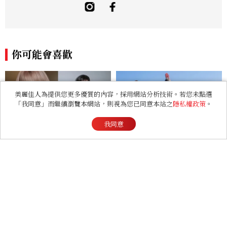
與編輯認證。風格遊走於復古、現代與未來
之間，擅長融合高級時裝、正式服飾、運動
風格與科技元素，強調服裝細節、色彩與材
質之間的對話與平衡。 「Fashions fade,
style is eternal.」是個人造型哲學。重視
你可能會喜歡
整體視覺的協調與層次，在《Marie Clai
re 美麗佳人》的作品中，專注策劃具主題
性的時尚企劃，風格中性、先鋒、優雅，具
高度個人特色與前衛視覺表現。 Contac
美麗佳人為提供您更多優質的內容，採用網站分析技術。若您未點選
t：alfie_hsu@mctw.com.tw
「我同意」而繼續瀏覽本網站，則視為您已同意本站之
隱私權政策
。
我同意
LE SSERAFIM小櫻花宮脇
【星星教授安格斯 8/10-8/1
咲良的8件事！歷經3次出
6 星座運勢】牡羊情緒變敏
道、嚴以律己的終極自我管理
感，雙子人際吸引力爆棚
王、靠「這招」養成17吋螞蟻
本週熱門
腰