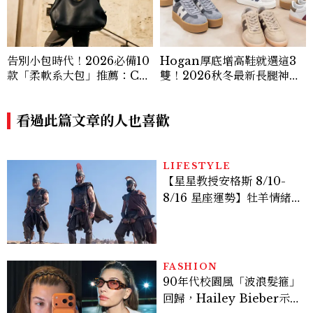
告別小包時代！2026必備10
Hogan厚底增高鞋就選這3
款「柔軟系大包」推薦：Ch
雙！2026秋冬最新長腿神
anel、YSL、Miu Miu...隨
器：隱形增高選這款、H Lo
性不失質感的實用天花板
go不一樣了？
看過此篇文章的人也喜歡
LIFESTYLE
【星星教授安格斯 8/10-
8/16 星座運勢】牡羊情緒
變敏感，雙子人際吸引力爆
棚
FASHION
90年代校園風「波浪髮箍」
回歸，Hailey Bieber示