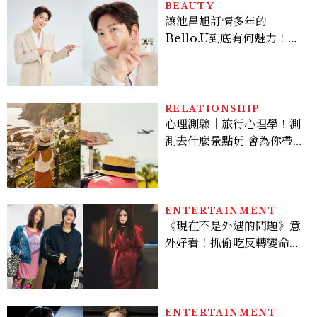
BEAUTY
讓池昌旭訂情多年的
Bello.U到底有何魅力！揭
密男神發光乳霜～「肽光透
亮緊緻霜」如何打造日不落
的透亮肌，熬夜拍戲不顯疲
倦感，超神！
RELATIONSHIP
心理測驗｜旅行心理學！測
測去什麼景點玩 會為你帶來
好運
ENTERTAINMENT
《現在不是外遇的問題》意
外好看！抓偷吃反轉變命
案？金憓秀傳奇美腿被讚
爆、金智勳大秀腹肌，曹汝
貞雙影后飆戲，線上看7大
看點懶人包
ENTERTAINMENT