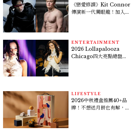
《戀愛修課》Kit Connor
傳演新一代獨眼龍！加入新
版《X戰警》，可望搭檔
Sadie Sink
ENTERTAINMENT
2026 Lollapalooza
Chicago四大亮點總盤
點， JENNIE、 CORTIS
登台，K-POP擄獲全球！
LIFESTYLE
2026中秋禮盒推薦40+品
牌！不想送月餅也有解，送
長輩、送客戶一次挑