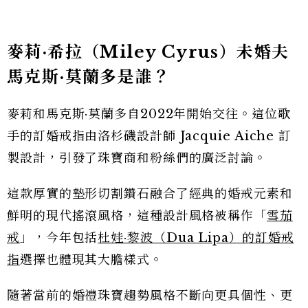
麥莉·希拉（Miley Cyrus）未婚夫
馬克斯·莫蘭多是誰？
麥莉和馬克斯·莫蘭多自2022年開始交往。這位歌
手的訂婚戒指由洛杉磯設計師 Jacquie Aiche 訂
製設計，引發了珠寶商和粉絲們的廣泛討論。
這款厚實的墊形切割鑽石融合了經典的婚戒元素和
鮮明的現代搖滾風格，這種設計風格被稱作「
雪茄
戒
」，今年包括
杜娃·黎波（Dua Lipa）的訂婚戒
指
選擇也體現其大膽樣式。
隨著當前的婚禮珠寶趨勢風格不斷向更具個性、更