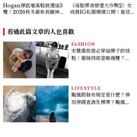
Hogan厚底增高鞋就選這3
《母胎單身戀愛大作戰2》女
雙！2026秋冬最新長腿神
成員IG私服模樣公開！崔玹
器：隱形增高選這款、H Lo
諝溫柔系歐膩粉絲飆漲、金秀
go不一樣了？
炫竟是低調千金？
看過此篇文章的人也喜歡
FASHION
宋慧喬旅遊必穿這牌子的球
鞋！喬妹同款是哪幾雙？
AUTRY究竟有什麼魅力讓
她愛上？
LIFESTYLE
颱風假發布規定是什麼？停
班停課查詢及標準？颱風假
有薪水嗎、可否拒絕上班？