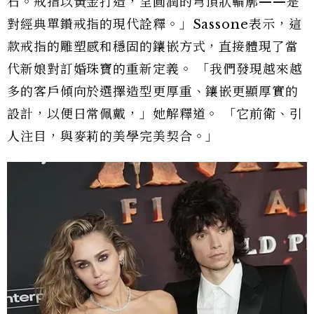
石。戒指以黃金打造，呈圓潤的穹頂狀輪廓——是
對經典單鑽戒指的現代詮釋。」Sassone表示，這
款戒指的雕塑感和穩固的鑲嵌方式，直接體現了當
代新娘對訂婚珠寶的重新定義。 「我們發現越來越
多的客戶傾向於選擇造型更厚重、鑲嵌更顯厚實的
設計，以便日常佩戴，」她解釋道。 「它前衛、引
人注目，與麥莉的美學完美契合。」