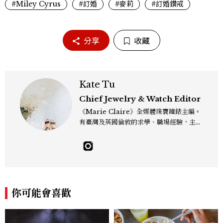
#Miley Cyrus
#訂婚
#麥莉
#訂婚鑽戒
分享
收藏
Kate Tu
Chief Jewelry & Watch Editor
《Marie Claire》全媒體珠寶鐘錶主編。
有臺灣及英國倫敦的求學、職場經驗，主修
新聞學和時尚媒體。累積十年以上的《美麗
佳人》編輯工作內容，包括錶展等國際活動
採訪、珠寶市場動態等專題，及視覺拍攝執
行。用貼近生活且具知識性的視角，發掘珠
寶腕錶的細節美。Email：kate_tu@mc
tw.com.tw
你可能會喜歡