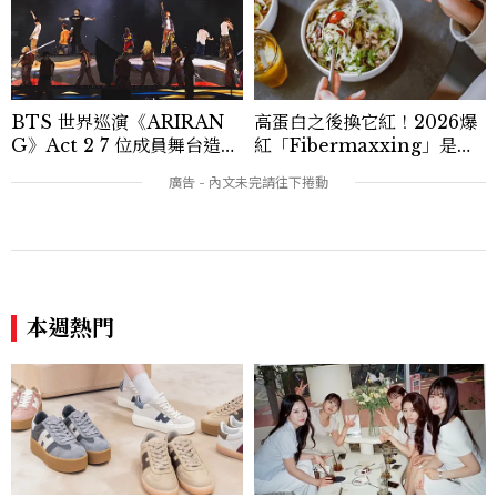
BTS 世界巡演《ARIRAN
高蛋白之後換它紅！2026爆
G》Act 2 7 位成員舞台造型
紅「Fibermaxxing」是什
一次看
麼？一天30g纖維，原來不用
狂吃菜
本週熱門