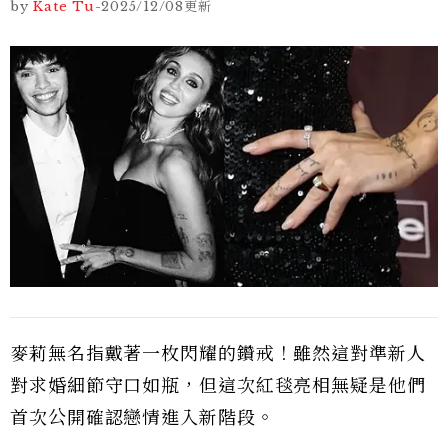
by
Kate Tu
-
2025/12/08
更新
麥莉無名指戴著一枚閃耀的鑽戒！雖然這對準新人
對求婚細節守口如瓶，但這次紅毯亮相無疑是他們
首次公開確認戀情進入新階段。