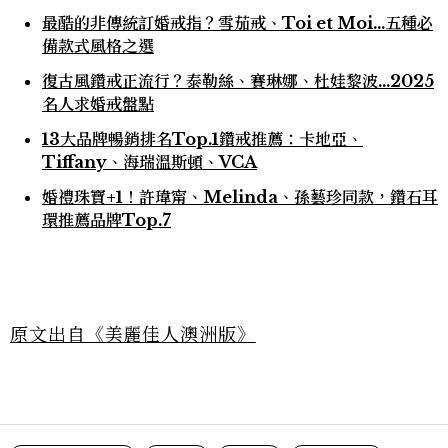
最酷的非傳統訂婚戒指？雪茄戒、Toi et Moi...五種必
備款式風格之選
復古風鑽戒正流行？泰勒絲、賽琳娜、杜娃黎波...2025
名人求婚戒盤點
13大品牌暢銷排名Top.1鑽戒推薦：卡地亞、
Tiffany、海瑞溫斯頓、VCA
婚禮珠寶+1！許瑋甯、Melinda、孫藝珍同款，鑽石耳
環推薦品牌Top.7
原文出自《美麗佳人澳洲版》