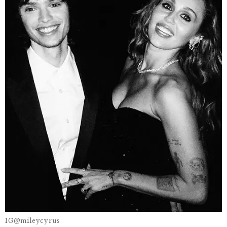
IG@mileycyrus