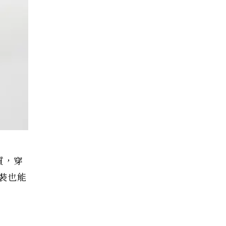
質，穿
裝也能