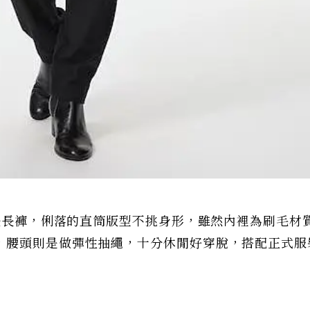
保暖長褲，俐落的直筒版型不挑身形，雖然內裡為刷毛材
，腰頭則是做彈性抽繩，十分休閒好穿脫，搭配正式服