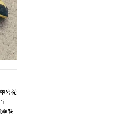
限攀岩從
而
成攀登