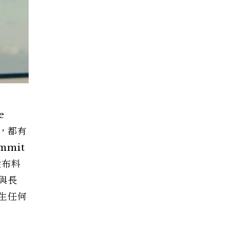
e
處，都有
mmit
從布料
與長
生任何