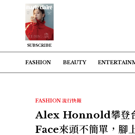
SUBSCRIBE
FASHION
BEAUTY
ENTERTAIN
FASHION
流行快報
Alex Honnold攀
Face來頭不簡單，