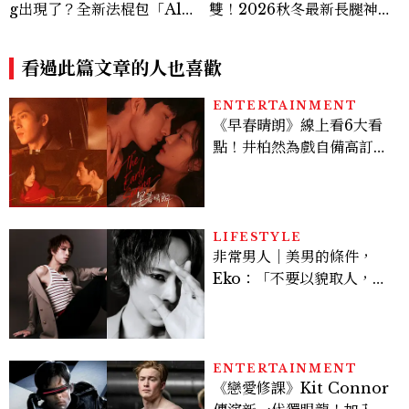
g出現了？全新法棍包「Alm
雙！2026秋冬最新長腿神
a」，極簡控又要開始排隊了
器：隱形增高選這款、H Lo
go不一樣了？
看過此篇文章的人也喜歡
ENTERTAINMENT
《早春晴朗》線上看6大看
點！井柏然為戲自備高訂，
孫千苦等地下戀轉正，雨夜
激吻獲讚慾感天花板
LIFESTYLE
非常男人｜美男的條件，
Eko：「不要以貌取人，內
在與外在同樣重要。」
ENTERTAINMENT
《戀愛修課》Kit Connor