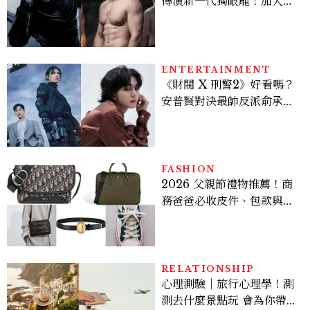
傳演新一代獨眼龍！加入新
版《X戰警》，可望搭檔
Sadie Sink
ENTERTAINMENT
《財閥 X 刑警2》好看嗎？
安普賢對決最帥反派俞承
豪，鄭恩彩接棒女主，開專
機、刷黑卡，用錢輾壓罪犯
的陳利手回來了，這次能玩
多大？
FASHION
2026 父親節禮物推薦！商
務爸爸必收皮件、包款與鞋
履一次看
RELATIONSHIP
心理測驗｜旅行心理學！測
測去什麼景點玩 會為你帶來