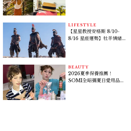
好運
LIFESTYLE
【星星教授安格斯 8/10-
8/16 星座運勢】牡羊情緒
變敏感，雙子人際吸引力爆
棚
BEAUTY
2026夏季保養推薦！
SOMI全昭彌夏日愛用品公
開，防曬、護髮、止汗、頭
皮保養10款好物一次看