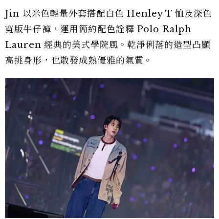
Jin 以米色輕量外套搭配白色 Henley T 恤及深色
寬版牛仔褲，運用簡約配色詮釋 Polo Ralph
Lauren 經典的美式學院風。乾淨俐落的造型凸顯
高挑身形，也散發成熟優雅的氣質。