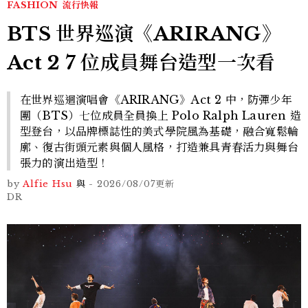
FASHION
流行快報
BTS 世界巡演《ARIRANG》
Act 2 7 位成員舞台造型一次看
在世界巡迴演唱會《ARIRANG》Act 2 中，防彈少年
團（BTS）七位成員全員換上 Polo Ralph Lauren 造
型登台，以品牌標誌性的美式學院風為基礎，融合寬鬆輪
廓、復古街頭元素與個人風格，打造兼具青春活力與舞台
張力的演出造型！
by
Alfie Hsu
與
-
2026/08/07
更新
DR