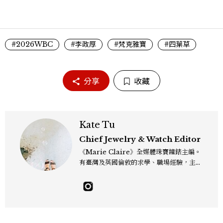
#2026WBC
#李政厚
#梵克雅寶
#四葉草
分享
收藏
Kate Tu
Chief Jewelry & Watch Editor
《Marie Claire》全媒體珠寶鐘錶主編。
有臺灣及英國倫敦的求學、職場經驗，主修
新聞學和時尚媒體。累積十年以上的《美麗
佳人》編輯工作內容，包括錶展等國際活動
採訪、珠寶市場動態等專題，及視覺拍攝執
行。用貼近生活且具知識性的視角，發掘珠
寶腕錶的細節美。Email：kate_tu@mc