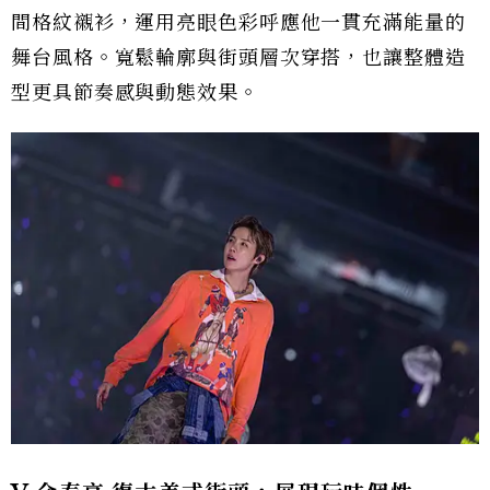
間格紋襯衫，運用亮眼色彩呼應他一貫充滿能量的
舞台風格。寬鬆輪廓與街頭層次穿搭，也讓整體造
型更具節奏感與動態效果。