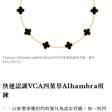
Vintage Alhambra鑲嵌縞瑪瑙10枚四葉幸運草圖案項鍊，臺幣
320,000元
快速認識VCA四葉草Alhambra項
鍊
ㄧ、以象徵幸運的四枚葉片為設計符碼。每一枚四