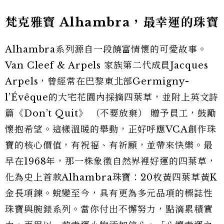
梵克雅寶 Alhambra，最幸運的珠寶
Alhambra系列源自一段饒富情懷的可愛故事。
Van Cleef & Arpels 家族第二代成員Jacques
Arpels，曾經常在巴黎東北部Germigny-
l’Évêque的大宅花園內採摘四葉草，並附上英文詩
篇《Don’t Quit》 （不要放棄） 贈予員工，鼓勵
懷抱希望。這樣溫暖的舉動，正好呼應VCA創作珠
寶的核心價值，有祝福、有祈願，並帶來快樂。最
早在1968年，那一株象徵自然界裡好運的四葉草，
化為史上首款Alhambra珠寶：20枚黃四葉草黃K
金長項鍊。蛻變至今，具有更為多元品項的標誌性
珠寶與腕錶系列。當你付出不懈努力，點滴累積實