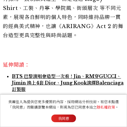
Shirt、工裝、丹寧、學院風、街頭層次 等不同元
素，展現各自鮮明的個人特色，同時維持品牌一貫
的經典美式精神，也讓《ARIRANG》Act 2 的舞
台造型更具完整性與時尚話題。
延伸閱讀：
BTS 巴黎演唱會造型一次看！Jin、RM穿GUCCI、
Jimin 換上4套 Dior、Jung Kook演繹Balenciaga
訂製服
BTS唱〈Dynamite〉掀世界盃中場秀全場高潮！小
美麗佳人為提供您更多優質的內容，採用網站分析技術。若您未點選
賈斯汀、瑪丹娜、夏奇拉接連演出
「我同意」而繼續瀏覽本網站，則視為您已同意本站之
隱私權政策
。
BTS金泰亨把頭髮留長為了這個！雙色狼尾髮＋黑金挑
我同意
染成最新髮型範本