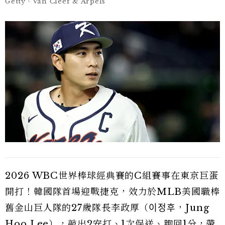
Getty、Van Cleef & Arpels
2026 WBC世界棒球經典賽的C組賽事在東京巨蛋
開打！韓國隊首場迎戰捷克，效力於MLB美國職棒
舊金山巨人隊的27歲隊長李政厚（이정후，Jung
Hoo Lee），敲出2安打、1次保送、跑回1分，帶