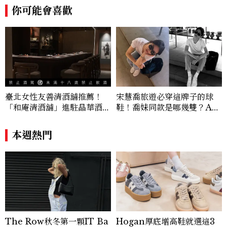
tw.com.tw
你可能會喜歡
臺北女性友善清酒舖推薦！
宋慧喬旅遊必穿這牌子的球
「和庵清酒舖」進駐晶華酒
鞋！喬妹同款是哪幾雙？AU
店：首創五行心情選酒、單杯
TRY究竟有什麼魅力讓她愛
180元起輕鬆微醺
上？
本週熱門
The Row秋冬第一顆IT Ba
Hogan厚底增高鞋就選這3