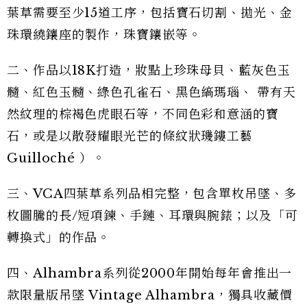
葉草需要至少15道工序，包括寶石切割、拋光、金
珠環繞鑲座的製作，珠寶鑲嵌等。
二、作品以18K打造，妝點上珍珠母貝、藍灰色玉
髓、紅色玉髓、綠色孔雀石、黑色縞瑪瑙、 帶有天
然紋理的棕褐色虎眼石等，不同色彩和意涵的寶
石，或是以散發耀眼光芒的條紋狀璣鏤工藝
Guilloché ）。
三、VCA四葉草系列品相完整，包含單枚吊墜、多
枚圖騰的長/短項鍊、手鏈、耳環與腕錶；以及「可
轉換式」的作品。
四、Alhambra系列從2000年開始每年會推出一
款限量版吊墜 Vintage Alhambra，獨具收藏價