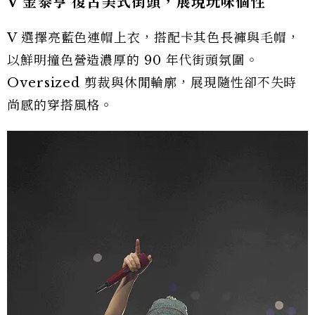
V 金泰亨 復古美式街頭，展現玩味個性
V 選擇亮藍色連帽上衣，搭配卡其色長褲與毛帽，
以鮮明撞色營造濃厚的 90 年代街頭氛圍。
Oversized 剪裁與休閒輪廓，展現隨性卻不失時
尚感的穿搭風格。