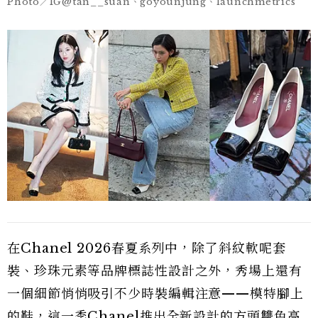
Photo／IG@tan__suan、goyounjung、launchmetrics
在Chanel 2026春夏系列中，除了斜紋軟呢套
裝、珍珠元素等品牌標誌性設計之外，秀場上還有
一個細節悄悄吸引不少時裝編輯注意——模特腳上
的鞋，這一季Chanel推出全新設計的方頭雙色高