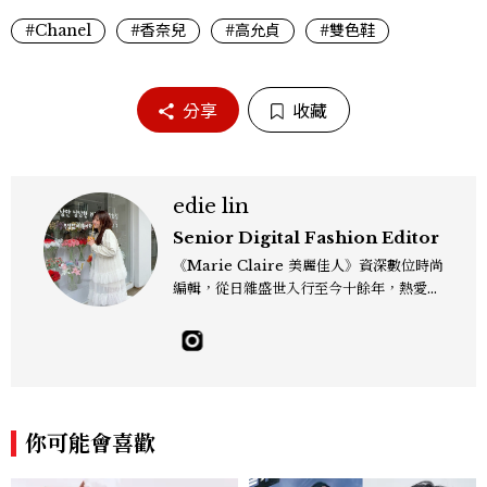
#Chanel
#香奈兒
#高允貞
#雙色鞋
分享
收藏
edie lin
Senior Digital Fashion Editor
《Marie Claire 美麗佳人》資深數位時尚
編輯，從日雜盛世入行至今十餘年，熱愛服
裝、鞋包與配件，以及趨勢觀察與名人風格
研究，還有點天秤座一眼看穿「這會紅」的
美感本能，更擅長把流行轉化成讀者真正用
得上的穿搭靈感，對購物完全沒有抵抗力
（一律視為靈感投資），記住：“Life is to
o short to blend in.” Contact：edie_
你可能會喜歡
lin@mctw.com.tw