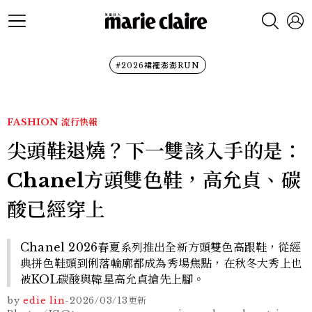
#2026裙襬澎澎RUN
FASHION
流行快報
尖頭鞋退燒？下一雙該入手的是：
Chanel方頭雙色鞋，高允貞、碳
酸已經穿上
Chanel 2026春夏系列推出全新方頭雙色高跟鞋，從經
典拼色鞋頭到俐落輪廓都成為秀場焦點，在秋冬大秀上也
被KOL碳酸與韓星高允貞搶先上腳。
by
edie lin
-
2026/03/13
更新