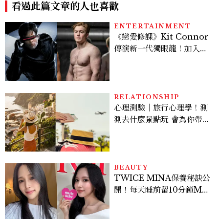
看過此篇文章的人也喜歡
ENTERTAINMENT
《戀愛修課》Kit Connor
傳演新一代獨眼龍！加入新
版《X戰警》，可望搭檔
Sadie Sink
RELATIONSHIP
心理測驗｜旅行心理學！測
測去什麼景點玩 會為你帶來
好運
BEAUTY
TWICE MINA保養秘訣公
開！每天睡前留10分鐘ME
TIME、定期皮拉提斯，6
個日常習慣養出牛奶肌