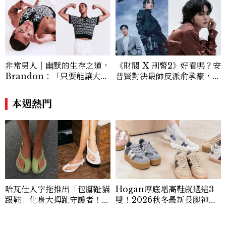
非常男人｜幽默的生存之道，
《財閥 X 刑警2》好看嗎？安
Brandon：「只要能讓大家
普賢對決最帥反派俞承豪，鄭
笑，我們就有機會玩在一起，
恩彩接棒女主，開專機、刷黑
讓敵人成為朋友。」
卡，用錢輾壓罪犯的陳利手回
本週熱門
來了，這次能玩多大？
哈瓦仕人字拖推出「包腳趾貓
Hogan厚底增高鞋就選這3
跟鞋」化身大拇趾守護者！從
雙！2026秋冬最新長腿神
沒想過橡膠拖鞋也能變得高級
器：隱形增高選這款、H Lo
優雅
go不一樣了？