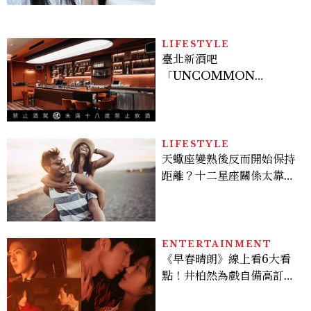
LIFESTYLE
臺北新酒吧
「UNCOMMON
Taipei」開幕！曼谷、新
加坡酒吧人聯手打造成熟大
人專屬夜生活
LIFESTYLE
天蠍座變熟後反而開始保持
距離？十二星座關係太靠近
時最怕發生的事，「這星
座」一有壓力就先躲起來
ENTERTAINMENT
《早春晴朗》線上看6大看
點！井柏然為戲自備高訂，
孫千苦等地下戀轉正，雨夜
激吻獲讚慾感天花板