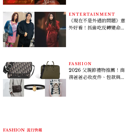
ENTERTAINMENT
《現在不是外遇的問題》意
外好看！抓偷吃反轉變命
案？金憓秀傳奇美腿被讚
爆、金智勳大秀腹肌，曹汝
貞雙影后飆戲，線上看7大
看點懶人包
FASHION
2026 父親節禮物推薦！商
務爸爸必收皮件、包款與鞋
履一次看
FASHION
流行快報