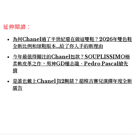
延伸閱讀：
為何Chanel過了半世紀還在做這雙鞋？2026年雙色鞋
全新比例和球鞋版本…給了你入手的新理由
今年最值得關注的Chanel包款？SOUPLISSIMO極
柔軟皮革之作，男神GD權志龍、Pedro Pascal搶先
揹
是誰也戴上Chanel J12腕錶？超模吉賽兒演繹年度全新
廣告