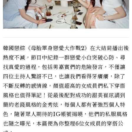
韓國戀綜《母胎單身戀愛大作戰2》在大結局播出後
熱度不減，節目中紀錄一群戀愛小白突破心防、尋
找真愛的過程，包括男嘉賓們的危險發言，不僅讓
四位主持人驚訝不已，也讓我們看得牙癢癢，除了
不斷反轉的感情線，顏值超高的女成員們私下穿搭
風格也值得筆記！從最後配對成功的甜美崔玹諝到
簡約老錢風格的金秀炫，每個人都有著強烈個人特
色，隨著眾人期待的IG帳號揭曉，他們的私服風格
也隨之曝光，本篇便為你整理6位女成員的穿搭公