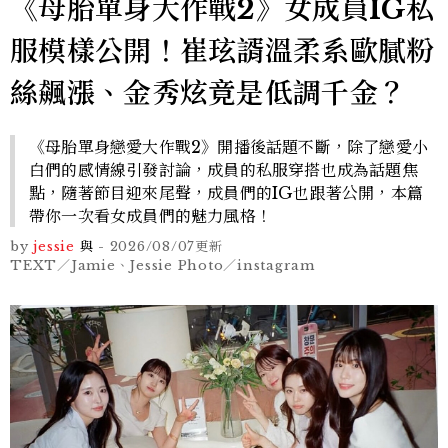
《母胎單身大作戰2》女成員IG私
服模樣公開！崔玹諝溫柔系歐膩粉
絲飆漲、金秀炫竟是低調千金？
《母胎單身戀愛大作戰2》開播後話題不斷，除了戀愛小
白們的感情線引發討論，成員的私服穿搭也成為話題焦
點，隨著節目迎來尾聲，成員們的IG也跟著公開，本篇
帶你一次看女成員們的魅力風格！
by
jessie
與
-
2026/08/07
更新
TEXT／Jamie、Jessie Photo／instagram