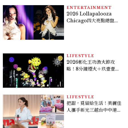
ENTERTAINMENT
2026 Lollapalooza
Chicago四大亮點總盤
點， JENNIE、 CORTIS
登台，K-POP擄獲全球！
LIFESTYLE
2026彰化王功漁火節攻
略！8分鐘煙火＋玖壹壹、
美秀集團開唱，千人烤蚵、
鯊魚先生一次玩
LIFESTYLE
把甜，覓留給生活！美麗佳
人攜手新光三越台中中港
店、林美貞，以南洋甜點打
造金卡會員限定午後