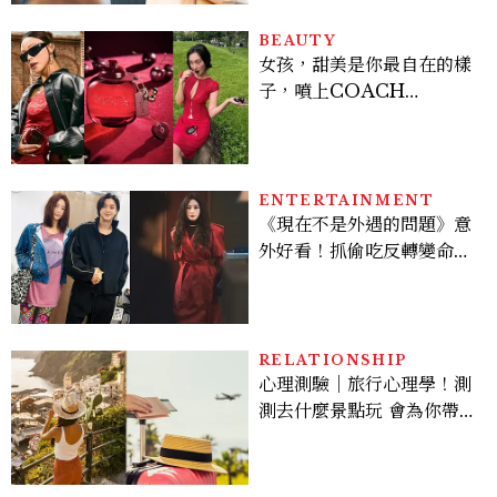
BEAUTY
女孩，甜美是你最自在的樣
子，噴上COACH
CHERRY時尚櫻桃香氛，
把每一刻都活得閃耀發光
吧！
ENTERTAINMENT
《現在不是外遇的問題》意
外好看！抓偷吃反轉變命
案？金憓秀傳奇美腿被讚
爆、金智勳大秀腹肌，曹汝
貞雙影后飆戲，線上看7大
看點懶人包
RELATIONSHIP
心理測驗｜旅行心理學！測
測去什麼景點玩 會為你帶來
好運