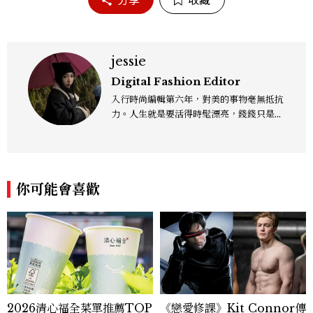
分享
收藏
jessie
Digital Fashion Editor
入行時尚編輯第六年，對美的事物毫無抵抗
力。人生就是要活得時髦漂亮，錢錢只是變
成喜歡的樣子！這邊分享所有不能錯過的流
行趨勢、明星同款、必敗手袋、人氣球鞋給
大家，一起來討論時尚圈最新鮮的話題、用
欣賞漂亮設計來撫慰心靈吧！
你可能會喜歡
2026清心福全菜單推薦TOP
《戀愛修課》Kit Connor傳