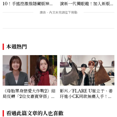
10！手搖控激推隱藏版神
演新一代獨眼龍！加入新版
飲、黃金甜度一次看
《X戰警》，可望搭檔Sadie
Sink
本週熱門
《母胎單身戀愛大作戰2》結
影片／FLARE U崔立于、姜
局反轉「2位女嘉賓穿搭」熱
玗進小CK同款無痛入手！身
議！秀炫名牌包被搜、玹諝撞
上這款CHARLES & KEIT
衫米卡莎
H大包好燒
看過此篇文章的人也喜歡