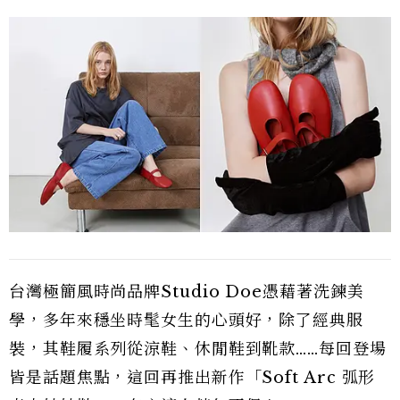
台灣極簡風時尚品牌Studio Doe憑藉著洗鍊美
學，多年來穩坐時髦女生的心頭好，除了經典服
裝，其鞋履系列從涼鞋、休閒鞋到靴款……每回登場
皆是話題焦點，這回再推出新作「Soft Arc 弧形