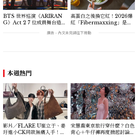
BTS 世界巡演《ARIRAN
高蛋白之後換它紅！2026爆
G》Act 2 7 位成員舞台造型
紅「Fibermaxxing」是什
一次看
麼？一天30g纖維，原來不用
狂吃菜
本週熱門
影片／FLARE U崔立于、姜
宋慧喬東京旅行穿什麼？白色
玗進小CK同款無痛入手！身
背心＋牛仔褲再度掀起討論，