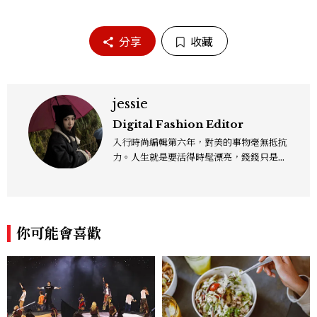
分享
收藏
jessie
Digital Fashion Editor
入行時尚編輯第六年，對美的事物毫無抵抗
力。人生就是要活得時髦漂亮，錢錢只是變
成喜歡的樣子！這邊分享所有不能錯過的流
行趨勢、明星同款、必敗手袋、人氣球鞋給
大家，一起來討論時尚圈最新鮮的話題、用
欣賞漂亮設計來撫慰心靈吧！
你可能會喜歡