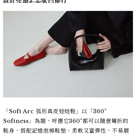
設計亮點2.怎麼凹都行
「Soft Arc 弧形真皮娃娃鞋」以「360°
Softness」為題，呼應它360°都可以隨意彎折的
鞋身，搭配記憶泡棉鞋墊，柔軟又富彈性，不易磨