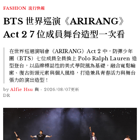
FASHION
流行快報
BTS 世界巡演《ARIRANG》
Act 2 7 位成員舞台造型一次看
在世界巡迴演唱會《ARIRANG》Act 2 中，防彈少年
團（BTS）七位成員全員換上 Polo Ralph Lauren 造
型登台，以品牌標誌性的美式學院風為基礎，融合寬鬆輪
廓、復古街頭元素與個人風格，打造兼具青春活力與舞台
張力的演出造型！
by
Alfie Hsu
與
-
2026/08/07
更新
DR