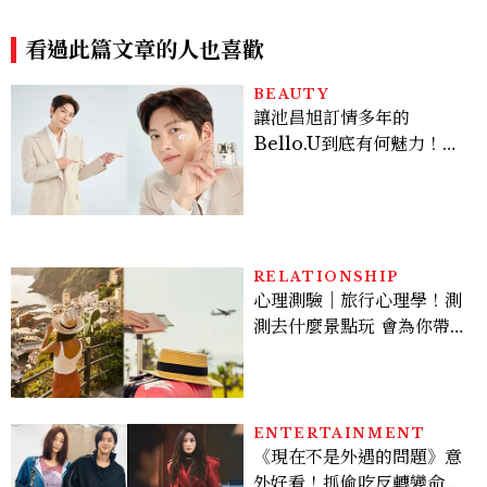
上這款CHARLES & KEIT
夏日高級感穿搭太好看
H大包好燒
看過此篇文章的人也喜歡
BEAUTY
讓池昌旭訂情多年的
Bello.U到底有何魅力！揭
密男神發光乳霜～「肽光透
亮緊緻霜」如何打造日不落
的透亮肌，熬夜拍戲不顯疲
倦感，超神！
RELATIONSHIP
心理測驗｜旅行心理學！測
測去什麼景點玩 會為你帶來
好運
ENTERTAINMENT
《現在不是外遇的問題》意
外好看！抓偷吃反轉變命