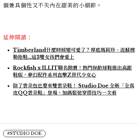
個兼具個性又不失內在甜美的小細節。
延伸閱讀：
Timberland什麼時候變可愛了？厚底瑪莉珍、流蘇穆
勒拖鞋…這3雙女孩們會愛上
Rockfish x ILLIT聯名開賣！熱門保齡球鞋推出高跟
鞋版，夢幻配件系列直擊Z世代少女心
除了雲朵包也要來雙雲朵鞋！ Studio Doe 全新「全真
皮QQ雲朵鞋」登場，加碼鬆弛穿搭技巧一次看
#STUDIO DOE