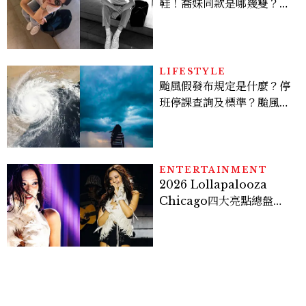
鞋！喬妹同款是哪幾雙？
AUTRY究竟有什麼魅力讓
她愛上？
LIFESTYLE
颱風假發布規定是什麼？停
班停課查詢及標準？颱風假
有薪水嗎、可否拒絕上班？
ENTERTAINMENT
2026 Lollapalooza
Chicago四大亮點總盤
點， JENNIE、 CORTIS
登台，K-POP擄獲全球！