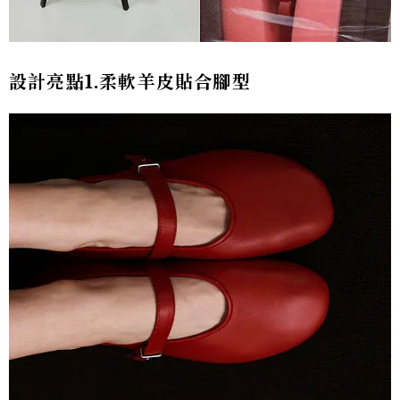
設計亮點1.柔軟羊皮貼合腳型