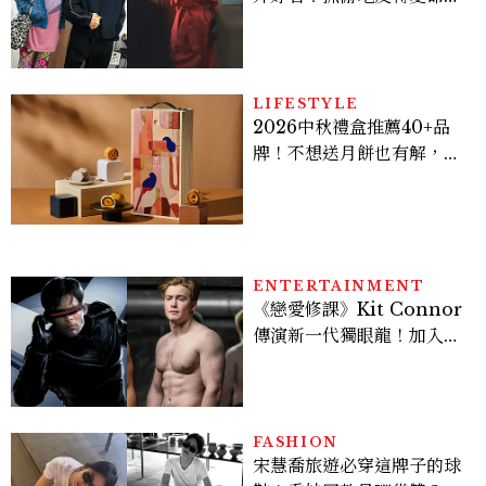
案？金憓秀傳奇美腿被讚
爆、金智勳大秀腹肌，曹汝
貞雙影后飆戲，線上看7大
看點懶人包
LIFESTYLE
2026中秋禮盒推薦40+品
牌！不想送月餅也有解，送
長輩、送客戶一次挑
ENTERTAINMENT
《戀愛修課》Kit Connor
傳演新一代獨眼龍！加入新
版《X戰警》，可望搭檔
Sadie Sink
FASHION
宋慧喬旅遊必穿這牌子的球