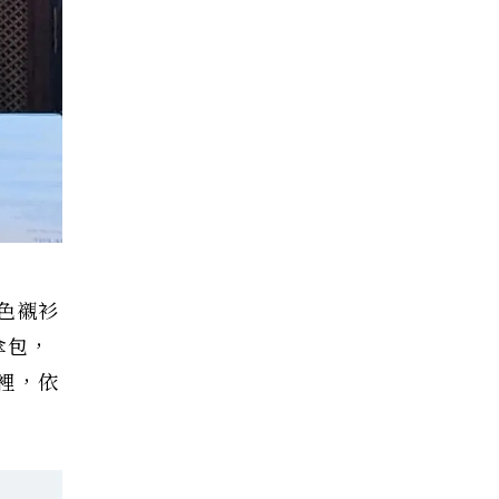
色襯衫
傘包，
格裡，依