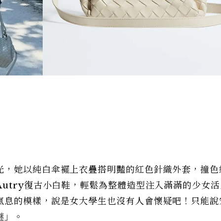
光，她以純白傘襬上衣疊搭明豔的紅色針織外套，撞色
utry復古小白鞋，輕鬆為整體造型注入滿滿的少女
氣息的模樣，說是女大學生也沒有人會懷疑吧！只能說
謎」。