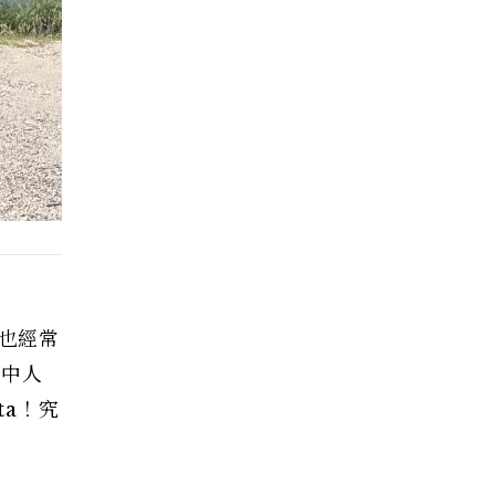
服也經常
手中人
ta！究