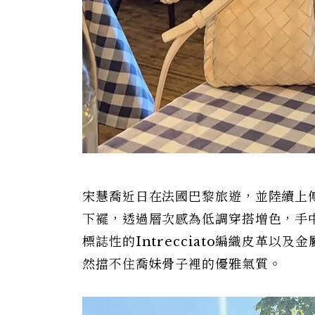
宋慧喬近日在法國巴黎旅遊，並陸續上
下襬，透過層次感為低調穿搭增色，手中的包款
標誌性的Intrecciato編織皮革
然擋不住喬妹骨子裡的優雅氣質。