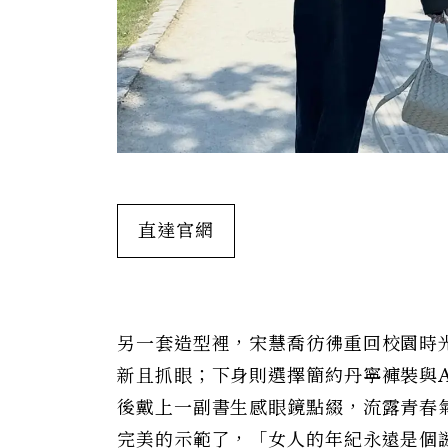
直達官網
另一套造型裡，宋慧喬彷彿重回校園時
新且抓眼；下身則選擇簡約丹寧褲裝與A
後戴上一副書生感眼鏡點綴，流露青春
完美的示範了，「女人的年紀永遠是個