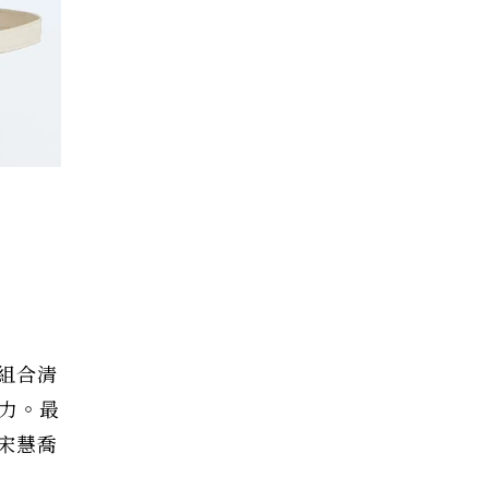
組合清
活力。最
宋慧喬