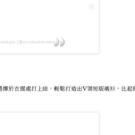
etstyle (@minimalstreetstyle)
選擇於衣擺處打上結，輕鬆打造出V領短版襯衫，比起