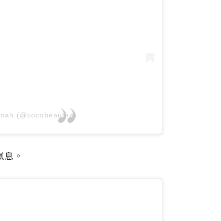
nnah (@cocobeautea)
氣息。