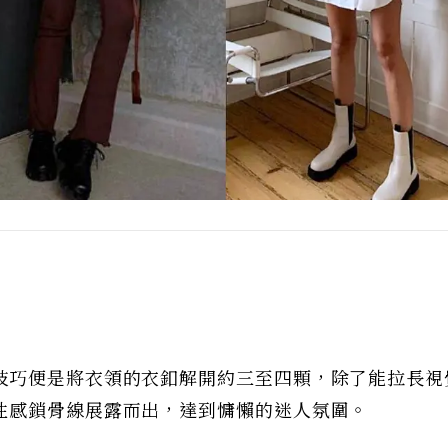
技巧便是將衣領的衣釦解開約三至四顆，除了能拉長視
性感鎖骨線展露而出，達到慵懶的迷人氛圍。