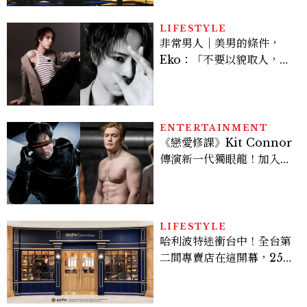
LIFESTYLE
非常男人｜美男的條件，
Eko：「不要以貌取人，內
在與外在同樣重要。」
ENTERTAINMENT
《戀愛修課》Kit Connor
傳演新一代獨眼龍！加入新
版《X戰警》，可望搭檔
Sadie Sink
LIFESTYLE
哈利波特迷衝台中！全台第
二間專賣店在這開幕，25週
年限定周邊、托特包太值得
入手