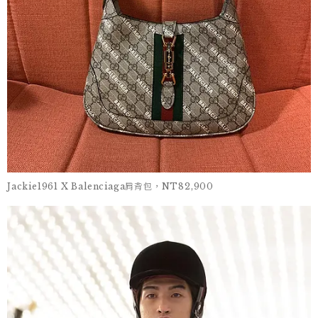
Jackie1961 X Balenciaga肩背包，NT82,900