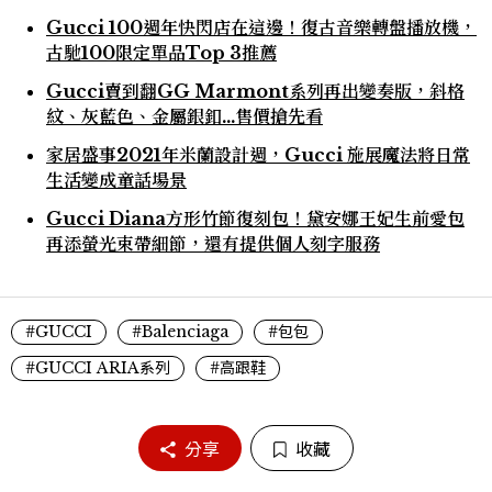
Gucci 100週年快閃店在這邊！復古音樂轉盤播放機，
古馳100限定單品Top 3推薦
Gucci賣到翻GG Marmont系列再出變奏版，斜格
紋、灰藍色、金屬銀釦…售價搶先看
家居盛事2021年米蘭設計週，Gucci 施展魔法將日常
生活變成童話場景
Gucci Diana方形竹節復刻包！黛安娜王妃生前愛包
再添螢光束帶細節，還有提供個人刻字服務
#GUCCI
#Balenciaga
#包包
#GUCCI ARIA系列
#高跟鞋
分享
收藏