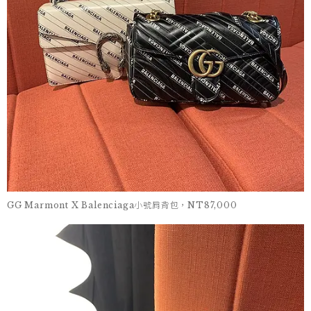
GG Marmont X Balenciaga小號肩背包，NT87,000