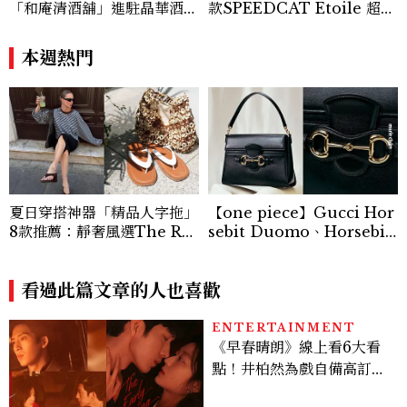
「和庵清酒舖」進駐晶華酒
款SPEEDCAT Etoile 超級
店：首創五行心情選酒、單杯
美，緞面光澤+蝴蝶結，更聯
180元起輕鬆微醺
名 nomel 推出夏日檸檬黃
本週熱門
贈禮
夏日穿搭神器「精品人字拖」
【one piece】Gucci Hor
8款推薦：靜奢風選The Ro
sebit Duomo、Horsebit
w、這雙小貓跟太時髦！
Ristretto 登場！一枚金屬馬
銜如何成為 Gucci 百年品牌
看過此篇文章的人也喜歡
最經典的象徵
ENTERTAINMENT
《早春晴朗》線上看6大看
點！井柏然為戲自備高訂，
孫千苦等地下戀轉正，雨夜