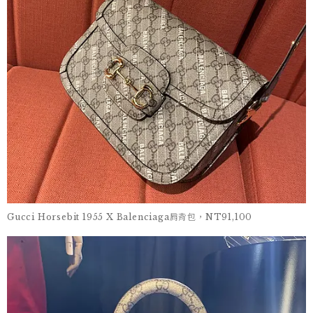
Gucci Horsebit 1955 X Balenciaga肩背包，NT91,100