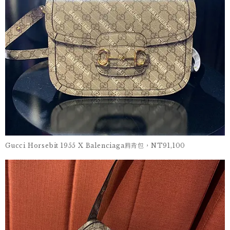
Gucci Horsebit 1955 X Balenciaga肩背包，NT91,100