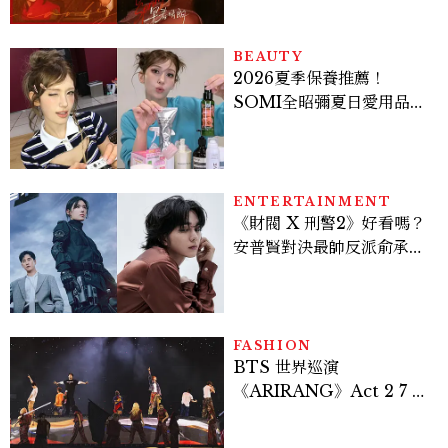
激吻獲讚慾感天花板
BEAUTY
2026夏季保養推薦！
SOMI全昭彌夏日愛用品公
開，防曬、護髮、止汗、頭
皮保養10款好物一次看
ENTERTAINMENT
《財閥 X 刑警2》好看嗎？
安普賢對決最帥反派俞承
豪，鄭恩彩接棒女主，開專
機、刷黑卡，用錢輾壓罪犯
的陳利手回來了，這次能玩
多大？
FASHION
BTS 世界巡演
《ARIRANG》Act 2 7 位
成員舞台造型一次看