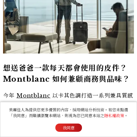
想送爸爸一款每天都會使用的皮件？
Montblanc 如何兼顧商務與品味？
今年
Montblanc
以卡其色調打造一系列兼具質感
與功能性的商務皮件。薄型公事包採用品牌匠心皮
美麗佳人為提供您更多優質的內容，採用網站分析技術。若您未點選
革製作，俐落外型搭配模組化設計，提把更以鋼筆
「我同意」而繼續瀏覽本網站，則視為您已同意本站之
隱私權政策
。
筆尖輪廓為靈感，展現品牌深厚的書寫文化底蘊。
我同意