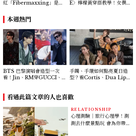
紅「Fibermaxxing」是什
E〉檸檬黃穿搭教學！女偶像
麼？一天30g纖維，原來不用
3招搭法、Karina同款造型
狂吃菜
必跟上
本週熱門
BTS 巴黎演唱會造型一次
手鐲、手環如何點亮夏日造
看！Jin、RM穿GUCCI、Ji
型？看Cortis、Dua Lip的
min 換上4套 Dior、Jung
穿搭示範
Kook演繹Balenciaga訂製
服
看過此篇文章的人也喜歡
RELATIONSHIP
心理測驗｜旅行心理學！測
測去什麼景點玩 會為你帶來
好運