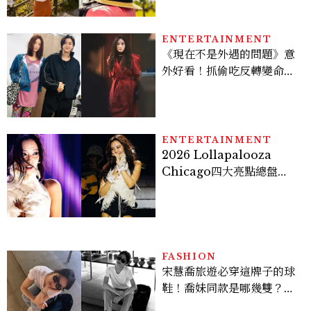
ENTERTAINMENT
《現在不是外遇的問題》意
外好看！抓偷吃反轉變命
案？金憓秀傳奇美腿被讚
爆、金智勳大秀腹肌，曹汝
貞雙影后飆戲，線上看7大
看點懶人包
ENTERTAINMENT
2026 Lollapalooza
Chicago四大亮點總盤
點， JENNIE、 CORTIS
登台，K-POP擄獲全球！
FASHION
宋慧喬旅遊必穿這牌子的球
鞋！喬妹同款是哪幾雙？
AUTRY究竟有什麼魅力讓