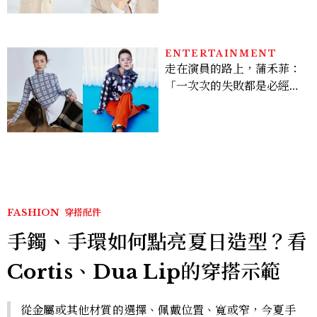
亮緊緻霜」如何打造日不落
的透亮肌，熬夜拍戲不顯疲
倦感，超神！
ENTERTAINMENT
走在演員的路上，蒲禾菲：
「一次次的失敗都是必經過
程，必須要經過那些練習，
才能做得好。」
FASHION
穿搭配件
手鐲、手環如何點亮夏日造型？看
Cortis、Dua Lip的穿搭示範
從金屬或其他材質的選擇、佩戴位置、寬或窄，今夏手