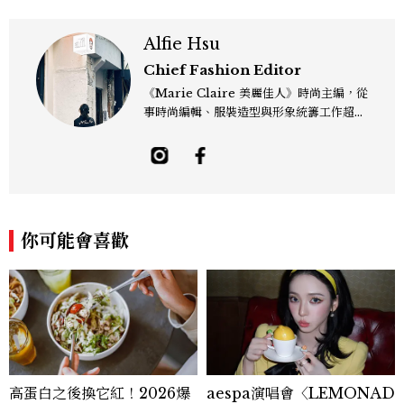
Alfie Hsu
Chief Fashion Editor
《Marie Claire 美麗佳人》時尚主編，從
事時尚編輯、服裝造型與形象統籌工作超過
十年，並在 Models.com 獲得專業造型師
與編輯認證。風格遊走於復古、現代與未來
之間，擅長融合高級時裝、正式服飾、運動
風格與科技元素，強調服裝細節、色彩與材
質之間的對話與平衡。 「Fashions fade,
style is eternal.」是個人造型哲學。重視
你可能會喜歡
整體視覺的協調與層次，在《Marie Clai
re 美麗佳人》的作品中，專注策劃具主題
性的時尚企劃，風格中性、先鋒、優雅，具
高度個人特色與前衛視覺表現。 Contac
t：alfie_hsu@mctw.com.tw
高蛋白之後換它紅！2026爆
aespa演唱會〈LEMONAD