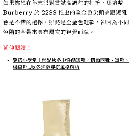
如果妳想在年末派對嘗試高調些的打扮，那這雙
Burberry 於 22SS 推出的全金色尖頭高跟短靴
會是不錯的選擇，雖然是全金色鞋款，卻因為不同
色階的金帶來具有層次的視覺面貌。
延伸閱讀：
穿搭小學堂│盤點秋冬中性酷短靴，切爾西靴、軍靴、
機車靴...秋冬逆齡穿搭風格解析