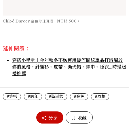
Chloé Darcey 金色珍珠耳環，NT15,500。
延伸閱讀：
穿搭小學堂│今年秋冬不妨運用幾何圖紋單品打造屬於
妳的風格，針織衫、皮帶、漁夫帽、絲巾、睡衣…時髦送
禮推薦
#穿搭
#跨年
#聖誕節
#金色
#風格
分享
收藏