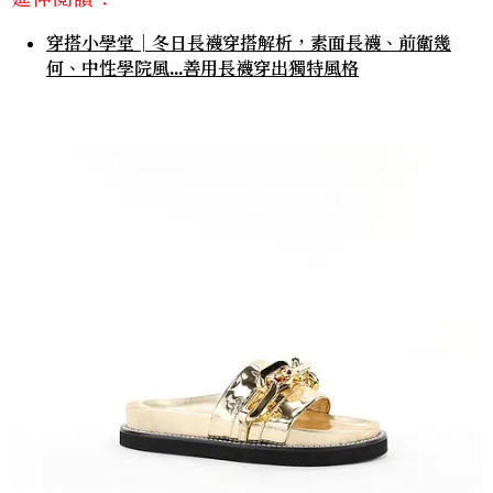
穿搭小學堂│冬日長襪穿搭解析，素面長襪、前衛幾
何、中性學院風...善用長襪穿出獨特風格