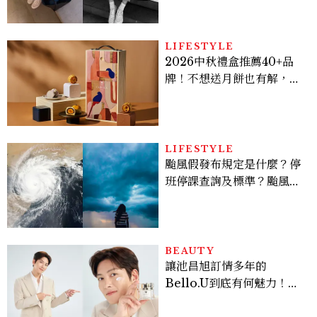
她愛上？
LIFESTYLE
2026中秋禮盒推薦40+品
牌！不想送月餅也有解，送
長輩、送客戶一次挑
LIFESTYLE
颱風假發布規定是什麼？停
班停課查詢及標準？颱風假
有薪水嗎、可否拒絕上班？
BEAUTY
讓池昌旭訂情多年的
Bello.U到底有何魅力！揭
密男神發光乳霜～「肽光透