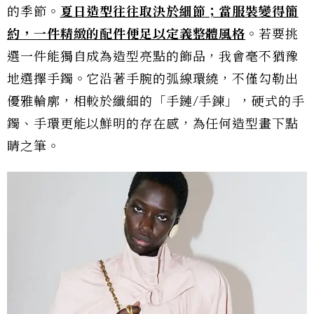
的季節。
夏日造型往往取決於細節；當服裝變得簡
約，一件精緻的配件便足以定義整體風格
。若要挑
選一件能獨自成為造型亮點的飾品，我會毫不猶豫
地選擇手鐲。它沿著手腕的弧線環繞，不僅勾勒出
優雅輪廓，相較於纖細的「手鏈/手鍊」，硬式的手
鐲、手環更能以鮮明的存在感，為任何造型畫下點
睛之筆。