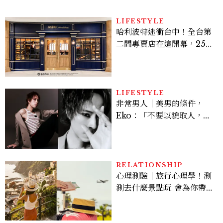
LIFESTYLE
哈利波特迷衝台中！全台第
二間專賣店在這開幕，25週
年限定周邊、托特包太值得
入手
LIFESTYLE
非常男人｜美男的條件，
Eko：「不要以貌取人，內
在與外在同樣重要。」
RELATIONSHIP
心理測驗｜旅行心理學！測
測去什麼景點玩 會為你帶來
好運