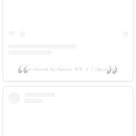
A post shared by Heejoo 희주 ミ♡ (@yoo.xx)