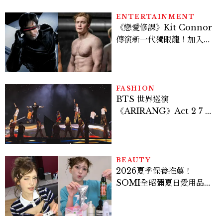
ENTERTAINMENT
《戀愛修課》Kit Connor
傳演新一代獨眼龍！加入新
版《X戰警》，可望搭檔
Sadie Sink
FASHION
BTS 世界巡演
《ARIRANG》Act 2 7 位
成員舞台造型一次看
BEAUTY
2026夏季保養推薦！
SOMI全昭彌夏日愛用品公
開，防曬、護髮、止汗、頭
皮保養10款好物一次看