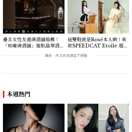
臺北女性友善清酒舖推薦！
這雙鞋就是Rosé本人啊！新
「和庵清酒舖」進駐晶華酒
款SPEEDCAT Etoile 超級
店：首創五行心情選酒、單杯
美，緞面光澤+蝴蝶結，更聯
180元起輕鬆微醺
名 nomel 推出夏日檸檬黃
贈禮
本週熱門