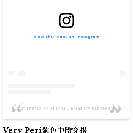
View this post on Instagram
A post shared by Jeanne Damas (@jeannedamas)
Very Peri紫色中階穿搭