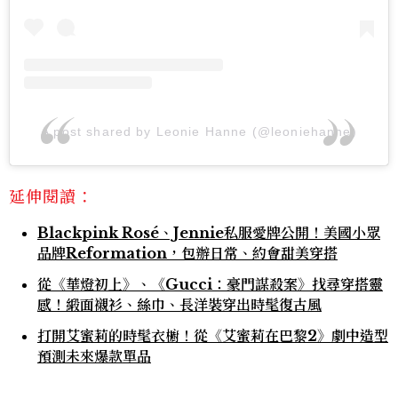
A post shared by Leonie Hanne (@leoniehanne)
延伸閱讀：
Blackpink Rosé、Jennie私服愛牌公開！美國小眾
品牌Reformation，包辦日常、約會甜美穿搭
從《華燈初上》、《Gucci：豪門謀殺案》找尋穿搭靈
感！緞面襯衫、絲巾、長洋裝穿出時髦復古風
打開艾蜜莉的時髦衣櫥！從《艾蜜莉在巴黎2》劇中造型
預測未來爆款單品