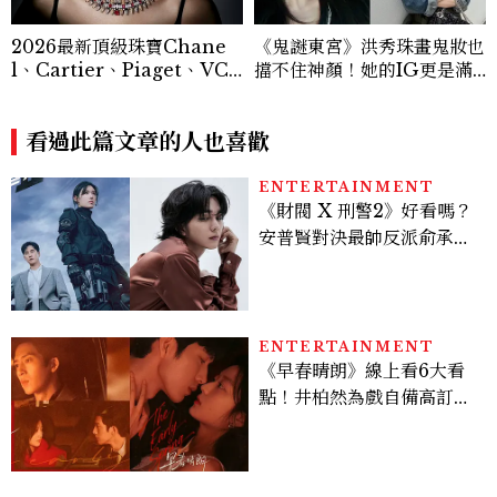
2026最新頂級珠寶Chane
《鬼謎東宮》洪秀珠畫鬼妝也
l、Cartier、Piaget、VC
擋不住神顏！她的IG更是滿
A⋯⋯19大品牌之作盤點
滿的高級感穿搭範本
看過此篇文章的人也喜歡
ENTERTAINMENT
《財閥 X 刑警2》好看嗎？
安普賢對決最帥反派俞承
豪，鄭恩彩接棒女主，開專
機、刷黑卡，用錢輾壓罪犯
的陳利手回來了，這次能玩
多大？
ENTERTAINMENT
《早春晴朗》線上看6大看
點！井柏然為戲自備高訂，
孫千苦等地下戀轉正，雨夜
激吻獲讚慾感天花板