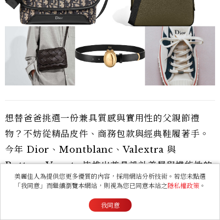
想替爸爸挑選一份兼具質感與實用性的父親節禮
物？不妨從精品皮件、商務包款與經典鞋履著手。
今年 Dior、Montblanc、Valextra 與
Bottega Veneta 皆推出兼具設計美學與機能性的
美麗佳人為提供您更多優質的內容，採用網站分析技術。若您未點選
男士單品，不論日常通勤、商務出差或週末休閒，
「我同意」而繼續瀏覽本網站，則視為您已同意本站之
隱私權政策
。
都能展現成熟紳士風格。
我同意