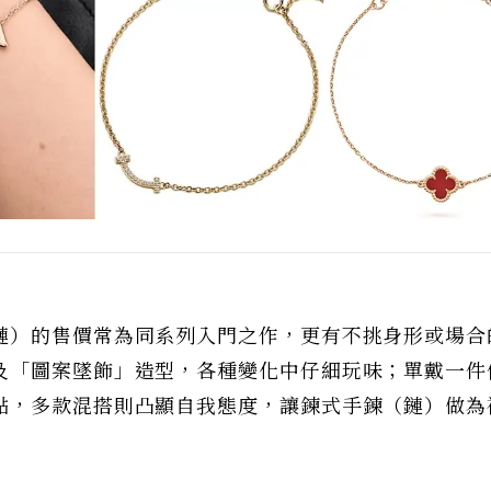
鏈）的售價常為同系列入門之作，更有不挑身形或場合
及「圖案墜飾」造型，各種變化中仔細玩味；單戴一件
點，多款混搭則凸顯自我態度，讓鍊式手鍊（鏈）做為