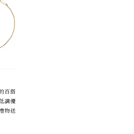
的百搭
低調優
禮物送