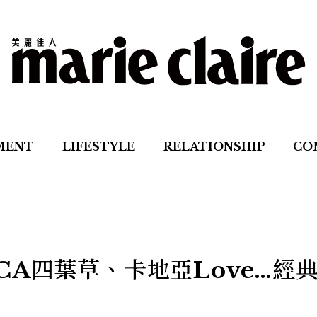
MENT
LIFESTYLE
RELATIONSHIP
CO
CA四葉草、卡地亞Love…經