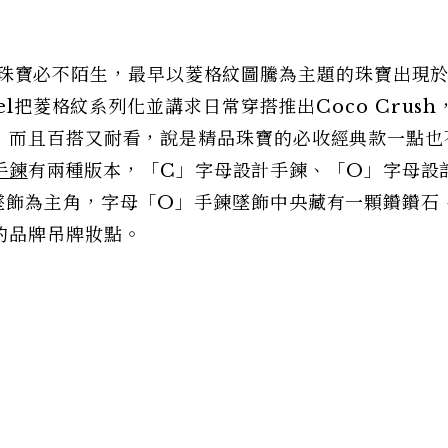
h系列珠寶必不陌生，最早以菱格紋圖騰為主題的珠寶出現於1
el把菱格紋系列化並講求日常穿搭推出Coco Crush
，而且百搭又耐看，說是精品珠寶的必收經典款一點也
手鍊
有兩種版本，「C」字母設計手鍊、「O」字母設
墜飾為主角，字母「O」手鍊墜飾中央藏有一顆鑽鑽石
的品牌吊牌妝點。