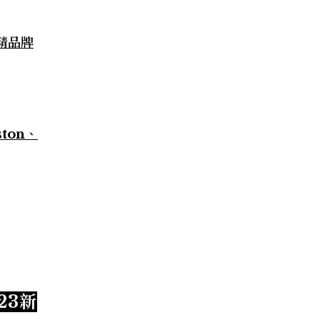
…精品牌
ton、
023新