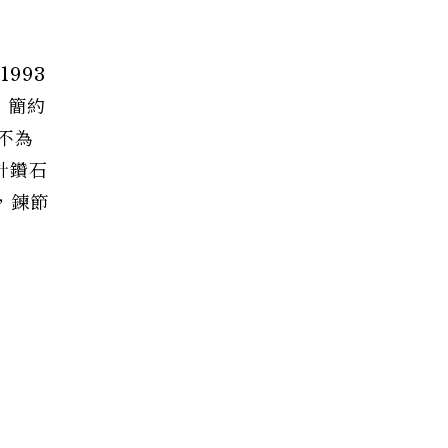
993
，簡約
不為
計鑽石
，鍊節