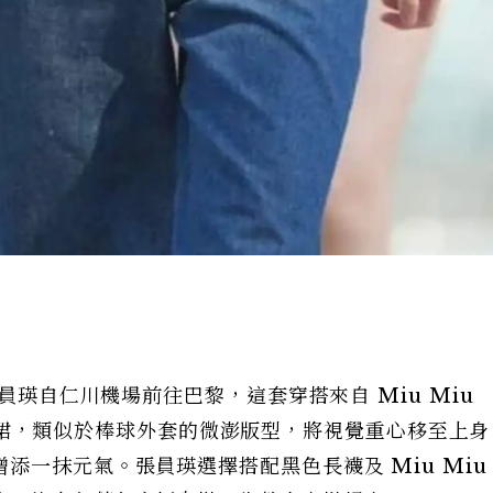
張員瑛自仁川機場前往巴黎，這套穿搭來自 Miu Miu
克與百褶裙，類似於棒球外套的微澎版型，將視覺重心移至上
一抹元氣。張員瑛選擇搭配黑色長襪及 Miu Miu