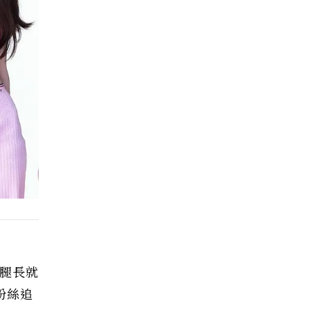
光腿長就
萬粉絲追