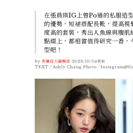
在張員瑛IG上曾Po過的私服
的優勢，短裙搭配長靴，提高視
度高的套裝，秀出人魚線與腹肌
點綴上，都相當值得研究一番，
型吧！
by
美麗佳人編輯部
-
2023/10/04
更新
TEXT／Ashly Chang Photo／Instagram@f