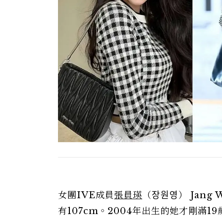
女團IVE成員
張員瑛
（장원영） Jang
有107cm。2004年出生的她才剛滿19歲