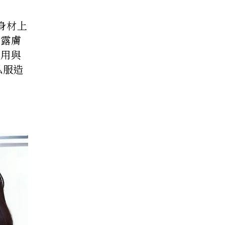
身材上
、露膚
利用與
私服造