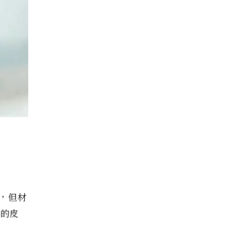
身，但材
 的皮