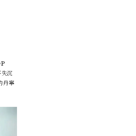
P
不失沉
的丹寧