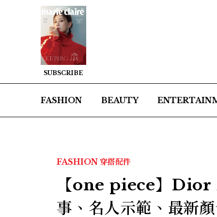
SUBSCRIBE
FASHION
BEAUTY
ENTERTAIN
FASHION
穿搭配件
【one piece】Dio
事、名人示範、最新顏