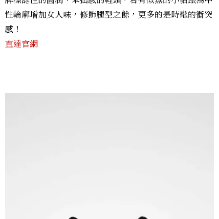
牌標誌性的圓潤、笨拙感的鞋頭，若有似無的小貓跟為中
性輪廓增加女人味，修飾腿型之餘，更多的是時髦的衝突
感！
直達官網