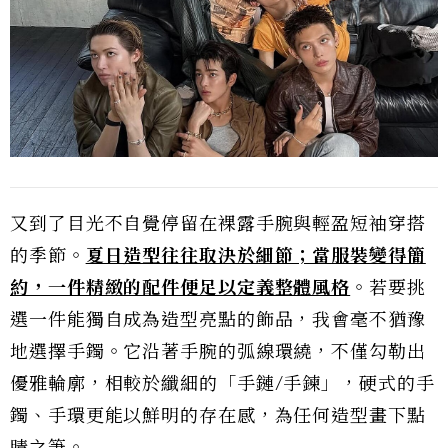
又到了目光不自覺停留在裸露手腕與輕盈短袖穿搭
的季節。
夏日造型往往取決於細節；當服裝變得簡
約，一件精緻的配件便足以定義整體風格
。若要挑
選一件能獨自成為造型亮點的飾品，我會毫不猶豫
地選擇手鐲。它沿著手腕的弧線環繞，不僅勾勒出
優雅輪廓，相較於纖細的「手鏈/手鍊」，硬式的手
鐲、手環更能以鮮明的存在感，為任何造型畫下點
睛之筆。