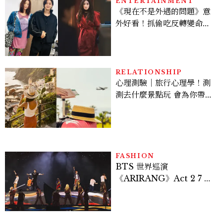
ENTERTAINMENT
《現在不是外遇的問題》意
外好看！抓偷吃反轉變命
案？金憓秀傳奇美腿被讚
爆、金智勳大秀腹肌，曹汝
貞雙影后飆戲，線上看7大
看點懶人包
RELATIONSHIP
心理測驗｜旅行心理學！測
測去什麼景點玩 會為你帶來
好運
FASHION
BTS 世界巡演
《ARIRANG》Act 2 7 位
成員舞台造型一次看