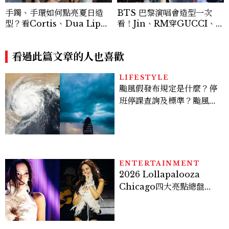
手鐲、手環如何點亮夏日造
BTS 巴黎演唱會造型一次
型？看Cortis、Dua Lip的
看！Jin、RM穿GUCCI、Ji
穿搭示範
min 換上4套 Dior、Jung
Kook演繹Balenciaga訂製
看過此篇文章的人也喜歡
服
LIFESTYLE
颱風假發布規定是什麼？停
班停課查詢及標準？颱風假
有薪水嗎、可否拒絕上班？
ENTERTAINMENT
2026 Lollapalooza
Chicago四大亮點總盤
點， JENNIE、 CORTIS
登台，K-POP擄獲全球！