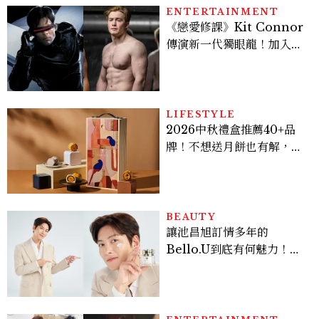
ENTERTAINMENT
《戀愛修課》Kit Connor
傳演新一代獨眼龍！加入新
版《X戰警》，可望搭檔
Sadie Sink
LIFESTYLE
2026中秋禮盒推薦40+品
牌！不想送月餅也有解，送
長輩、送客戶一次挑
BEAUTY
讓池昌旭訂情多年的
Bello.U到底有何魅力！揭
密男神發光乳霜～「肽光透
亮緊緻霜」如何打造日不落
的透亮肌，熬夜拍戲不顯疲
倦感，超神！