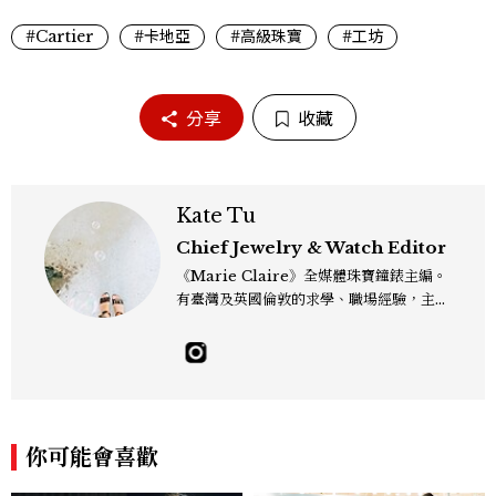
#Cartier
#卡地亞
#高級珠寶
#工坊
分享
收藏
Kate Tu
Chief Jewelry & Watch Editor
《Marie Claire》全媒體珠寶鐘錶主編。
有臺灣及英國倫敦的求學、職場經驗，主修
新聞學和時尚媒體。累積十年以上的《美麗
佳人》編輯工作內容，包括錶展等國際活動
採訪、珠寶市場動態等專題，及視覺拍攝執
行。用貼近生活且具知識性的視角，發掘珠
寶腕錶的細節美。Email：kate_tu@mc
tw.com.tw
你可能會喜歡