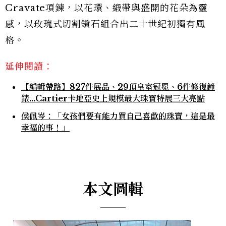
Cravate項鍊，以花環、緞帶與盛開的花朵為靈
感，以玫瑰式切割鑽石組合出二十世紀初獨有風
格。
延伸閱讀：
【編輯帶路】827件展品、29頂皇室冠冕、6件修復鐘
錶...Cartier卡地亞史上規模最大珠寶特展三大亮點
侯佩岑：「女孩們要有能力買自己喜歡的珠寶，這是最
幸福的事！」
本文圖輯