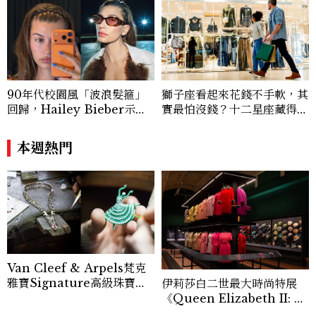
90年代校園風「波浪髮箍」
獅子座看起來花錢不手軟，其
回歸，Hailey Bieber示範
實最怕沒錢？十二星座藏得最
如何戴得時髦：這款Miu Mi
深的金錢焦慮，「這星座」比
u髮箍未開賣先爆紅！
價半天，最後卻買最貴的
本週熱門
Van Cleef & Arpels梵克
雅寶Signature高級珠寶臻
伊莉莎白二世最大時尚特展
品抵台，薈萃經典Zip項鍊、
《Queen Elizabeth II: H
舞伶仙子與隱密式鑲嵌…逾百
er Life in Style》開箱！3