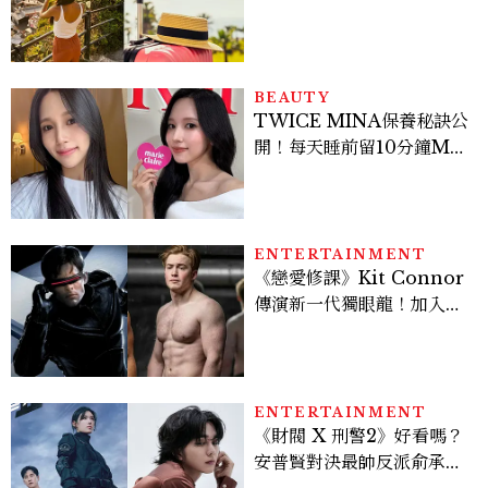
好運
BEAUTY
TWICE MINA保養秘訣公
開！每天睡前留10分鐘ME
TIME、定期皮拉提斯，6
個日常習慣養出牛奶肌
ENTERTAINMENT
《戀愛修課》Kit Connor
傳演新一代獨眼龍！加入新
版《X戰警》，可望搭檔
Sadie Sink
ENTERTAINMENT
《財閥 X 刑警2》好看嗎？
安普賢對決最帥反派俞承
豪，鄭恩彩接棒女主，開專