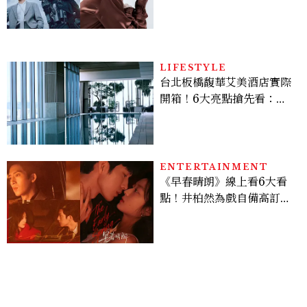
機、刷黑卡，用錢輾壓罪犯
的陳利手回來了，這次能玩
多大？
LIFESTYLE
台北板橋馥華艾美酒店實際
開箱！6大亮點搶先看：新
北最新旅宿地標、高空泳
池、客房藏奢華細節
ENTERTAINMENT
《早春晴朗》線上看6大看
點！井柏然為戲自備高訂，
孫千苦等地下戀轉正，雨夜
激吻獲讚慾感天花板