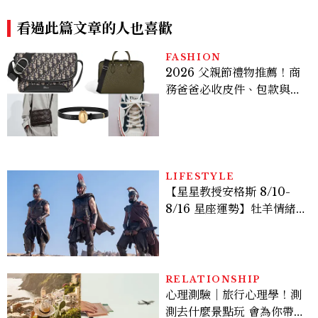
件璀璨之作，共展世家百年工
00件英國女王服裝、婚紗、
藝美學
看過此篇文章的人也喜歡
加冕禮服一次看
FASHION
2026 父親節禮物推薦！商
務爸爸必收皮件、包款與鞋
履一次看
LIFESTYLE
【星星教授安格斯 8/10-
8/16 星座運勢】牡羊情緒
變敏感，雙子人際吸引力爆
棚
RELATIONSHIP
心理測驗｜旅行心理學！測
測去什麼景點玩 會為你帶來