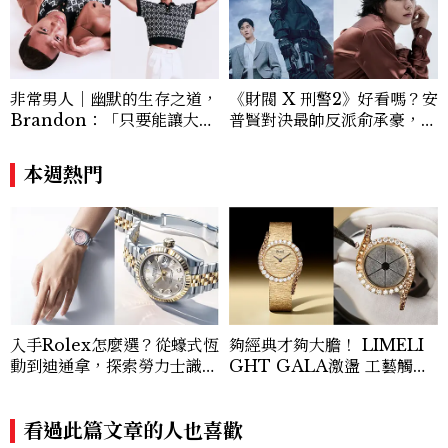
非常男人｜幽默的生存之道，
《財閥 X 刑警2》好看嗎？安
Brandon：「只要能讓大家
普賢對決最帥反派俞承豪，鄭
笑，我們就有機會玩在一起，
恩彩接棒女主，開專機、刷黑
讓敵人成為朋友。」
卡，用錢輾壓罪犯的陳利手回
本週熱門
來了，這次能玩多大？
入手Rolex怎麼選？從蠔式恆
夠經典才夠大膽！ LIMELI
動到迪通拿，探索勞力士識別
GHT GALA激盪 工藝觸覺
經典Top.6！
與視覺能量
看過此篇文章的人也喜歡