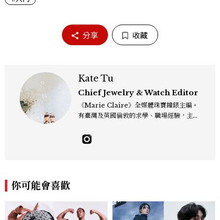
分享
收藏
Kate Tu
Chief Jewelry & Watch Editor
《Marie Claire》全媒體珠寶鐘錶主編。
有臺灣及英國倫敦的求學、職場經驗，主修
新聞學和時尚媒體。累積十年以上的《美麗
佳人》編輯工作內容，包括錶展等國際活動
採訪、珠寶市場動態等專題，及視覺拍攝執
行。用貼近生活且具知識性的視角，發掘珠
寶腕錶的細節美。Email：kate_tu@mc
tw.com.tw
你可能會喜歡