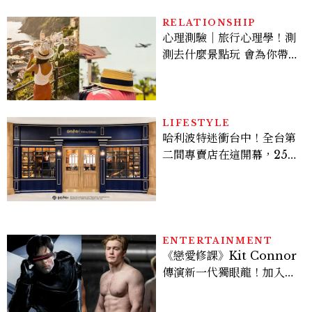
RELATIONSHIP
心理測驗｜旅行心理學！測
測去什麼景點玩 會為你帶來
好運
LIFESTYLE
哈利波特迷衝台中！全台第
二間專賣店在這開幕，25週
年限定周邊、托特包太值得
入手
ENTERTAINMENT
《戀愛修課》Kit Connor
傳演新一代獨眼龍！加入新
版《X戰警》，可望搭檔
Sadie Sink