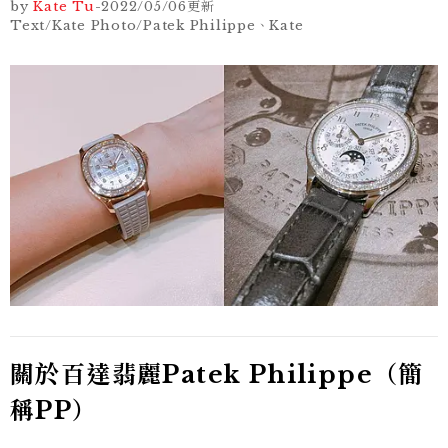
by
Kate Tu
-
2022/05/06
更新
Text/Kate Photo/Patek Philippe、Kate
關於百達翡麗Patek Philippe（簡
稱PP）