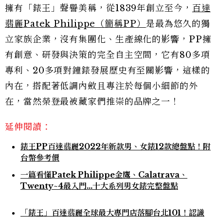
擁有「錶王」聲譽美稱，從1839年創立至今，
百達
翡麗Patek Philippe（簡稱PP）
是最為悠久的獨
立家族企業，沒有集團化、生產線化的影響，PP擁
有創意、研發與決策的完全自主空間，它有80多項
專利、20多項對鐘錶發展歷史有至關影響，這樣的
內在，搭配著低調內斂且專注於每個小細節的外
在，當然榮登最被藏家們推崇的品牌之一！
延伸閱讀：
錶王PP百達翡麗2022年新款男、女錶12款總盤點！附
台幣參考價
一篇看懂Patek Philippe金鷹、Calatrava、
Twenty~4最入門…十大系列男女錶完整盤點
「錶王」百達翡麗全球最大專門店落腳台北101！認識