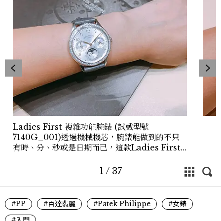
Ladies First 複雜功能腕錶 (試戴型號
7140G_001)透過機械機芯，腕錶能做到的不只
有時、分、秒或是日期而已，這款Ladies First
自動上鍊超薄萬年曆腕錶，有著強大的功能—以指
針顯示星期、日期、月份、閏年、24小時以及月
1
/
37
相顯示，光是面盤的配置就很讓人著迷！而放射狀
錶面、金質數字和珠形分鐘刻度，讓頂級複雜功能
錶更嫵媚精緻，是一款非常有氣質也有收藏價值的
#PP
#百達翡麗
#Patek Philippe
#女錶
厲害作品。
#入門