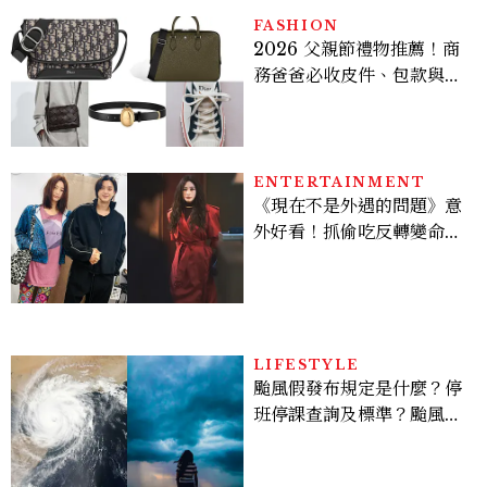
FASHION
2026 父親節禮物推薦！商
務爸爸必收皮件、包款與鞋
履一次看
ENTERTAINMENT
《現在不是外遇的問題》意
外好看！抓偷吃反轉變命
案？金憓秀傳奇美腿被讚
爆、金智勳大秀腹肌，曹汝
貞雙影后飆戲，線上看7大
看點懶人包
LIFESTYLE
颱風假發布規定是什麼？停
班停課查詢及標準？颱風假
有薪水嗎、可否拒絕上班？