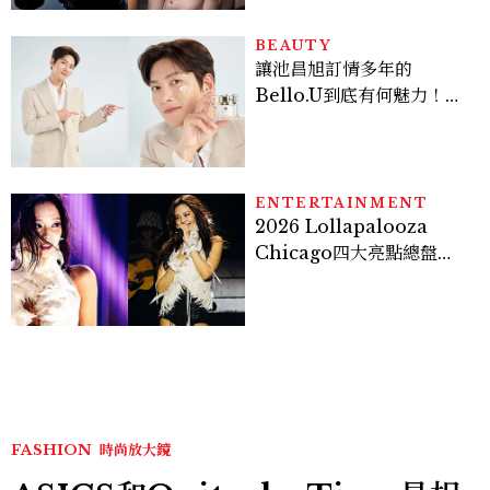
BEAUTY
讓池昌旭訂情多年的
Bello.U到底有何魅力！揭
密男神發光乳霜～「肽光透
亮緊緻霜」如何打造日不落
的透亮肌，熬夜拍戲不顯疲
倦感，超神！
ENTERTAINMENT
2026 Lollapalooza
Chicago四大亮點總盤
點， JENNIE、 CORTIS
登台，K-POP擄獲全球！
FASHION
時尚放大鏡