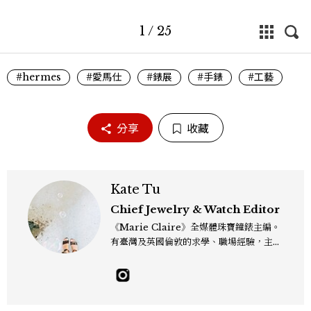
1
/
25
#hermes
#愛馬仕
#錶展
#手錶
#工藝
分享
收藏
Kate Tu
Chief Jewelry & Watch Editor
《Marie Claire》全媒體珠寶鐘錶主編。
有臺灣及英國倫敦的求學、職場經驗，主修
新聞學和時尚媒體。累積十年以上的《美麗
佳人》編輯工作內容，包括錶展等國際活動
採訪、珠寶市場動態等專題，及視覺拍攝執
行。用貼近生活且具知識性的視角，發掘珠