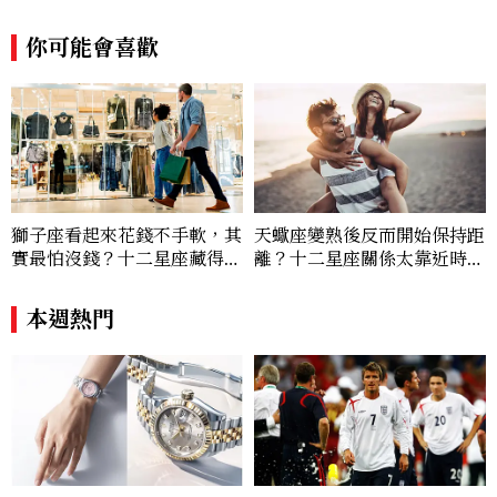
寶腕錶的細節美。Email：kate_tu@mc
tw.com.tw
你可能會喜歡
獅子座看起來花錢不手軟，其
天蠍座變熟後反而開始保持距
實最怕沒錢？十二星座藏得最
離？十二星座關係太靠近時最
深的金錢焦慮，「這星座」比
怕發生的事，「這星座」一有
價半天，最後卻買最貴的
壓力就先躲起來
本週熱門