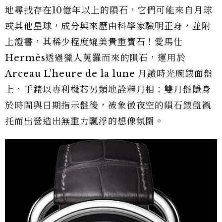
地尋找存在10億年以上的隕石，它們可能來自月球
或其他星球，成分與來歷由科學家驗明正身，並附
上證書，其稀少程度媲美貴重寶石！愛馬仕
Hermès透過獵人蒐羅而來的隕石，運用於
Arceau L’heure de la lune 月讀時光腕錶面盤
上，手錶以專利機芯另類地詮釋月相：雙月盤隱身
於時間與日期指示盤後，被象徵夜空的隕石錶盤襯
托而出營造出無重力飄浮的想像氛圍。