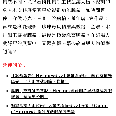
與眾不同，尤以藝術性與手工技法讓人留下深刻印
象。本次錶展便著墨於複雜功能腕錶，如時間暫
停、守候時光、三問、陀飛輪、萬年曆…等作品；
再來是漸變琺瑯、珍珠母貝精雕與微繪、金雕、木
片細工鑲嵌腕錶；最後是頂級珠寶腕錶。在這場大
受好評的展覽中，又還有哪些幕後故事與人物值得
認識？
延伸閱讀：
【試戴報告】Hermes愛馬仕限量隱藏版手錶獨家搶先
曝光！（內附實戴細節、售價）
專訪│設計師老實說，Hermès鐘錶創意與風格總監的
推薦手錶清單公開！
獨家採訪！兩位內行人帶你看懂愛馬仕全新《Galop
d’Hermès》系列腕錶的深度美學