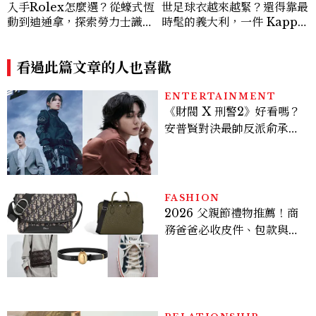
入手Rolex怎麼選？從蠔式恆
世足球衣越來越緊？還得靠最
動到迪通拿，探索勞力士識別
時髦的義大利，一件 Kappa
經典Top.6！
球衣開始改變球員穿搭
看過此篇文章的人也喜歡
ENTERTAINMENT
《財閥 X 刑警2》好看嗎？
安普賢對決最帥反派俞承
豪，鄭恩彩接棒女主，開專
機、刷黑卡，用錢輾壓罪犯
的陳利手回來了，這次能玩
多大？
FASHION
2026 父親節禮物推薦！商
務爸爸必收皮件、包款與鞋
履一次看