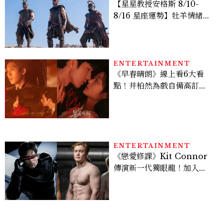
【星星教授安格斯 8/10-
8/16 星座運勢】牡羊情緒
變敏感，雙子人際吸引力爆
棚
ENTERTAINMENT
《早春晴朗》線上看6大看
點！井柏然為戲自備高訂，
孫千苦等地下戀轉正，雨夜
激吻獲讚慾感天花板
ENTERTAINMENT
《戀愛修課》Kit Connor
傳演新一代獨眼龍！加入新
版《X戰警》，可望搭檔
Sadie Sink