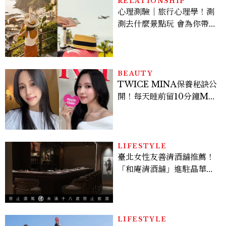
RELATIONSHIP
心理測驗｜旅行心理學！測
測去什麼景點玩 會為你帶來
好運
BEAUTY
TWICE MINA保養秘訣公
開！每天睡前留10分鐘ME
TIME、定期皮拉提斯，6
個日常習慣養出牛奶肌
LIFESTYLE
臺北女性友善清酒舖推薦！
「和庵清酒舖」進駐晶華酒
店：首創五行心情選酒、單
杯180元起輕鬆微醺
LIFESTYLE