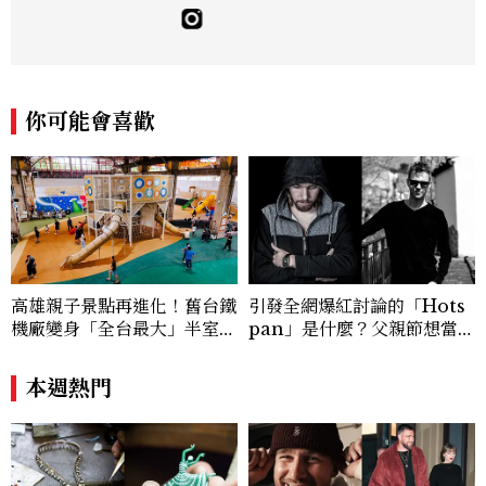
佳人》編輯工作內容，包括錶展等國際活動
採訪、珠寶市場動態等專題，及視覺拍攝執
行。用貼近生活且具知識性的視角，發掘珠
寶腕錶的細節美。Email：kate_tu@mc
tw.com.tw
你可能會喜歡
高雄親子景點再進化！舊台鐵
引發全網爆紅討論的「Hots
機廠變身「全台最大」半室內
pan」是什麼？父親節想當天
樂園，8/8開幕、30項設施免
菜老爸並不難，掌握活到老、
費玩到飽
帥到老的關鍵
本週熱門