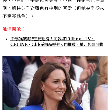
裝、小白鞋、手袋包包等等，不過，你是否也注意
到，凱特似乎對藍色有特別的喜愛（但她幾乎從來
不穿亮橘色）。
延伸閱讀：
字母項鍊凱特王妃也愛！同款與Tiffany、LV、
CELINE、Chloé精品輕奢入門推薦，萬元起即可收