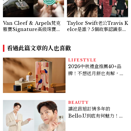
Van Cleef & Arpels梵克
Taylor Swift老公Travis K
雅寶Signature高級珠寶臻
elce是誰？5個故事認識泰勒
品抵台，薈萃經典Zip項鍊、
絲新婚老公，從NFL傳奇到
舞伶仙子與隱密式鑲嵌…逾百
寵妻代表
件璀璨之作，共展世家百年工
看過此篇文章的人也喜歡
藝美學
LIFESTYLE
2026中秋禮盒推薦40+品
牌！不想送月餅也有解，送
長輩、送客戶一次挑
BEAUTY
讓池昌旭訂情多年的
Bello.U到底有何魅力！揭
密男神發光乳霜～「肽光透
亮緊緻霜」如何打造日不落