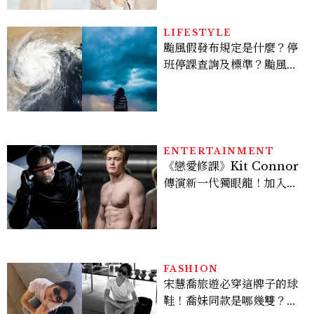
的透亮肌，熬夜拍戲不顯疲
倦感，超神！
LIFESTYLE
颱風假發布規定是什麼？停
班停課查詢及標準？颱風假
有薪水嗎、可否拒絕上班？
ENTERTAINMENT
《戀愛修課》Kit Connor
傳演新一代獨眼龍！加入新
版《X戰警》，可望搭檔
Sadie Sink
FASHION
宋慧喬旅遊必穿這牌子的球
鞋！喬妹同款是哪幾雙？