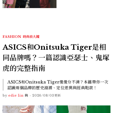
爆、金智勳大秀腹肌，曹汝
貞雙影后飆戲，線上看7大
看點懶人包
FASHION
時尚放大鏡
ASICS和Onitsuka Tiger是相
同品牌嗎？一篇認識亞瑟士、鬼塚
虎的完整指南
ASICS和Onitsuka Tiger傻傻分不清？本篇帶你一次
認識兩個品牌的歷史淵源、定位差異與經典鞋款！
by
edie lin
與
-
2026/08/03
更新