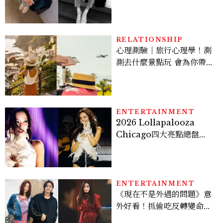
AUTRY究竟有什麼魅力讓
她愛上？
RELATIONSHIP
心理測驗｜旅行心理學！測
測去什麼景點玩 會為你帶來
好運
ENTERTAINMENT
2026 Lollapalooza
Chicago四大亮點總盤
點， JENNIE、 CORTIS
登台，K-POP擄獲全球！
ENTERTAINMENT
《現在不是外遇的問題》意
外好看！抓偷吃反轉變命
案？金憓秀傳奇美腿被讚