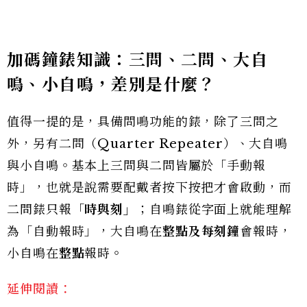
加碼鐘錶知識：三問、二問、大自
鳴、小自鳴，差別是什麼？
值得一提的是，具備問鳴功能的錶，除了三問之
外，另有二問（Quarter Repeater）、大自鳴
與小自鳴。基本上三問與二問皆屬於「手動報
時」，也就是說需要配戴者按下按把才會啟動，而
二問錶只報「
時與刻」
；自鳴錶從字面上就能理解
為「自動報時」，大自鳴在
整點及每刻鐘
會報時，
小自鳴在
整點
報時
。
延伸閱讀：