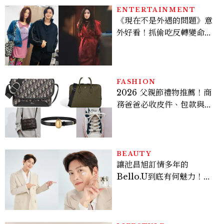
多大？
ENTERTAINMENT
《現在不是外遇的問題》意
外好看！抓偷吃反轉變命
案？金憓秀傳奇美腿被讚
爆、金智勳大秀腹肌，曹汝
貞雙影后飆戲，線上看7大
看點懶人包
FASHION
2026 父親節禮物推薦！商
務爸爸必收皮件、包款與鞋
履一次看
BEAUTY
讓池昌旭訂情多年的
Bello.U到底有何魅力！揭
密男神發光乳霜～「肽光透
亮緊緻霜」如何打造日不落
的透亮肌，熬夜拍戲不顯疲