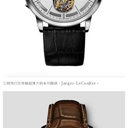
三問飛行陀飛輪超薄大師系列腕錶，Jaeger-LeCoultre。