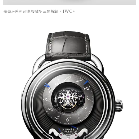
葡萄牙系列超卓複雜型三問腕錶，IWC。