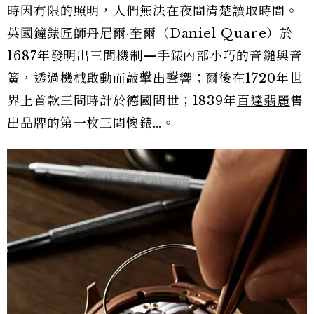
時因有限的照明，人們無法在夜間清楚讀取時間。
英國鐘錶匠師丹尼爾·奎爾（Daniel Quare）於
1687年發明出三問機制—手錶內部小巧的音鎚與音
簧，透過機械啟動而敲擊出聲響；爾後在1720年世
界上首款三問時計於德國問世；1839年
百達翡麗
售
出品牌的第一枚三問懷錶…。