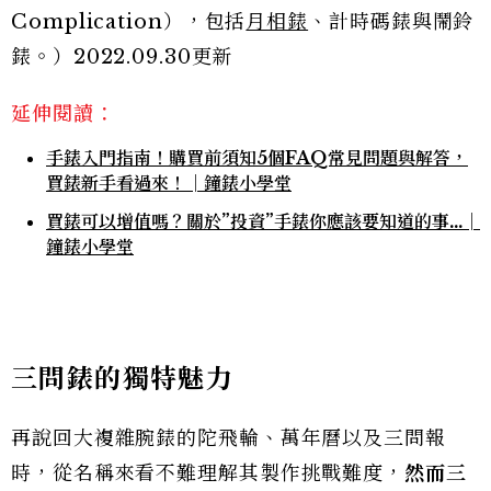
Complication），包括
月相錶
、計時碼錶與鬧鈴
錶。）2022.09.30更新
延伸閱讀：
手錶入門指南！購買前須知5個FAQ常見問題與解答，
買錶新手看過來！│鐘錶小學堂
買錶可以增值嗎？關於”投資”手錶你應該要知道的事…│
鐘錶小學堂
三問錶的獨特魅力
再說回大複雜腕錶的陀飛輪、萬年曆以及三問報
時，從名稱來看不難理解其製作挑戰難度，
然而三