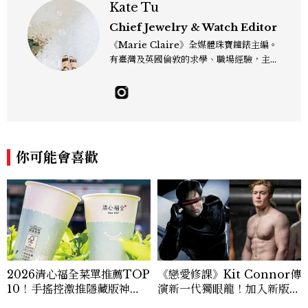
Kate Tu
Chief Jewelry & Watch Editor
《Marie Claire》全媒體珠寶鐘錶主編。
有臺灣及英國倫敦的求學、職場經驗，主修
新聞學和時尚媒體。累積十年以上的《美麗
佳人》編輯工作內容，包括錶展等國際活動
採訪、珠寶市場動態等專題，及視覺拍攝執
行。用貼近生活且具知識性的視角，發掘珠
寶腕錶的細節美。Email：kate_tu@mc
tw.com.tw
你可能會喜歡
2026清心福全菜單推薦TOP
《戀愛修課》Kit Connor傳
10！手搖控激推隱藏版神
演新一代獨眼龍！加入新版
飲、黃金甜度一次看
《X戰警》，可望搭檔Sadie