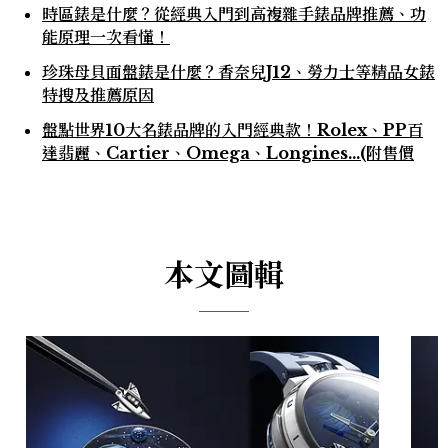
時區錶是什麼？從經典入門到高複雜手錶品牌推薦、功
能原理一次看懂！
珍珠母貝面盤錶是什麼？香奈兒J12、勞力士等精品女錶
特搜及推薦原因
盤點世界10大名錶品牌的入門經典款！Rolex、PP百
達翡麗、Cartier、Omega、Longines…(附售價
本文圖輯