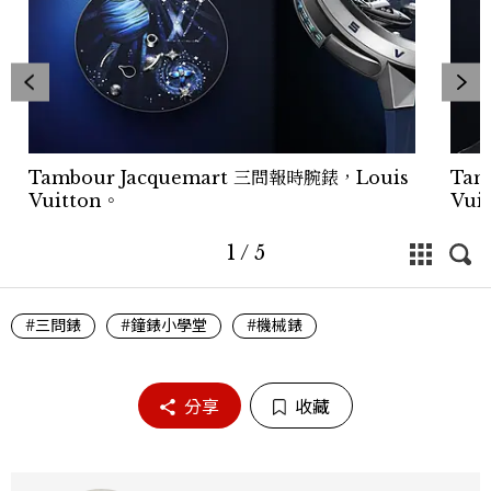
Tambour Jacquemart 三問報時腕錶，Louis
Tam
Vuitton。
Vui
1
/
5
#三問錶
#鐘錶小學堂
#機械錶
分享
收藏