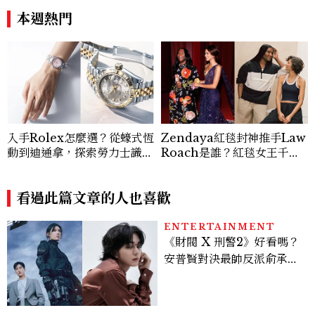
Sink
本週熱門
入手Rolex怎麼選？從蠔式恆
Zendaya紅毯封神推手Law
動到迪通拿，探索勞力士識別
Roach是誰？紅毯女王千黛
經典Top.6！
亞御用造型師的4個故事：拒
借品牌、收藏高訂、Metho
看過此篇文章的人也喜歡
d Dressing全解析
ENTERTAINMENT
《財閥 X 刑警2》好看嗎？
安普賢對決最帥反派俞承
豪，鄭恩彩接棒女主，開專
機、刷黑卡，用錢輾壓罪犯
的陳利手回來了，這次能玩