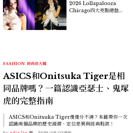
2026 Lollapalooza
Chicago四大亮點總盤
點， JENNIE、 CORTIS
登台，K-POP擄獲全球！
FASHION
時尚放大鏡
ASICS和Onitsuka Tiger是相
同品牌嗎？一篇認識亞瑟士、鬼塚
虎的完整指南
ASICS和Onitsuka Tiger傻傻分不清？本篇帶你一次
認識兩個品牌的歷史淵源、定位差異與經典鞋款！
by
edie lin
與
-
2026/08/03
更新