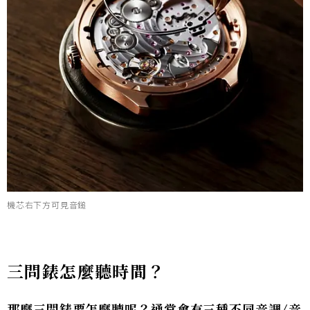
機芯右下方可見音鎚
三問錶怎麼聽時間？