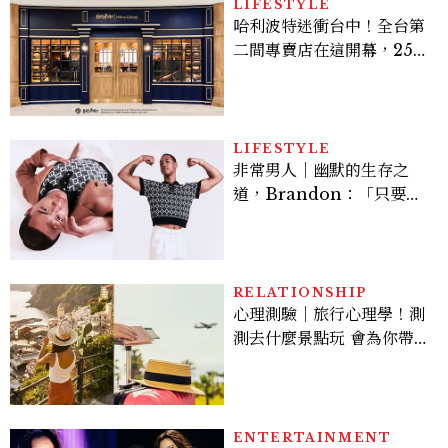
倦感，超神！
LIFESTYLE
哈利波特迷衝台中！全台第
二間專賣店在這開幕，25週
年限定周邊、托特包太值得
入手
LIFESTYLE
非常男人｜幽默的生存之
道，Brandon：「只要能
讓大家笑，我們就有機會玩
在一起，讓敵人成為朋
友。」
RELATIONSHIP
心理測驗｜旅行心理學！測
測去什麼景點玩 會為你帶來
好運
ENTERTAINMENT