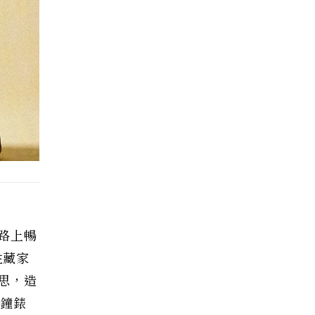
路上暢
性藏家
思，造
為鐘錶