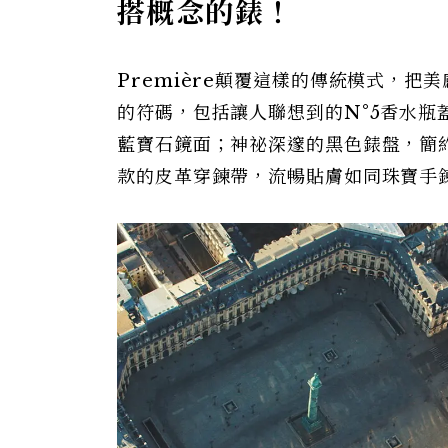
搭概念的錶！
Première顛覆這樣的傳統模式，
的符碼，包括讓人聯想到的N°5香水
藍寶石鏡面；神祕深邃的黑色錶盤，簡
款的皮革穿鍊帶，流暢貼膚如同珠寶手