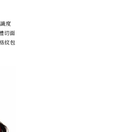
辨識度
體切面
格紋包