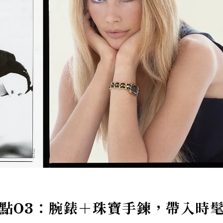
e觀點03：腕錶＋珠寶手鍊，帶入時