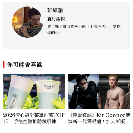
班維簫
直行編輯
累了嗎？讓我吹奏一曲〈十面埋伏〉，安撫
你的心。
你可能會喜歡
2026清心福全菜單推薦TOP
《戀愛修課》Kit Connor傳
10！手搖控激推隱藏版神
演新一代獨眼龍！加入新版
飲、黃金甜度一次看
《X戰警》，可望搭檔Sadie