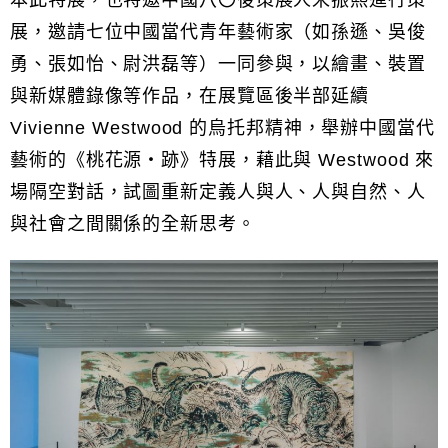
本此特展，也特邀中國八〇後策展人宋振熙進行策
展，邀請七位中國當代青年藝術家（如孫遜、吳俊
勇、張如怡、尉洪磊等）一同參與，以繪畫、裝置
與新媒體錄像等作品，在展覽區後半部延續
Vivienne Westwood 的烏托邦精神，舉辦中國當代
藝術的《桃花源・跡》特展，藉此與 Westwood 來
場隔空對話，試圖重新定義人與人、人與自然、人
與社會之間關係的全新思考。