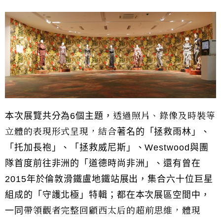
透過照片、錄像及時裝等
本次展覽共分為6個主題，
立體的表現形式呈現，結合
著名的「拯救雨林」、
「托加長袍」、「拯救威尼斯」、Westwood與團
隊首度前往非洲的「道德時尚非洲」、還有曾在
2015年於倫敦滑鐵盧地鐵站展出，集合六十位巨星
組成的「守護北極」特輯；都在本次展區空間中，
帶領觀者完整回顧西太后的超前思維
，體現
一同