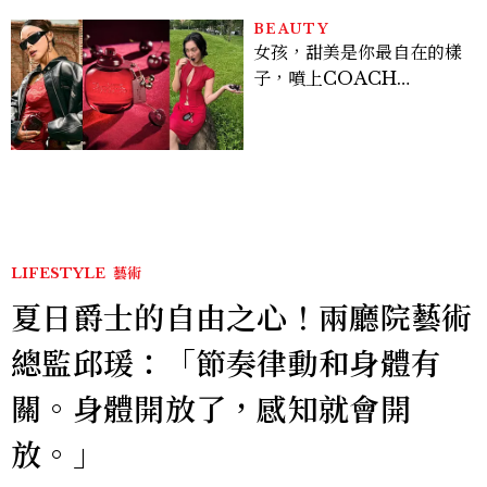
BEAUTY
女孩，甜美是你最自在的樣
子，噴上COACH
CHERRY時尚櫻桃香氛，
把每一刻都活得閃耀發光
吧！
LIFESTYLE
藝術
夏日爵士的自由之心！兩廳院藝術
總監邱瑗：「節奏律動和身體有
關。身體開放了，感知就會開
放。」