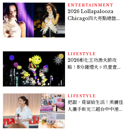
ENTERTAINMENT
2026 Lollapalooza
Chicago四大亮點總盤
點， JENNIE、 CORTIS
登台，K-POP擄獲全球！
LIFESTYLE
2026彰化王功漁火節攻
略！8分鐘煙火＋玖壹壹、
美秀集團開唱，千人烤蚵、
鯊魚先生一次玩
LIFESTYLE
把甜，覓留給生活！美麗佳
人攜手新光三越台中中港
店、林美貞，以南洋甜點打
造金卡會員限定午後