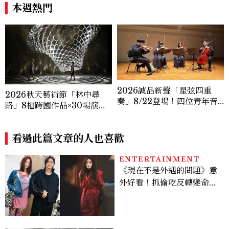
Sink
本週熱門
2026誠品新聲「星弦四重
2026秋天藝術節「林中尋
奏」8/22登場！四位青年音
路」8檔跨國作品×30場演出×
樂家演繹三部經典作品，帶來
32場行動介紹一次看
跨越時代的古典音樂盛宴
看過此篇文章的人也喜歡
ENTERTAINMENT
《現在不是外遇的問題》意
外好看！抓偷吃反轉變命
案？金憓秀傳奇美腿被讚
爆、金智勳大秀腹肌，曹汝
貞雙影后飆戲，線上看7大