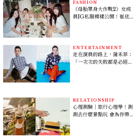
看點懶人包
FASHION
《母胎單身大作戰2》女成
員IG私服模樣公開！崔玹諝
溫柔系歐膩粉絲飆漲、金秀
炫竟是低調千金？
ENTERTAINMENT
走在演員的路上，蒲禾菲：
「一次次的失敗都是必經過
程，必須要經過那些練習，
才能做得好。」
RELATIONSHIP
心理測驗｜旅行心理學！測
測去什麼景點玩 會為你帶來
好運