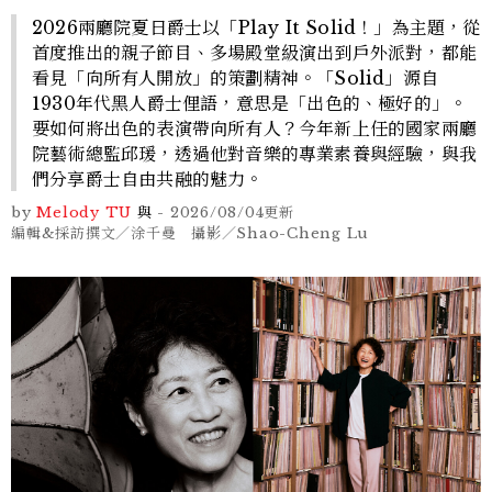
2026兩廳院夏日爵士以「Play It Solid！」為主題，從
首度推出的親子節目、多場殿堂級演出到戶外派對，都能
看見「向所有人開放」的策劃精神。「Solid」源自
1930年代黑人爵士俚語，意思是「出色的、極好的」。
要如何將出色的表演帶向所有人？今年新上任的國家兩廳
院藝術總監邱瑗，透過他對音樂的專業素養與經驗，與我
們分享爵士自由共融的魅力。
by
Melody TU
與
-
2026/08/04
更新
編輯&採訪撰文／涂千曼 攝影／Shao-Cheng Lu