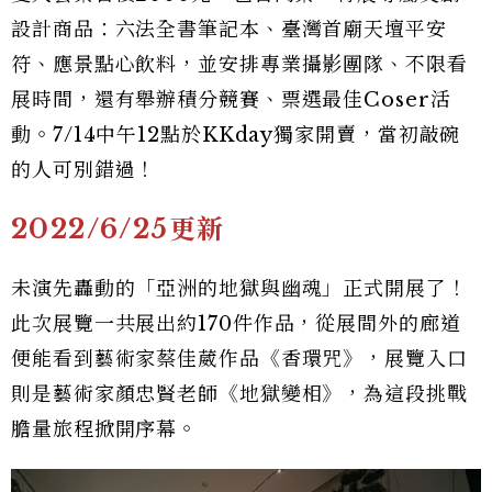
設計商品：六法全書筆記本、臺灣首廟天壇平安
符、應景點心飲料，並安排專業攝影團隊、不限看
展時間，還有舉辦積分競賽、票選最佳Coser活
動。7/14中午12點於KKday獨家開賣，當初敲碗
的人可別錯過！
2022/6/25更新
未演先轟動的「亞洲的地獄與幽魂」正式開展了！
此次展覽一共展出約170件作品，從展間外的廊道
便能看到藝術家蔡佳葳作品《香環咒》，展覽入口
則是藝術家顏忠賢老師《地獄變相》，為這段挑戰
膽量旅程掀開序幕。