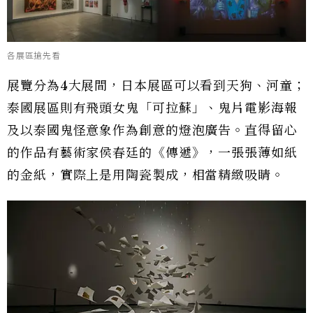
各展區搶先看
展覽分為4大展間，日本展區可以看到天狗、河童；
泰國展區則有飛頭女鬼「可拉蘇」、鬼片電影海報
及以泰國鬼怪意象作為創意的燈泡廣告。直得留心
的作品有藝術家侯春廷的《傳遞》，一張張薄如紙
的金紙，實際上是用陶瓷製成，相當精緻吸睛。