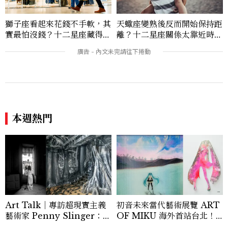
「玩咖懶人包」盤點類文章，致力用專業視
角提供讀者最新話題、兼具風格與實用的高
獅子座看起來花錢不手軟，其
天蠍座變熟後反而開始保持距
品質生活旅遊靈感內容。 Contact：ben
實最怕沒錢？十二星座藏得最
離？十二星座關係太靠近時最
ny_yang@mctw.com.tw
深的金錢焦慮，「這星座」比
怕發生的事，「這星座」一有
價半天，最後卻買最貴的
壓力就先躲起來
本週熱門
Art Talk｜專訪超現實主義
初音未來當代藝術展覽 ART
藝術家 Penny Slinger：
OF MIKU 海外首站台北！
「我想表達我是誰，成為自己
展期與亮點作品一次看