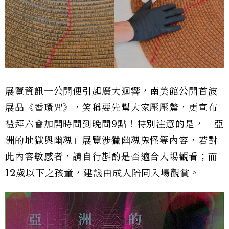
展覽資訊一公開便引起廣大迴響，南美館公開首波
展品《香環咒》，笑稱要先幫大家壓壓驚，更宣布
禮拜六會加開時間到晚間9點！特別注意的是，「亞
洲的地獄與幽魂」展覽涉獵幽魂鬼怪等內容，若對
此內容敏感者，請自行斟酌是否適合入場觀看；而
12歲以下之孩童，建議由成人陪同入場觀賞。