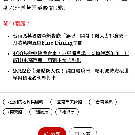
期六延長營運至晚間9點）
延伸閱讀：
台南晶英酒店全新餐廳「無隅」開幕！融入古都意象，
打造薰陶五感Fine Dining空間
400隻熊熊降臨台南！走馬瀨農場「泰迪熊嘉年華」打
造10米高巨熊，萌到少女心融化
2022台南景點懶人包！ 純白玻璃屋、哈利波特魔法世
界與秘境必朝聖打卡
#亞洲的地獄與幽魂
#臺南市美術館
#台南景點
#南美館
#殭屍展
#地獄展
分享
收藏