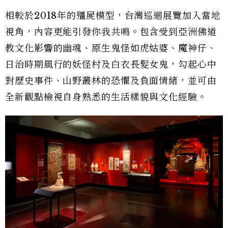
相較於2018年的殭屍模型，台灣巡迴展覽加入當地
視角，內容更能引發你我共鳴。包含受到亞洲佛道
教文化影響的幽魂、原生鬼怪如虎姑婆、魔神仔、
日治時期風行的妖怪村及白衣長髮女鬼，勾起心中
對歷史事件、山野叢林的恐懼及負面情緒，並可由
全新觀點檢視自身熟悉的生活樣貌與文化經驗。