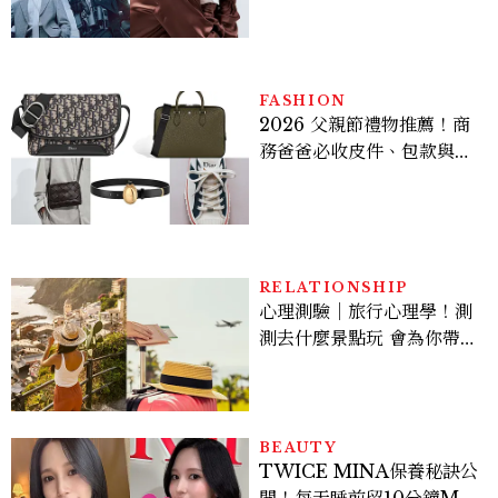
機、刷黑卡，用錢輾壓罪犯
的陳利手回來了，這次能玩
多大？
FASHION
2026 父親節禮物推薦！商
務爸爸必收皮件、包款與鞋
履一次看
RELATIONSHIP
心理測驗｜旅行心理學！測
測去什麼景點玩 會為你帶來
好運
BEAUTY
TWICE MINA保養秘訣公