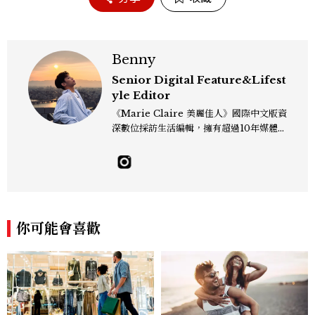
Benny
Senior Digital Feature&Lifest
yle Editor
《Marie Claire 美麗佳人》國際中文版資
深數位採訪生活編輯，擁有超過10年媒體與
編輯實務經驗。目前專注及深耕於全球各地
飯店、奢華旅宿、旅遊景點、航空等領域，
另涉獵3C家電、居家生活範疇，具備實測
開箱與趨勢剖析能力。 曾擔任即時新聞編
輯、時尚鐘錶線記者，擅長以精闢觀點挖掘
獨特角度，採訪足跡遍及馬爾地夫、紐西
你可能會喜歡
蘭、瑞士、德國、瑞典、亞洲主要城市，合
作品牌包含Aman、Four Seasons、Ca
pella、Mandarin Oriental、JOAL
I、Raffles、Banyan Tree、IHG、Ma
rriott等頂級飯店集團。 策劃並執行超過7
0篇深度專題「MC開房間」、260 篇以上