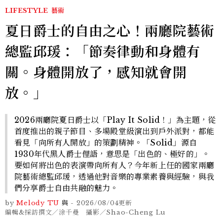
LIFESTYLE
藝術
夏日爵士的自由之心！兩廳院藝術
總監邱瑗：「節奏律動和身體有
關。身體開放了，感知就會開
放。」
2026兩廳院夏日爵士以「Play It Solid！」為主題，從
首度推出的親子節目、多場殿堂級演出到戶外派對，都能
看見「向所有人開放」的策劃精神。「Solid」源自
1930年代黑人爵士俚語，意思是「出色的、極好的」。
要如何將出色的表演帶向所有人？今年新上任的國家兩廳
院藝術總監邱瑗，透過他對音樂的專業素養與經驗，與我
們分享爵士自由共融的魅力。
by
Melody TU
與
-
2026/08/04
更新
編輯&採訪撰文／涂千曼 攝影／Shao-Cheng Lu