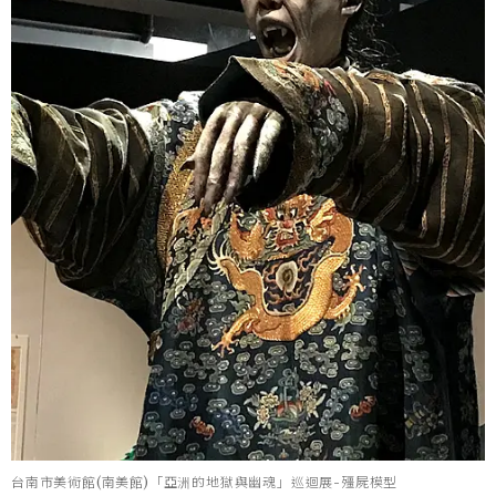
台南市美術館(南美館)「亞洲的地獄與幽魂」巡迴展-殭屍模型