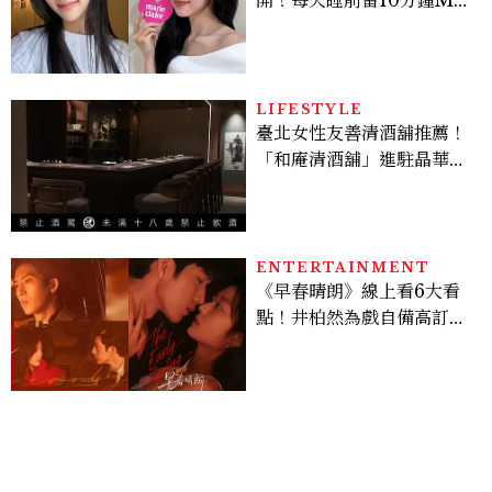
開！每天睡前留10分鐘ME
TIME、定期皮拉提斯，6
個日常習慣養出牛奶肌
LIFESTYLE
臺北女性友善清酒舖推薦！
「和庵清酒舖」進駐晶華酒
店：首創五行心情選酒、單
杯180元起輕鬆微醺
ENTERTAINMENT
《早春晴朗》線上看6大看
點！井柏然為戲自備高訂，
孫千苦等地下戀轉正，雨夜
激吻獲讚慾感天花板