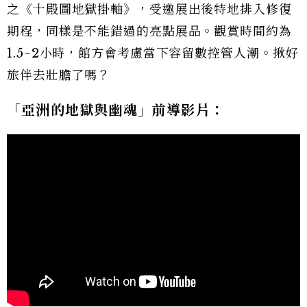
之《十殿圖地獄掛軸》，受邀展出後特地排入修復
期程，同樣是不能錯過的亮點展品。觀賞時間約為
1.5~2小時，館方會考慮當下容留數控管人潮。揪好
旅伴去壯膽了嗎？
「亞洲的地獄與幽魂」前導影片：