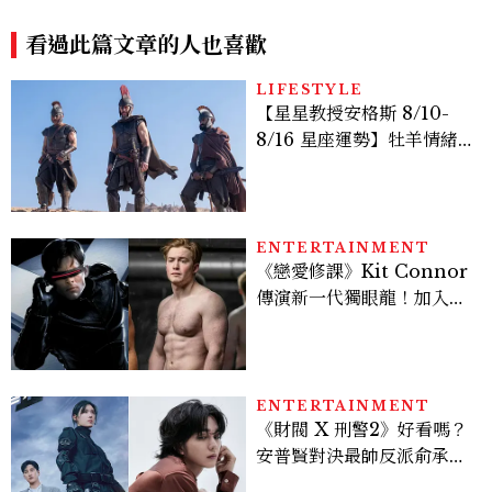
的繆思；展現一個女人是誰，
而不僅僅是外在看起來的模
看過此篇文章的人也喜歡
樣。」
LIFESTYLE
【星星教授安格斯 8/10-
8/16 星座運勢】牡羊情緒
變敏感，雙子人際吸引力爆
棚
ENTERTAINMENT
《戀愛修課》Kit Connor
傳演新一代獨眼龍！加入新
版《X戰警》，可望搭檔
Sadie Sink
ENTERTAINMENT
《財閥 X 刑警2》好看嗎？
安普賢對決最帥反派俞承
豪，鄭恩彩接棒女主，開專