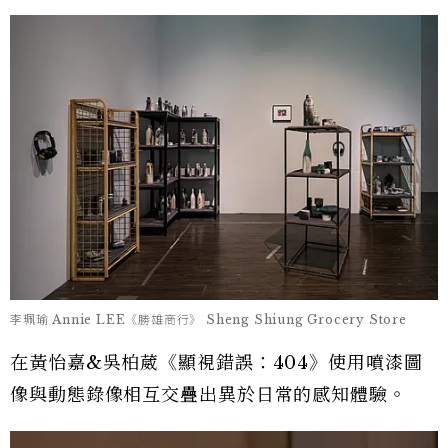
李珮瑜 Annie LEE《勝雄商行》 Sheng Shiung Grocery Store
在黃怡嘉&吳柏葳《顯視錯誤：404》使用噴漆圖
像與動態錄像相互交疊出異於日常的感知體驗。