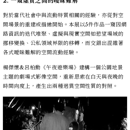
2.
一窺虛實之間的曖昧難解
對於當代社會中與流動特質相關的經驗，亦從對空
間場景的重建或描繪開始。本展以5件作品一窺因網
路資訊的迭代堆聚、虛擬與現實空間如慾望場域的
挪移變換、公私領域界限的移轉，而交錯出混雜著
各式曖昧難解的空間流動經驗。
楊傑懷&呂柏勳《午夜遊樂場》建構一個公園地景
主題的劇場式影像空間，重新思索在白天與夜晚的
時間向度上，產生出兩種迥異空間性質的對照。