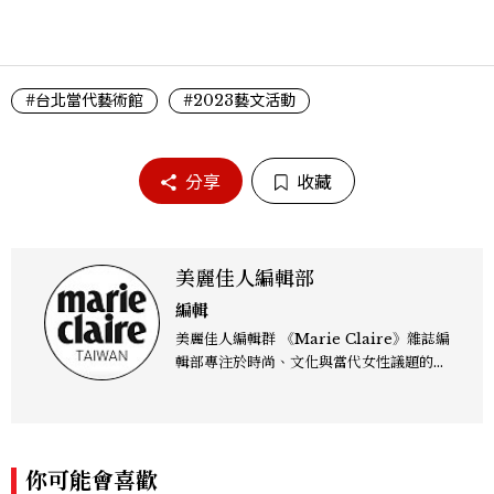
#台北當代藝術館
#2023藝文活動
分享
收藏
美麗佳人編輯部
編輯
美麗佳人編輯群 《Marie Claire》雜誌編
輯部專注於時尚、文化與當代女性議題的深
度呈現，致力打造兼具風格與觀點的內容敘
事。 團隊擅長核心議題企劃、內容策展與
跨平台整合，長期關注國際時代脈動與社會
趨勢，從文化觀察出發，挖掘具有啟發性的
你可能會喜歡
女性故事與價值觀；同時以細膩的美學語言