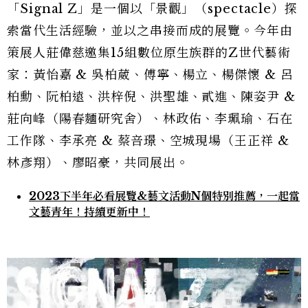
「Signal Z」是一個以「景觀」（spectacle）探
索當代生活經驗，並以之串接而成的展覽。今年由
策展人莊偉慈邀集15組數位原生族群的Z世代藝術
家：黃怡嘉 & 吳柏葳、傅寧、楊立、楊傑懷 & 呂
柏勳、阮柏遠、洪梓倪、洪聖雄、貳進、陳姿尹 &
莊向峰（陽春麵研究舍）、林政佑、李珮瑜、石在
工作隊、李承亮 & 蔡咅璟、空城現場（王正祥 &
林彥翔）、廖昭豪，共同展出。
2023下半年必看展覽&藝文活動N個特別推薦，一起當
文藝青年！持續更新中！