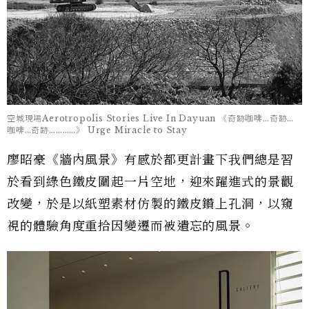
空城現場Aerotropolis Stories Live In Dayuan 《奇跡咖啡…奇跡…
咖啡…奇跡…………》 Urge Miracle to Stay
廖昭豪《牆內風景》有感於都更計畫下我們總是習
於看到綠色鐵皮圍起一片空地，迎來躍進式的景觀
改變，於是以紙塑素材仿製的鐵皮鑽上孔洞，以窺
視的體驗角度重拾因變遷而被遺忘的風景。