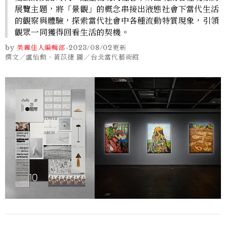
展覽主題，將「景觀」的概念串接出液態社會下當代生活
的觀察與體驗，探索當代社會中各種流動特質現象，引領
觀眾一同獲得回看生活的契機。
by
美麗佳人編輯部
-
2023/08/02
更新
撰文／盧怡勳、黃苡捷 圖／台北當代藝術館