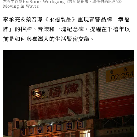
石在工作隊ExiStone Workgang《浪的遷徙者，與他們的紀念物》
Moving in Waves
李承亮&蔡咅璟《永福製品》重現音響品牌「幸福
牌」的招牌、音樂和一塊紀念碑，提醒在千禧年以
前是如何與臺灣人的生活緊密交織。