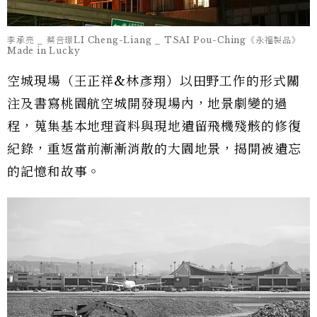
李承亮 _ 蔡咅璟LI Cheng-Liang _ TSAI Pou-Ching《永福製品》
Made in Lucky
空城現場（王正祥&林彥翔）以田野工作的形式關
注及書寫桃園航空城開發現場內，地景劇變的過
程，蒐集基本地理資料與現地遺留飛機殘骸的修復
紀錄，重返當前漸漸消散的大園地景，揭開被遺忘
的記憶和故事。