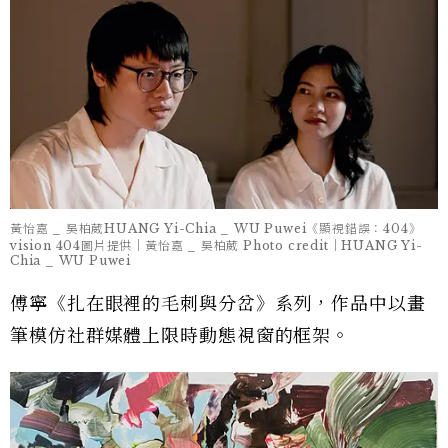
黃怡嘉 _ 吳柏葳HUANG Yi-Chia _ WU Puwei《顯視錯誤：404》
vision 404圖片提供｜黃怡嘉 _ 吳柏葳 Photo credit｜HUANG Yi-
Chia _ WU Puwei
傅寧《扎在眼裡的毛刺與分岔》系列，作品中以畫
筆模仿社群媒體上限時動態視窗的框架。