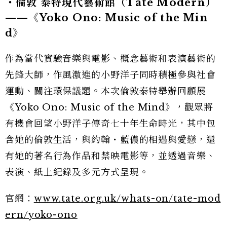
・倫敦 泰特現代藝術館（Tate Modern）
——《Yoko Ono: Music of the Min
d》
作為當代實驗音樂與電影、概念藝術和表演藝術的
先鋒大師，作風激進的小野洋子同時積極參與社會
運動、關注環保議題。本次倫敦泰特舉辦回顧展
《Yoko Ono: Music of the Mind》，觀眾將
有機會回望小野洋子傳奇七十年生命時光，其中包
含她的倫敦生活，與約翰・藍儂的相遇與愛戀，還
有她的著名行為作品和禁映電影等，並透過音樂、
表演、紙上紀錄及多元方式呈現。
官網：
www.tate.org.uk/whats-on/tate-mod
ern/yoko-ono