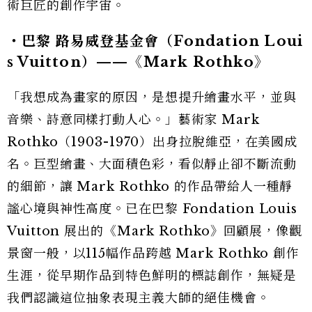
術巨匠的創作宇宙。
・巴黎 路易威登基金會（Fondation Loui
s Vuitton）——《Mark Rothko》
「我想成為畫家的原因，是想提升繪畫水平，並與
音樂、詩意同樣打動人心。」藝術家 Mark
Rothko（1903-1970）出身拉脫維亞，在美國成
名。巨型繪畫、大面積色彩，看似靜止卻不斷流動
的細節，讓 Mark Rothko 的作品帶給人一種靜
謐心境與神性高度。已在巴黎 Fondation Louis
Vuitton 展出的《Mark Rothko》回顧展，像觀
景窗一般，以115幅作品跨越 Mark Rothko 創作
生涯，從早期作品到特色鮮明的標誌創作，無疑是
我們認識這位抽象表現主義大師的絕佳機會。