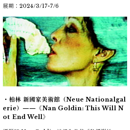
展期：2024/3/17-7/6
・柏林 新國家美術館（Neue Nationalgal
erie）——《Nan Goldin: This Will N
ot End Well》