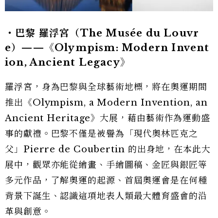
・巴黎 羅浮宮（The Musée du Louvr
e）——《Olympism: Modern Invent
ion, Ancient Legacy》
羅浮宮，身為巴黎與全球藝術地標，將在奧運期間
推出《Olympism, a Modern Invention, an
Ancient Heritage》大展，藉由藝術作為運動盛
事的獻禮。巴黎不僅是被譽為「現代奧林匹克之
父」Pierre de Coubertin 的出身地，在本此大
展中，觀眾亦能從繪畫、手繪圖稿、金匠與銀匠等
多元作品，了解奧運的起源、首屆奧運會是在何種
背景下誕生、認識這項地表人類最大體育盛會的沿
革與創意。