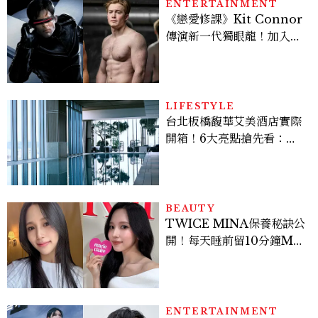
ENTERTAINMENT
《戀愛修課》Kit Connor
傳演新一代獨眼龍！加入新
版《X戰警》，可望搭檔
Sadie Sink
LIFESTYLE
台北板橋馥華艾美酒店實際
開箱！6大亮點搶先看：新
北最新旅宿地標、高空泳
池、客房藏奢華細節
BEAUTY
TWICE MINA保養秘訣公
開！每天睡前留10分鐘ME
TIME、定期皮拉提斯，6
個日常習慣養出牛奶肌
ENTERTAINMENT