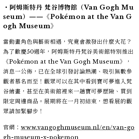
・阿姆斯特丹 梵谷博物館（Van Gogh Mu
seum）——《Pokémon at the Van G
ogh Museum》
當動畫角色與藝術相遇，究竟會激發出什麼火花？
為了歡慶50週年，阿姆斯特丹梵谷美術館特別推出
《Pokémon at the Van Gogh Museum》，
消息一公佈，已在全球引發討論熱潮、吸引無數參
觀者慕名而至！觀眾可以在其中看到寶可夢進入梵
谷繪畫，甚至在美術館裡來一趟寶可夢歷險、買到
限定周邊商品。展期將在一月初結束，想看展的觀
眾請加緊腳步！
官網：
www.vangoghmuseum.nl/en/van-go
gh-museum-x-pokemon