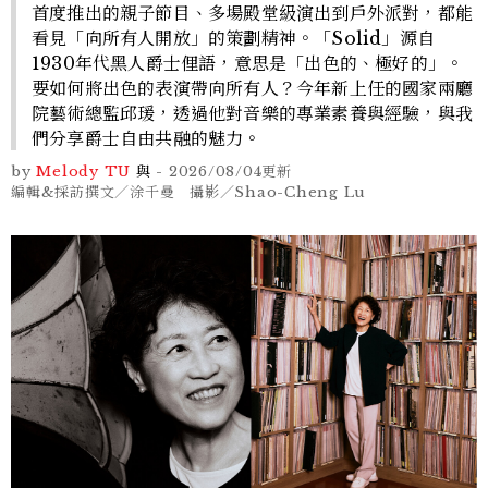
首度推出的親子節目、多場殿堂級演出到戶外派對，都能
看見「向所有人開放」的策劃精神。「Solid」源自
1930年代黑人爵士俚語，意思是「出色的、極好的」。
要如何將出色的表演帶向所有人？今年新上任的國家兩廳
院藝術總監邱瑗，透過他對音樂的專業素養與經驗，與我
們分享爵士自由共融的魅力。
by
Melody TU
與
-
2026/08/04
更新
編輯&採訪撰文／涂千曼 攝影／Shao-Cheng Lu