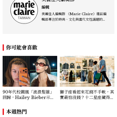
編輯
美麗佳人編輯群 《Marie Claire》雜誌編
輯部專注於時尚、文化與當代女性議題的深
度呈現，致力打造兼具風格與觀點的內容敘
事。 團隊擅長核心議題企劃、內容策展與
跨平台整合，長期關注國際時代脈動與社會
趨勢，從文化觀察出發，挖掘具有啟發性的
你可能會喜歡
女性故事與價值觀；同時以細膩的美學語言
與敘事張力，轉化為兼具視覺風格與思想深
度的內容。 《Marie Claire》始終以敏銳
視角與編輯直覺，引領讀者探索女性多元面
貌與生活品味風格的無限可能。
90年代校園風「波浪髮箍」
獅子座看起來花錢不手軟，其
回歸，Hailey Bieber示範
實最怕沒錢？十二星座藏得最
如何戴得時髦：這款Miu Mi
深的金錢焦慮，「這星座」比
u髮箍未開賣先爆紅！
價半天，最後卻買最貴的
本週熱門