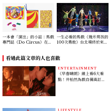
一本會「演出」的小誌：馬戲
一生必看的馬戲《幾米男孩的
專門誌《Do Circus》在重
100次勇敢》台北場終於來
本書店展開紙本與身體的實驗
了！林懷民 ✕ 幾米 ✕ FOCA
SA 寫給大人的童年情書
看過此篇文章的人也喜歡
ENTERTAINMENT
《早春晴朗》線上看6大看
點！井柏然為戲自備高訂，
孫千苦等地下戀轉正，雨夜
激吻獲讚慾感天花板
LIFESTYLE