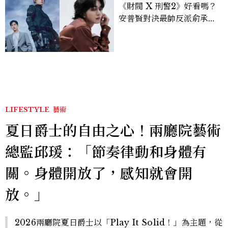
《財閥 X 刑警2》好看嗎？
安普賢對決最帥反派俞承
豪，鄭恩彩接棒女主，開專
機、刷黑卡，用錢輾壓罪犯
的陳利手回來了，這次能玩
多大？
LIFESTYLE
藝術
夏日爵士的自由之心！兩廳院藝術
總監邱瑗：「節奏律動和身體有
關。身體開放了，感知就會開
放。」
2026兩廳院夏日爵士以「Play It Solid！」為主題，從