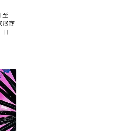
日至
家展商
、日