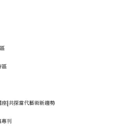
特區
特區
講座|共探當代藝術新趨勢
與專刊