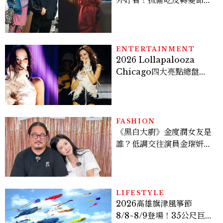
外好看！抓偷吃反轉變命
案？金憓秀傳奇美腿被讚
爆、金智勳大秀腹肌，曹汝
貞雙影后飆戲，線上看7大
看點懶人包
ENTERTAINMENT
2026 Lollapalooza
Chicago四大亮點總盤
點， JENNIE、 CORTIS
登台，K-POP擄獲全球！
FASHION
《黑白大廚》金度潤女友是
誰？低調交往演員金瑞妍、
曾出演《少年法庭》，私下
極簡風穿搭是日常範本！
LIFESTYLE
2026高雄旗津風箏節
8/8~8/9登場！35公尺巨大