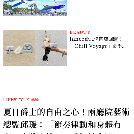
鯨魚首度放飛、豐富親子活
動時間懶人包
BEAUTY
hince台北快閃店回歸！
「Chill Voyage」夏季限
定系列登場，夢幻海洋藍空
間、限定彩妝、DIY吊飾一
次體驗
LIFESTYLE
藝術
夏日爵士的自由之心！兩廳院藝術
總監邱瑗：「節奏律動和身體有