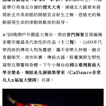
區舉行長達五分鐘的
煙火大秀
，通過五大篇章來展
現新北市美術館的開館宣言新生之舞，透過光的舞
動展現生命的律動與藝術的萌芽。
4/26晚間戶外園區大舞台，將由
雲門舞集
呈現編舞
家鄭宗龍最具代表性的作品
《十三聲》
，以60年代
華西街的傳奇人物為靈感，攜手音樂人林強，融合
宮廟唱咒、夜市叫賣、傳統古謠，將臺灣原生野性
凝聚在聲響與身體。下午小舞台由
國立臺灣藝術大
學音樂系、舞蹈系及謝楀墨帶來《CaDance非常
凡人x福氣大樂隊》
共演。