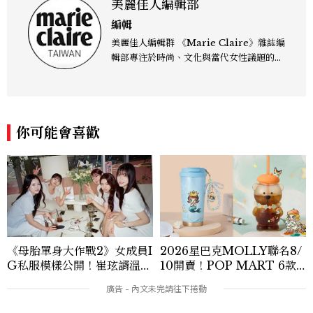
美麗佳人編輯部
編輯
美麗佳人編輯群 《Marie Claire》雜誌編
輯部專注於時尚、文化與當代女性議題的深
度呈現，致力打造兼具風格與觀點的內容敘
事。 團隊擅長核心議題企劃、內容策展與
跨平台整合，長期關注國際時代脈動與社會
趨勢，從文化觀察出發，挖掘具有啟發性的
你可能會喜歡
女性故事與價值觀；同時以細膩的美學語言
與敘事張力，轉化為兼具視覺風格與思想深
度的內容。 《Marie Claire》始終以敏銳
視角與編輯直覺，引領讀者探索女性多元面
貌與生活品味風格的無限可能。
《母胎單身大作戰2》女成員I
2026星巴克MOLLY聯名8/
G私服模樣公開！崔玹諝溫柔
10開賣！POP MART 6款
系歐膩粉絲飆漲、金秀炫竟是
杯袋價格、草莓布蕾星冰樂一
低調千金？
次看