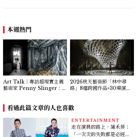
本週熱門
Art Talk｜專訪超現實主義
2026秋天藝術節「林中尋
藝術家 Penny Slinger：
路」8檔跨國作品×30場演出×
「我想表達我是誰，成為自己
32場行動介紹一次看
的繆思；展現一個女人是誰，
而不僅僅是外在看起來的模
看過此篇文章的人也喜歡
樣。」
ENTERTAINMENT
走在演員的路上，蒲禾菲：
「一次次的失敗都是必經過