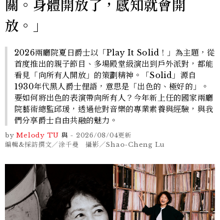
關。身體開放了，感知就會開
放。」
2026兩廳院夏日爵士以「Play It Solid！」為主題，從
首度推出的親子節目、多場殿堂級演出到戶外派對，都能
看見「向所有人開放」的策劃精神。「Solid」源自
1930年代黑人爵士俚語，意思是「出色的、極好的」。
要如何將出色的表演帶向所有人？今年新上任的國家兩廳
院藝術總監邱瑗，透過他對音樂的專業素養與經驗，與我
們分享爵士自由共融的魅力。
by
Melody TU
與
-
2026/08/04
更新
編輯&採訪撰文／涂千曼 攝影／Shao-Cheng Lu