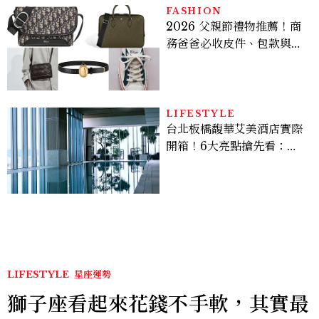
FASHION
2026 父親節禮物推薦！商
務爸爸必收皮件、包款與鞋
履一次看
LIFESTYLE
台北板橋馥華艾美酒店實際
開箱！6大亮點搶先看：新
北最新旅宿地標、高空泳
池、客房藏奢華細節
LIFESTYLE
星座運勢
獅子座看起來花錢不手軟，其實最