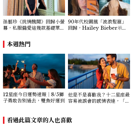
孫藝珍《挑情醜聞》回歸小螢
90年代校園風「波浪髮箍」
幕，私服偏愛這幾款基礎單
回歸，Hailey Bieber示範
品，隨手一穿都是高級感範
如何戴得時髦：這款Miu Mi
本！
u髮箍未開賣先爆紅！
本週熱門
12星座今日運勢速報｜8/5獅
他是不是喜歡我？十二星座最
子勇敢告別過去，雙魚好運到
容易被誤會的感情表達，「這
星座」越喜歡會越慢靠近
看過此篇文章的人也喜歡