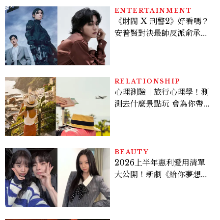
ENTERTAINMENT
《財閥 X 刑警2》好看嗎？
安普賢對決最帥反派俞承
豪，鄭恩彩接棒女主，開專
機、刷黑卡，用錢輾壓罪犯
的陳利手回來了，這次能玩
多大？
RELATIONSHIP
心理測驗｜旅行心理學！測
測去什麼景點玩 會為你帶來
好運
BEAUTY
2026上半年惠利愛用清單
大公開！新劇《給你夢想》
美出新高度，10款保養、香
水、護髮同款一次看