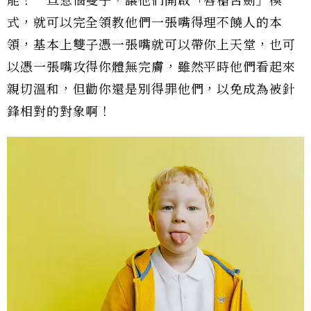
能！一旦惹惱雙子，讓他們開啟「唇槍舌劍」模
式，就可以完全領教他們一張嘴得理不饒人的本
領，基本上雙子憑一張嘴就可以帶你上天堂，也可
以憑一張嘴攻得你體無完膚，雖然平時他們看起來
親切溫和，但勸你還是別得罪他們，以免成為被針
鋒相對的對象啊！