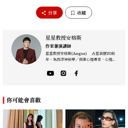
分享
收藏
星星教授安格斯
作家兼演講師
星星教授安格斯(Angus) 占星資歷20餘
年，為西洋神秘學／商業心理專家，心理諮
詢師，曾任電視台晨間新聞星座主播；200
4年起出書近30本相關著作，專業領域涵蓋
占星星座、塔羅、生命靈數、盧恩符文、色
彩、血型、潛意識心理測驗與占卜等。 《F
B/IG:星星教授安格斯》 《Youtube：安
格斯的星座元宇宙》 ★線上課程：《2025
你可能會喜歡
現代占星課》https://shifu.tw/courses/
angus