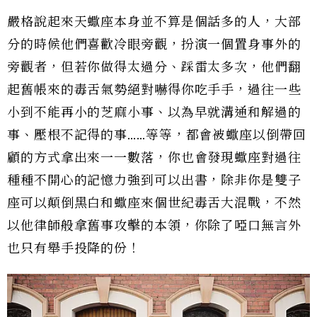
嚴格說起來天蠍座本身並不算是個話多的人，大部
分的時候他們喜歡冷眼旁觀，扮演一個置身事外的
旁觀者，但若你做得太過分、踩雷太多次，他們翻
起舊帳來的毒舌氣勢絕對嚇得你吃手手，過往一些
小到不能再小的芝麻小事、以為早就溝通和解過的
事、壓根不記得的事……等等，都會被蠍座以倒帶回
顧的方式拿出來一一數落，你也會發現蠍座對過往
種種不開心的記憶力強到可以出書，除非你是雙子
座可以顛倒黑白和蠍座來個世紀毒舌大混戰，不然
以他律師般拿舊事攻擊的本領，你除了啞口無言外
也只有舉手投降的份！