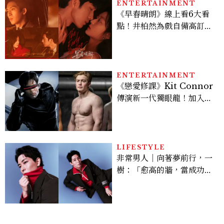
ENTERTAINMENT
《早春晴朗》線上看6大看
點！井柏然為戲自備高訂，
孫千苦等地下戀轉正，雨夜
激吻獲讚慾感天花板
ENTERTAINMENT
《戀愛修課》Kit Connor
傳演新一代獨眼龍！加入新
版《X戰警》，可望搭檔
Sadie Sink
LIFESTYLE
非常男人｜向著夢前行，一
樹：「愈高的牆，當成功爬
上去的那一刻，就愈有成就
感。」