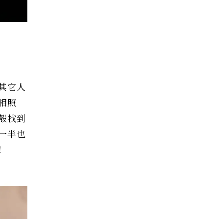
其它人
相照
殼找到
一半也
！