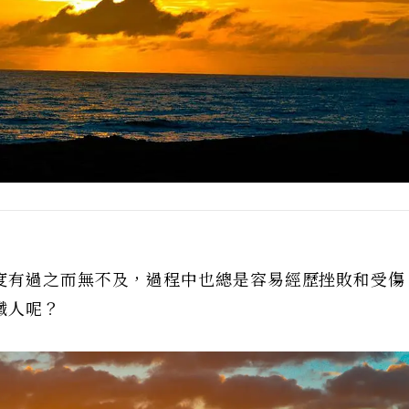
度有過之而無不及，過程中也總是容易經歷挫敗和受傷，
鐵人呢？