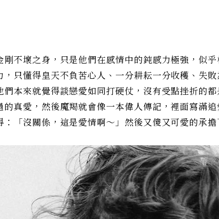
金剛不壞之身，只是他們在感情中的鈍感力極強，似乎
力，只懂得皇天不負苦心人、一分耕耘一分收穫、失敗
他們本來就覺得談戀愛如同打硬仗，沒有受點挫折的都
過的真愛，然後魔羯就會像一本偉人傳記，裡面寫滿追
得：「沒關係，這是愛情啊～」然後又傻又可愛的承擔