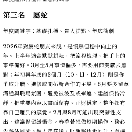
第三名｜屬蛇
年度關鍵字：基礎扎穩、貴人提點、年底衝刺
2026年對屬蛇朋友來說，是慢熱但穩中向上的一
年。上半年適合默默耕耘，把流程梳理、把手上的
事準備好。3月至5月事情偏多，需要用節奏感去應
對；年初與年底的3個月（10、11、12月）則是你
爭取升職、進修或開拓新合作的主場。6月要多留意
溝通與職場氛圍，避免被波及或牽連。建議保持冷
靜，把重要內容以書面留存。正財穩定，整年都有
靠自己賺到的感覺。2月與8月可能出現突發性支
出，建議保留緩衝金。春季若想做短期操作，務必
先評估風險。進入年底後，財運將逐步回升，有機