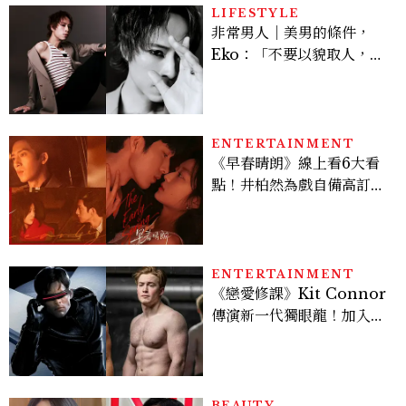
LIFESTYLE
非常男人｜美男的條件，
Eko：「不要以貌取人，內
在與外在同樣重要。」
ENTERTAINMENT
《早春晴朗》線上看6大看
點！井柏然為戲自備高訂，
孫千苦等地下戀轉正，雨夜
激吻獲讚慾感天花板
ENTERTAINMENT
《戀愛修課》Kit Connor
傳演新一代獨眼龍！加入新
版《X戰警》，可望搭檔
Sadie Sink
BEAUTY