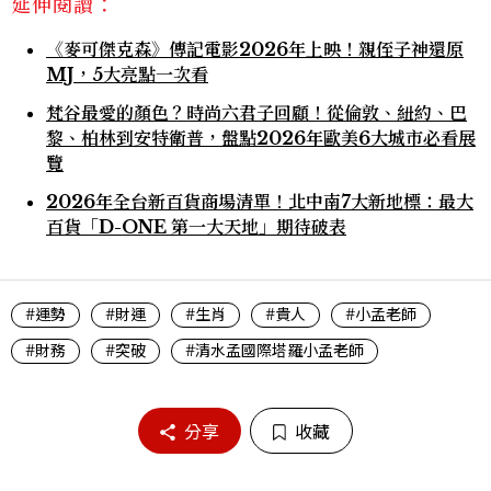
延伸閱讀：
《麥可傑克森》傳記電影2026年上映！親侄子神還原
MJ，5大亮點一次看
梵谷最愛的顏色？時尚六君子回顧！從倫敦、紐約、巴
黎、柏林到安特衛普，盤點2026年歐美6大城市必看展
覽
2026年全台新百貨商場清單！北中南7大新地標：最大
百貨「D-ONE 第一大天地」期待破表
#運勢
#財運
#生肖
#貴人
#小孟老師
#財務
#突破
#清水孟國際塔羅小孟老師
分享
收藏