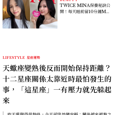
TWICE MINA保養秘訣公
開！每天睡前留10分鐘ME
TIME、定期皮拉提斯，6
個日常習慣養出牛奶肌
LIFESTYLE
星座運勢
天蠍座變熟後反而開始保持距離？
十二星座關係太靠近時最怕發生的
事，「這星座」一有壓力就先躲起
來
昨天還聊得很熱絡，今天卻突然變安靜；關係越來越熟之