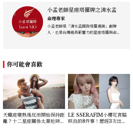
小孟老師星座塔羅牌之清水孟
命理專家
小孟老師是「清水孟國際塔羅連鎖」創辦
人，也是台灣極具影響力的星座塔羅與命理
專家。除了長年受邀至各大電視節目擔任命
理嘉賓，亦是各大主流媒體的星座運勢專欄
作家。憑藉豐富的實務諮詢經驗，擅長將深
奧的塔羅牌卡與星象變化，轉化為貼近生活
你可能會喜歡
的精準預言與暖心指引。
天蠍座變熟後反而開始保持距
LE SSERAFIM小櫻花宮脇
離？十二星座關係太靠近時最
咲良的8件事！歷經3次出
怕發生的事，「這星座」一有
道、嚴以律己的終極自我管理