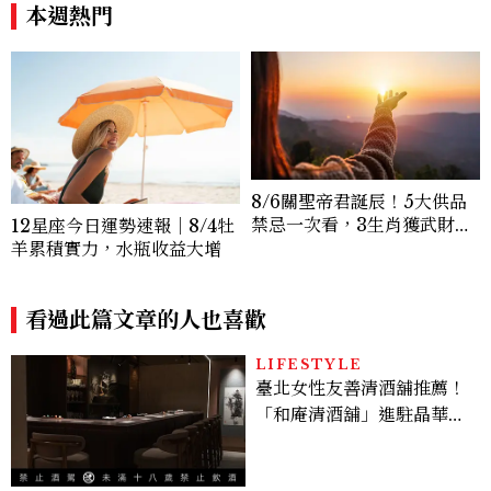
壓力就先躲起來
王、靠「這招」養成17吋螞蟻
本週熱門
腰
8/6關聖帝君誕辰！5大供品
禁忌一次看，3生肖獲武財神
12星座今日運勢速報｜8/4牡
加持正偏財旺爆
羊累積實力，水瓶收益大增
看過此篇文章的人也喜歡
LIFESTYLE
臺北女性友善清酒舖推薦！
「和庵清酒舖」進駐晶華酒
店：首創五行心情選酒、單
杯180元起輕鬆微醺