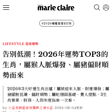
#2026裙襬澎澎RUN
LIFESTYLE
星座運勢
告別低潮！2026年運勢TOP3的
生肖，屬猴人脈爆發、屬豬偏財順
勢而來
2026年3大好運生肖出爐！屬猴迎來人脈、財運爆發；屬
豬擺脫低潮、偏財順勢；屬蛇穩固基礎、貴人提點，3生
肖事業、財務、人際年度指南一次看。
by
小孟老師星座塔羅牌之清水孟
-
2026/08/04
更新