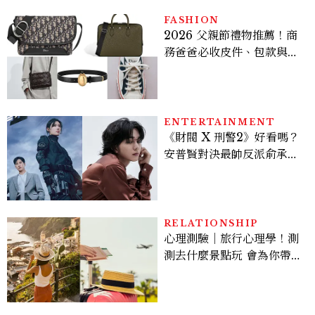
FASHION
2026 父親節禮物推薦！商
務爸爸必收皮件、包款與鞋
履一次看
ENTERTAINMENT
《財閥 X 刑警2》好看嗎？
安普賢對決最帥反派俞承
豪，鄭恩彩接棒女主，開專
機、刷黑卡，用錢輾壓罪犯
的陳利手回來了，這次能玩
多大？
RELATIONSHIP
心理測驗｜旅行心理學！測
測去什麼景點玩 會為你帶來
好運