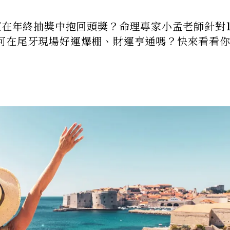
望在年終抽獎中抱回頭獎？命理專家小孟老師針對1
何在尾牙現場好運爆棚、財運亨通嗎？快來看看