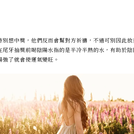
特別想中獎，他們反而會幫對方祈禱，不過可別因此放
在尾牙抽獎前喝陰陽水指的是半冷半熱的水，有助於陰
場強了就會使運氣變旺。