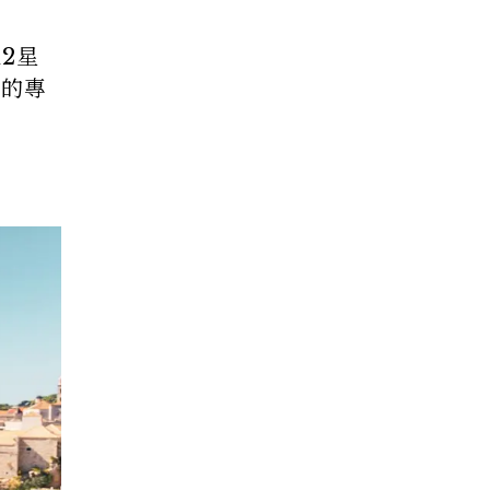
2星
你的專