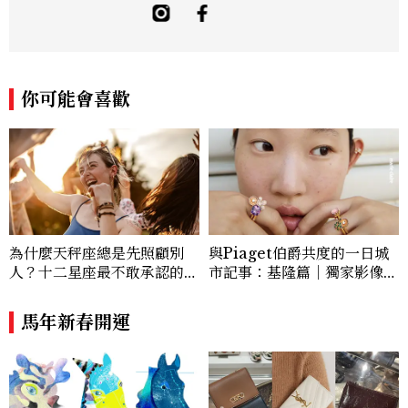
盤、生命靈數這類的生命藍圖，認識真正的
自我與潛能才華， 解碼物換星移的時空軌
跡與個人的心境轉換，知曉當前人生的重心
與方向。 曾任職於時尚美妝精品領域，涉
略星象、塔羅、色彩、數字與冥想等智慧逾
你可能會喜歡
15年， 如今是占星師、心靈諮詢師、譯者
為什麼天秤座總是先照顧別
與Piaget伯爵共度的一日城
人？十二星座最不敢承認的一
市記事：基隆篇｜獨家影像故
句話，「這星座」嘴上說沒
事
差，回家之後想很久
馬年新春開運