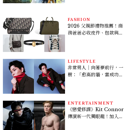
FASHION
2026 父親節禮物推薦！商
務爸爸必收皮件、包款與鞋
履一次看
LIFESTYLE
非常男人｜向著夢前行，一
樹：「愈高的牆，當成功爬
上去的那一刻，就愈有成就
感。」
ENTERTAINMENT
《戀愛修課》Kit Connor
傳演新一代獨眼龍！加入新
版《X戰警》，可望搭檔