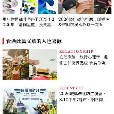
馬年財運飆升星座TOP3！2
2026錢包顏色推薦！開運色
026年「這個星座」投資贏面
&聚財的風水攻略一次看
高，一路旺到發燙
看過此篇文章的人也喜歡
RELATIONSHIP
心理測驗｜旅行心理學！測
測去什麼景點玩 會為你帶來
好運
LIFESTYLE
2026城鎮韌性防空演習，
8/10中部7縣市、網路降速
時間、NCC規則、可以出
門嗎？罰款懶人包