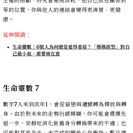
主權的照顧，終究會變成消耗，把自己放在關係對
等的位置，你與他人的連結會變得更清楚、更健
康。
延伸閱讀：
生命靈數｜6號人為何總是愛得委屈？「媽媽原型」對自
己最小氣、需要被在意
生命靈數
7
數字
7
人來到流年1，會從留戀與遺憾轉為釋放與轉
身。由於對未來的走勢仍感模糊，你可能會選擇先
退一步，安靜地消化新舊身分轉換帶來的不適；也
可能對某些失去、未完成的關係心存牽掛，暫且讓