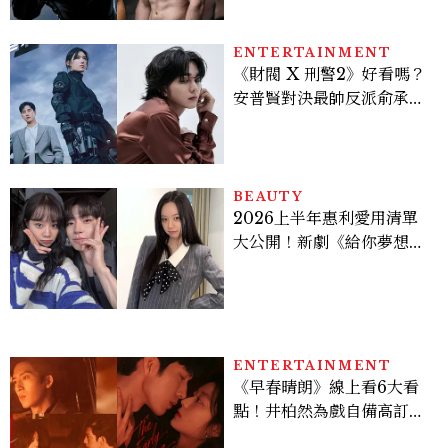
Sadie Sink
ENTERTAINMENT
《財閥 X 刑警2》好看嗎？
安普賢對決最帥反派俞承
豪，鄭恩彩接棒女主，開專
機、刷黑卡，用錢輾壓罪犯
的陳利手回來了，這次能玩
多大？
BEAUTY
2026上半年惠利愛用清單
大公開！新劇《給你夢想》
美出新高度，10款保養、香
水、護髮同款一次看
ENTERTAINMENT
《早春晴朗》線上看6大看
點！井柏然為戲自備高訂，
孫千苦等地下戀轉正，雨夜