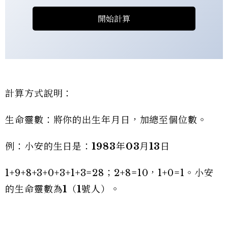
開始計算
計算方式說明：
生命靈數：將你的出生年月日，加總至個位數。
例：小安的生日是：
1983
年
03
月
13
日
1+9+8+3+0+3+1+3=28；2+8=10，1+0=1。小安
的生命靈數為
1
（
1
號人）。