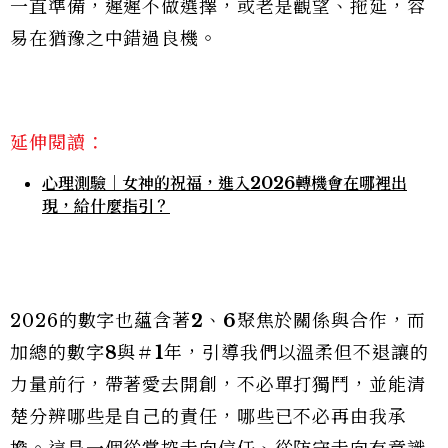
一直準備，遲遲不做選擇，或老是觀望、拖延，容
易在猶豫之中錯過良機。
延伸閱讀：
心理測驗｜女神的祝福，進入2026轉機會在哪裡出
現，給什麼指引？
2026的數字也蘊含著
2
、
6
聚焦於關係與合作，而
加總的數字
8
與＃
1
年，引導我們以溫柔但不退讓的
力量前行，帶著愛去開創，不必單打獨鬥，並能清
楚分辨哪些是自己的責任，哪些已不必再由我承