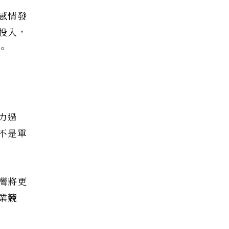
感情發
投入，
。
力過
不是單
灣將更
業競