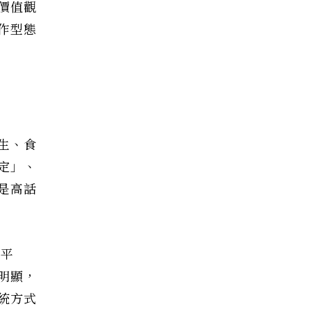
價值觀
作型態
生、食
定」、
是高話
群平
明顯，
統方式